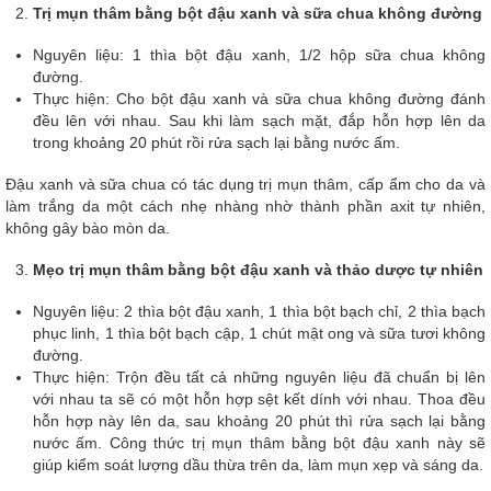
Trị mụn thâm bằng bột đậu xanh và sữa chua không đường
Nguyên liệu: 1 thìa bột đậu xanh, 1/2 hộp sữa chua không
đường.
Thực hiện: Cho bột đậu xanh và sữa chua không đường đánh
đều lên với nhau. Sau khi làm sạch mặt, đắp hỗn hợp lên da
trong khoảng 20 phút rồi rửa sạch lại bằng nước ấm.
Đậu xanh và sữa chua có tác dụng trị mụn thâm, cấp ẩm cho da và
làm trắng da một cách nhẹ nhàng nhờ thành phần axit tự nhiên,
không gây bào mòn da.
Mẹo trị mụn thâm bằng bột đậu xanh và thảo dược tự nhiên
Nguyên liệu: 2 thìa bột đậu xanh, 1 thìa bột bạch chỉ, 2 thìa bạch
phục linh, 1 thìa bột bạch cập, 1 chút mật ong và sữa tươi không
đường.
Thực hiện: Trộn đều tất cả những nguyên liệu đã chuẩn bị lên
với nhau ta sẽ có một hỗn hợp sệt kết dính với nhau. Thoa đều
hỗn hợp này lên da, sau khoảng 20 phút thì rửa sạch lại bằng
nước ấm. Công thức trị mụn thâm bằng bột đậu xanh này sẽ
giúp kiểm soát lượng dầu thừa trên da, làm mụn xẹp và sáng da.