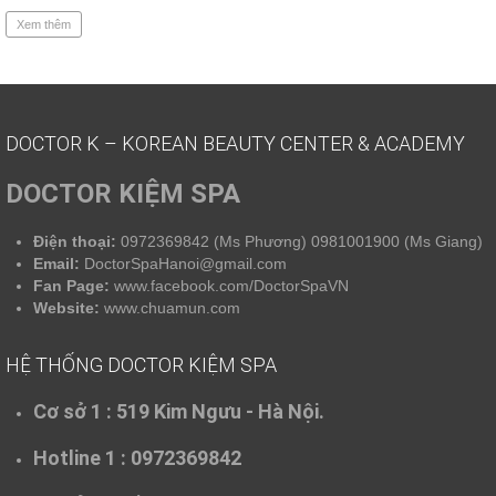
Xem thêm
DOCTOR K – KOREAN BEAUTY CENTER & ACADEMY
DOCTOR KIỆM SPA
Điện thoại:
0972369842 (Ms Phương) 0981001900 (Ms Giang)
Email:
DoctorSpaHanoi@gmail.com
Fan Page:
www.facebook.com/DoctorSpaVN
Website:
www.chuamun.com
HỆ THỐNG DOCTOR KIỆM SPA
Cơ sở 1 :
519 Kim Ngưu - Hà Nội.
Hotline 1 : 0972369842