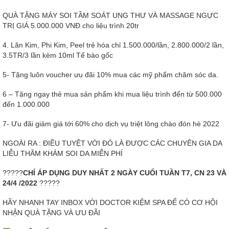
QUÀ TẶNG MÁY SOI TẦM SOÁT UNG THƯ VÀ MASSAGE NGỰC
TRỊ GIÁ 5.000.000 VNĐ cho liệu trình 20tr
4. Lăn Kim, Phi Kim, Peel trẻ hóa chỉ 1.500.000/lần, 2.800.000/2 lần,
3.5TR/3 lần kèm 10ml Tế bào gốc
5- Tặng luôn voucher ưu đãi 10% mua các mỹ phẩm chăm sóc da.
6 – Tặng ngay thẻ mua sản phẩm khi mua liệu trình đến từ 500.000
đến 1.000.000
7- Ưu đãi giảm giá tới 60% cho dịch vụ triệt lông chào đón hè 2022
NGOÀI RA : ĐIỀU TUYỆT VỜI ĐÓ LÀ ĐƯỢC CÁC CHUYÊN GIA DA
LIỄU THĂM KHÁM SOI DA MIỄN PHÍ
?????
CHỈ ÁP DỤNG DUY NHẤT 2 NGÀY CUỐI TUẦN T7, CN 23 VÀ
24/4 /2022
?????
HÃY NHANH TAY INBOX VỚI DOCTOR KIỆM SPA ĐỂ CÓ CƠ HỘI
NHẬN QUÀ TẶNG VÀ ƯU ĐÃI