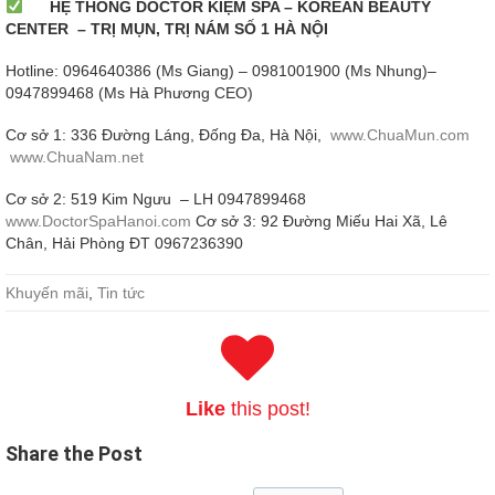
HỆ THỐNG DOCTOR KIỆM SPA – KOREAN BEAUTY
CENTER – TRỊ MỤN, TRỊ NÁM SỐ 1 HÀ NỘI
Hotline: 0964640386 (Ms Giang) – 0981001900 (Ms Nhung)–
0947899468 (Ms Hà Phương CEO)
Cơ sở 1: 336 Đường Láng, Đống Đa, Hà Nội,
www.ChuaMun.com
www.ChuaNam.net
Cơ sở 2: 519 Kim Ngưu – LH 0947899468
www.DoctorSpaHanoi.com
Cơ sở 3: 92 Đường Miếu Hai Xã, Lê
Chân, Hải Phòng ĐT 0967236390
Khuyến mãi
,
Tin tức
Like
this post!
Share
the Post