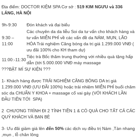
Địa điểm: DOCTOR KIỆM SPA Cơ sở :
519 KIM NGƯU và 336
LÁNG, HÀ NỘI
9h-9:30
Đón khách và đại biểu
Các chuyên da da liễu Soi da tư vấn cho khách hàng và
9:30 –
tư vấn MIỄN PHÍ về các vấn đề da NÁM, MỤN, LÃO
11:00
HÓA Trải nghiệm Căng bóng da trị giá 1.299.000 VNĐ (
ưu đãi 100% cho KH tham dự)
Tiệc trà Bốc thăm trung thưởng với nhiều quà tặng hấp
11:00:-11:30
dẫn (tới 5.000.000 VNĐ máy massage
???BẬT MÍ SỰ KIỆN ???
1- Khách hàng được TRẢI NGHIỆM CĂNG BÓNG DA trị giá
1.299.000 VNĐ (ƯU ĐÃI 100%) hoặc trải nhiệm MIỄN PHÍ buổi chăm
sóc da CHUẨN Y KHOA + massage cổ vai gáy (VỚI KHÁCH LẦN
ĐẦU TIÊN TỚI SPA)
2 CHƯƠNG TRÌNH ĐI 2 TÍNH TIỀN 1 & CÓ QUÀ CHO TẤT CẢ CÁC
QUÝ KHÁCH VÀ BẠN BÈ
3- Ưu đãi giảm giá lên
đến 50%
các dịch vụ điều trị Nám ,Tàn nhang
,mụn , lỗ chân lông