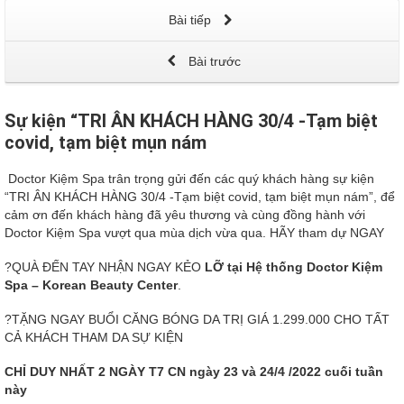
Bài tiếp
Bài trước
Sự kiện “TRI ÂN KHÁCH HÀNG 30/4 -Tạm biệt
covid, tạm biệt mụn nám
Doctor Kiệm Spa trân trọng gửi đến các quý khách hàng sự kiện
“TRI ÂN KHÁCH HÀNG 30/4 -Tạm biệt covid, tạm biệt mụn nám”, để
cảm ơn đến khách hàng đã yêu thương và cùng đồng hành với
Doctor Kiệm Spa vượt qua mùa dịch vừa qua. HÃY tham dự NGAY
?QUÀ ĐẾN TAY NHẬN NGAY KẺO
L
Ỡ
t
ạ
i Hệ thống Doctor Kiệm
Spa – Korean Beauty Center
.
?TẶNG NGAY BUỔI CĂNG BÓNG DA TRỊ GIÁ 1.299.000 CHO TẤT
CẢ KHÁCH THAM DA SỰ KIỆN
CHỈ DUY NHẤT 2 NGÀY T7 CN ngày 23 và 24/4 /2022 cuối tuần
này