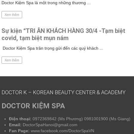
Doctor Kiệm Spa là một trong những thương ...
Xem thêm
Sự kiện “TRI ÂN KHÁCH HÀNG 30/4 -Tạm biệt
covid, tạm biệt mụn nám
Doctor Kiệm Spa trân trọng gửi đến các quý khách ...
Xem thêm
DOCTOR K – KOREAN BEAUTY CENTER & ACADEMY
DOCTOR KIỆM SPA
Điện thoại:
0972369842 (Ms Phương) 0981001900 (Ms Giang)
Email:
DoctorSpaHanoi@gmail.com
Fan Page:
www.facebook.com/DoctorSpaVN