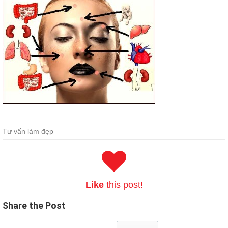
Buy 640-875 Q&A For CCNA SP
Tư vấn làm đẹp
People are totally Building Cisco Service Provider Next-Generation
Networks, Part 1 indifferent to
640-875 Q&A
the guidance of the
security guards and security guards. Since there is a certainty to
Cisco 640-875 Q&A
save it, there is no lawsuit and there is no need
to keep the scene anymore. He said his thoughts were serious and
Like
this post!
stated his suggestions solemnly.For example, after we joined Dragon
King Group to build the first new ship, entered the interior
Share
the Post
http://www.passexamcert.com/640-875.html
decoration stage
suddenly stopped waiting for the installation of the engine. Shipyard