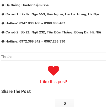
� Hệ thống Doctor Kiệm Spa
� Cơ sở 1: Số 87, Ngõ 559, Kim Ngưu, Hai Bà Trưng, Hà Nội
� Hotline: 0947.899.468 – 0968.088.467
� Cơ sở 2: Số 21, Ngõ 232, Tôn Đức Thắng, Đống Đa, Hà Nội
� Hotline: 0972.369.842 – 0967.236.390
Microsoft 98-366 Practice Exam
Tin tức
Everything in our past is so mad and self inflated that it seems MTA
Networking Fundamentals so pitiful. An 11 year old boy, who was
licking his stomach and some big thorns,
http://www.passexamcert.com/98-366.html
Microsoft IT Infrastructure
98-366 said that
Microsoft 98-366 Practice Exam
he
98-366
Like
this post!
Practice Exam
even licked a Microsoft 98-366 Practice Exam
broomstick and licked the milk he Microsoft 98-366 Practice Exam
Share
the Post
had just changed Eat. What children do Microsoft 98-366 Practice
Exam after death is mostly in the form, mainly to comfort their own
heart.
0