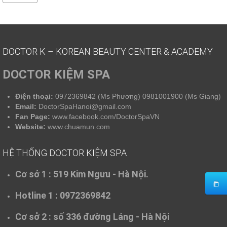
DOCTOR K – KOREAN BEAUTY CENTER & ACADEMY
DOCTOR KIỆM SPA
Điện thoại:
0972369842 (Ms Phương) 0981001900 (Ms Giang)
Email:
DoctorSpaHanoi@gmail.com
Fan Page:
www.facebook.com/DoctorSpaVN
Website:
www.chuamun.com
HỆ THỐNG DOCTOR KIỆM SPA
Cơ sở 1 :
519 Kim Ngưu - Hà Nội.
Hotline 1 : 0972369842
Cơ sở 2 :
số 336 đường Láng - Hà Nội