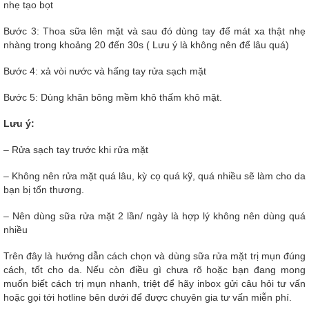
nhẹ tạo bọt
Bước 3: Thoa sữa lên mặt và sau đó dùng tay để mát xa thật nhẹ
nhàng trong khoảng 20 đến 30s ( Lưu ý là không nên để lâu quá)
Bước 4: xả vòi nước và hấng tay rửa sạch mặt
Bước 5: Dùng khăn bông mềm khô thấm khô mặt.
Lưu ý:
– Rửa sạch tay trước khi rửa mặt
– Không nên rửa mặt quá lâu, kỳ cọ quá kỹ, quá nhiều sẽ làm cho da
bạn bị tổn thương.
– Nên dùng sữa rửa mặt 2 lần/ ngày là hợp lý không nên dùng quá
nhiều
Trên đây là hướng dẫn cách chọn và dùng sữa rửa mặt trị mụn đúng
cách, tốt cho da. Nếu còn điều gì chưa rõ hoặc bạn đang mong
muốn biết cách trị mụn nhanh, triệt để hãy inbox gửi câu hỏi tư vấn
hoặc gọi tới hotline bên dưới để được chuyên gia tư vấn miễn phí.