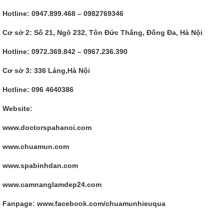
Hotline: 0947.899.468 – 0982769346
Cơ sở 2: Số 21, Ngõ 232, Tôn Đức Thắng, Đống Đa, Hà Nội
Hotline: 0972.369.842 – 0967.236.390
Cơ sở 3: 336 Láng,Hà Nội
Hotline: 096 4640386
Website:
www.doctorspahanoi.com
www.chuamun.com
www.spabinhdan.com
www.camnanglamdep24.com
Fanpage: www.facebook.com/chuamunhieuqua
Lpi 101-400 Vce & PDF : LPI Level 1 Exam 101, Junior Level Linux