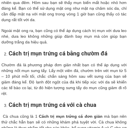
nhiên qua đêm. Hôm sau bạn sẽ thấy mụn biến mất hoặc nhỏ hơn
đáng kể. Bạn có thể sử dụng mật ong như mặt nạ chăm sóc da, chỉ
cần đắp mặt nạ với mật ong trong vòng 1 giờ bạn cũng thấy có tác
dụng rất tốt với da.
Ngoài mật ong ra, bạn cũng có thể áp dụng cách trị mụn với dưa leo
nhé, dưa leo không những giúp đánh bay mụn mà còn giúp bạn
dưỡng trắng da hiệu quả.
Cách trị mụn trứng cá bằng chườm đá
Chườm đá là phương pháp đơn giản nhất bạn có thể áp dụng với
những nốt mụn sưng tấy. Lấy một viên đá, chườm trên vét mụn từ 5
– 10 phút mỗi tối, chắc chắn sáng hôm sau vết sưng của bạn sẽ
giảm đáng kể. Độ lạnh đột ngột của đá khi tiếp xúc với da sẽ khiến
các tế bào co lại, từ đó hiện tượng sưng tấy do mụn cũng giảm đi rõ
rệt.
Cách trị mụn trứng cá với cà chua
Cà chua cũng là 1
Cách trị mụn trứng cá đơn giản
mà bạn nên
thử chắc hẳn bạn sẽ có những khám phá tuyệt vời. Cà chua không
những là thực phẩm tốt cho sức khỏe, bổ sung vitamin A và C cho cơ