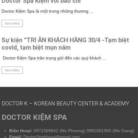
Doctor Spa Kiệm với báo chí
Doctor Kiệm Spa là một trong những thương ...
Xem thêm
Sự kiện “TRI ÂN KHÁCH HÀNG 30/4 -Tạm biệt
covid, tạm biệt mụn nám
Doctor Kiệm Spa trân trọng gửi đến các quý khách ...
Xem thêm
DOCTOR K – KOREAN BEAUTY CENTER & ACADEMY
DOCTOR KIỆM SPA
Điện thoại:
0972369842 (Ms Phương) 0981001900 (Ms Giang)
Email:
DoctorSpaHanoi@gmail.com