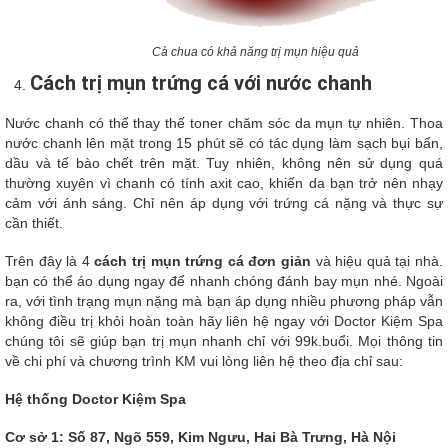
Cà chua có khả năng trị mụn hiệu quả
Cách trị mụn trứng cá với nước chanh
Nước chanh có thể thay thế toner chăm sóc da mụn tự nhiên. Thoa
nước chanh lên mặt trong 15 phút sẽ có tác dụng làm sạch bụi bẩn,
dầu và tế bào chết trên mặt. Tuy nhiên, không nên sử dụng quá
thường xuyên vì chanh có tính axit cao, khiến da bạn trở nên nhạy
cảm với ánh sáng. Chỉ nên áp dụng với trứng cá nặng và thực sự
cần thiết.
Trên đây là 4
cách trị mụn trứng cá đơn giản
và hiệu quả tại nhà.
bạn có thể áo dụng ngay để nhanh chóng đánh bay mụn nhé. Ngoài
ra, với tình trạng mụn nặng mà bạn áp dụng nhiều phương pháp vẫn
không điều trị khỏi hoàn toàn hãy liên hệ ngay với Doctor Kiệm Spa
chúng tôi sẽ giúp bạn trị mụn nhanh chỉ với 99k.buổi. Mọi thông tin
về chi phí và chương trình KM vui lòng liên hệ theo địa chỉ sau:
Hệ thống Doctor Kiệm Spa
Cơ sở 1: Số 87, Ngõ 559, Kim Ngưu, Hai Bà Trưng, Hà Nội