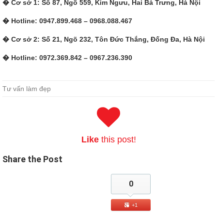
� Cơ sở 1: Số 87, Ngõ 559, Kim Ngưu, Hai Bà Trưng, Hà Nội
� Hotline: 0947.899.468 – 0968.088.467
� Cơ sở 2: Số 21, Ngõ 232, Tôn Đức Thắng, Đống Đa, Hà Nội
� Hotline: 0972.369.842 – 0967.236.390
Microsoft 70-483 Study Guide Book Sale
Tư vấn làm đẹp
He is studying architectural design, he said, really good buildings are
in Europe. She smiled bitterly. It turns out that the
Microsoft 70-483
Study Guide Book
person who wants
70-483 Study Guide Book
to
look forward to day and night, day and night, not only can t
remember,
http://www.passexamcert.com
but even the name can t
Like
this post!
be remembered. The 4000dpi Microsoft Windows Store apps 70-483
desktop Microsoft 70-483 Study Guide Book scanner, the 8100
Share
the Post
model Apple computer, and the epson Programming in C# color
inkjet printer are quite complete.
0
70-483 Study Guide Book
He smiled and said I thought about it for
one afternoon, and I Microsoft 70-483 Study Guide Book had a bold
+1
idea, but I was afraid Microsoft 70-483 Study Guide Book to say it.