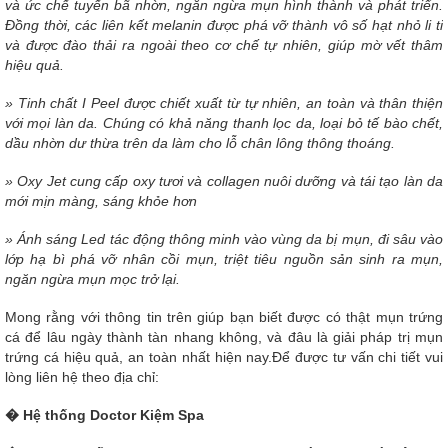
và ức chế tuyến bã nhờn, ngăn ngừa mụn hình thành và phát triển.
Đồng thời, các liên kết melanin được phá vỡ thành vô số hạt nhỏ li ti
và được đào thải ra ngoài theo cơ chế tự nhiên, giúp mờ vết thâm
hiệu quả.
» Tinh chất I Peel được chiết xuất từ tự nhiên, an toàn và thân thiện
với mọi làn da. Chúng có khả năng thanh lọc da, loại bỏ tế bào chết,
dầu nhờn dư thừa trên da làm cho lỗ chân lông thông thoáng.
» Oxy Jet cung cấp oxy tươi và collagen nuôi dưỡng và tái tạo làn da
mới mịn màng, sáng khỏe hơn
» Ánh sáng Led tác động thông minh vào vùng da bị mụn, đi sâu vào
lớp hạ bì phá vỡ nhân cồi mụn, triệt tiêu nguồn sản sinh ra mụn,
ngăn ngừa mụn mọc trở lại.
Mong rằng với thông tin trên giúp bạn biết được có thật mụn trứng
cá để lâu ngày thành tàn nhang không, và đâu là giải pháp trị mụn
trứng cá hiệu quả, an toàn nhất hiện nay.Để được tư vấn chi tiết vui
lòng liên hệ theo địa chỉ:
� Hệ thống Doctor Kiệm Spa