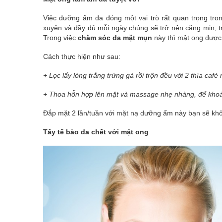
Việc dưỡng ẩm da đóng một vai trò rất quan trọng tr
xuyên và đầy đủ mỗi ngày chúng sẽ trở nên căng mịn, t
Trong việc
chăm sóc da mặt mụn
này thì mật ong được 
Cách thực hiện như sau:
+ Lọc lấy lòng trắng trứng gà rồi trộn đều với 2 thìa caf
+ Thoa hỗn hợp lên mặt và massage nhẹ nhàng, để khoả
Đắp mặt 2 lần/tuần với mặt nạ dưỡng ẩm này bạn sẽ khô
Tẩy tế bào da chết với mật ong