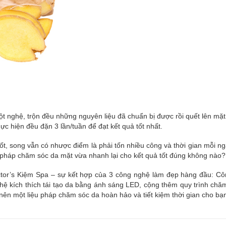
 bột nghệ, trộn đều những nguyên liệu đã chuẩn bị được rồi quết lên mặ
c hiện đều đặn 3 lần/tuần để đạt kết quả tốt nhất.
ốt, song vẫn có nhược điểm là phải tốn nhiều công và thời gian mỗi ng
pháp chăm sóc da mặt vừa nhanh lại cho kết quả tốt đúng không nào?
octor’s Kiệm Spa – sự kết hợp của 3 công nghệ làm đẹp hàng đầu: C
hệ kích thích tái tạo da bằng ánh sáng LED, cộng thêm quy trình chă
 nên một liệu pháp chăm sóc da hoàn hảo và tiết kiệm thời gian cho bạ