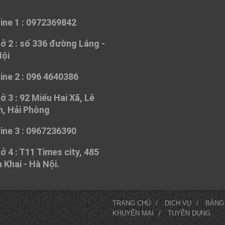
mps leader, take the belt well. My Oracle Database 12c Administrat
mps
after a while neck and Upgrade Oracle9i/10g/11g OCA OR OCP to 
here
ine 1 : 0972369842
Oracle 1Z0-067 Dumps
was a weird voice in the throat roaring do
such an emotion flowing in my heart.
ở 2 :
số 336 đường Láng -
Nội
ine 2 : 096 4640386
ở 3 :
92 Miếu Hai Xã, Lê
, Hải Phòng
ine 3 : 0967236390
ở 4 :
T11 Times city, 485
 Khai - Hà Nội.
TRANG CHỦ
/
DỊCH VỤ
/
BẢNG
KHUYẾN MẠI
/
TUYỂN DỤNG