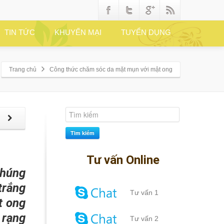
TIN TỨC
KHUYẾN MẠI
TUYỂN DỤNG
Trang chủ
Công thức chăm sóc da mặt mụn với mật ong
p
Tìm kiếm
Tư vấn Online
chúng
trắng
Tư vấn 1
t ong
 rạng
Tư vấn 2