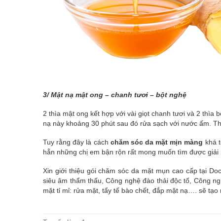
3/ Mật nạ mật ong – chanh tươi – bột nghệ
2 thìa mật ong kết hợp với vài giọt chanh tươi và 2 thìa
nạ này khoảng 30 phút sau đó rửa sạch với nước ấm. Thự
Tuy rằng đây là cách
chăm sóc da mặt mịn màng
khá t
hẳn những chị em bận rộn rất mong muốn tìm được giải 
Xin giới thiệu gói chăm sóc da mặt mụn cao cấp tại D
siêu âm thẩm thấu, Công nghệ đào thải độc tố, Công ng
mặt tỉ mỉ: rửa mặt, tẩy tế bào chết, đắp mặt nạ…. sẽ tạo
The Best Oracle 1Z0-067 Dumps