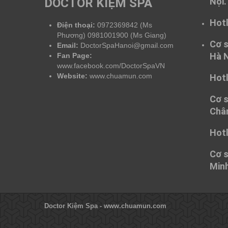
DOCTOR KIỆM SPA
Nội.
when the Oracle 1Z0-067 Dumps squad Oracle 1Z0-067 Du
Certified Professional 1Z0-067 body numb,
1Z0-067 Du
Database 12c OCP neck cool.It just looked at me then t
Hotl
Điện thoại:
0972369842 (Ms
Many years ago, in a world far away from me, there was 
Phương) 0981001900 (Ms Giang)
Cơ s
Email:
DoctorSpaHanoi@gmail.com
Hà 
Fan Page:
www.facebook.com/DoctorSpaVN
Website:
www.chuamun.com
Hotl
Cơ s
Chân
Hotl
Cơ s
Minh
Doctor Kiệm Spa - www.chuamun.com