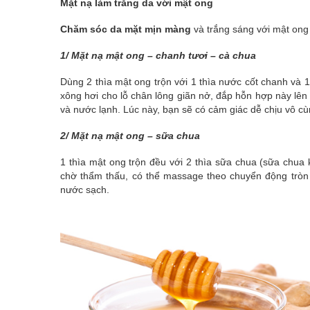
Mặt nạ làm trắng da với mật ong
Chăm sóc da mặt mịn màng
và trắng sáng với mật ong
1/ Mặt nạ mật ong – chanh tươi – cà chua
Dùng 2 thìa mật ong trộn với 1 thìa nước cốt chanh và 
xông hơi cho lỗ chân lông giãn nở, đắp hỗn hợp này lê
và nước lạnh. Lúc này, bạn sẽ có cảm giác dễ chịu vô c
2/ Mặt nạ mật ong – sữa chua
1 thìa mật ong trộn đều với 2 thìa sữa chua (sữa chua
chờ thẩm thấu, có thể massage theo chuyển động tròn 
nước sạch.