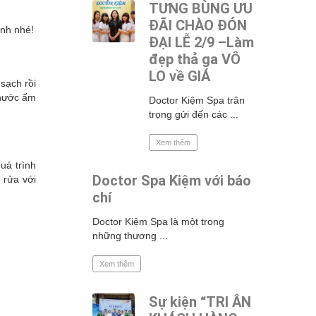
TƯNG BÙNG ƯU
ĐÃI CHÀO ĐÓN
ình nhé!
ĐẠI LỄ 2/9 –Làm
đẹp thả ga VÔ
LO về GIÁ
sạch rồi
 nước ấm
Doctor Kiệm Spa trân
trọng gửi đến các ...
Xem thêm
uá trình
Doctor Spa Kiệm với báo
 rửa với
chí
Doctor Kiệm Spa là một trong
những thương ...
Xem thêm
Sự kiện “TRI ÂN