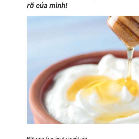
rỡ của mình!
Mật ong làm ẩm da tuyệt vời