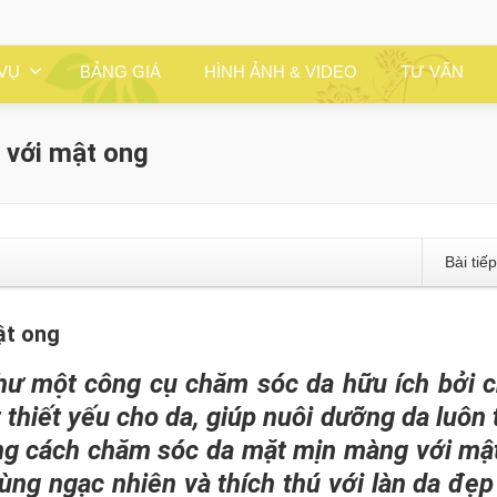
 VỤ
BẢNG GIÁ
HÌNH ẢNH & VIDEO
TƯ VẤN
 với mật ong
Bài tiế
ật ong
như một công cụ chăm sóc da hữu ích bởi 
thiết yếu cho da, giúp nuôi dưỡng da luôn 
ững cách chăm sóc da mặt mịn màng với mậ
ùng ngạc nhiên và thích thú với làn da đẹp