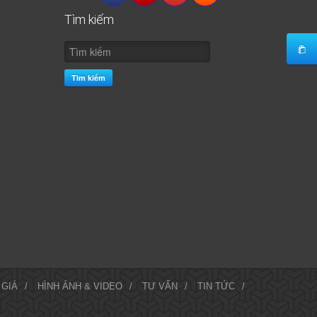
or
Oracle
Tìm kiếm
wn.
Tìm kiếm
 GIÁ
/
HÌNH ẢNH & VIDEO
/
TƯ VẤN
/
TIN TỨC
/