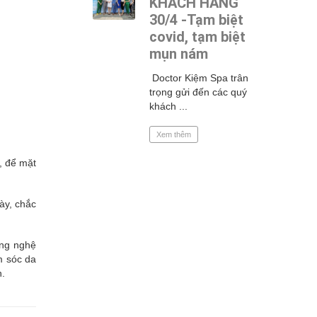
KHÁCH HÀNG
30/4 -Tạm biệt
covid, tạm biệt
mụn nám
Doctor Kiệm Spa trân
trọng gửi đến các quý
khách ...
Xem thêm
t, để mặt
ày, chắc
ông nghệ
m sóc da
n.