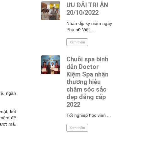
ƯU ĐÃI TRI ÂN
20/10/2022
Nhân dịp kỷ niệm ngày
Phụ nữ Việt ...
Xem thêm
Chuỗi spa bình
dân Doctor
Kiệm Spa nhận
thương hiệu
chăm sóc sắc
sẽ, ngăn
đẹp đẳng cấp
2022
mặt, kết
Tốt nghiệp học viên ...
g mềm để
mượt mà.
Xem thêm