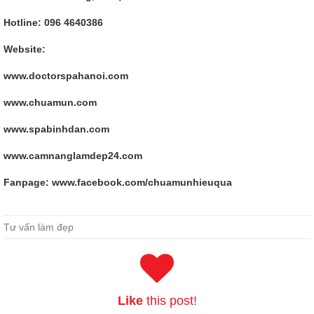
Hotline: 096 4640386
Website:
www.doctorspahanoi.com
www.chuamun.com
www.spabinhdan.com
www.camnanglamdep24.com
Fanpage: www.facebook.com/chuamunhieuqua
The Best 101-400 New Questions For LPIC-1
Tư vấn làm đẹp
Especially when he was extremely shaken by his self confidence at
this time, he only asked the Emperor of Heaven to be LPI Level 1
Exam 101, Junior Level Linux Certification, Part 1 of 2 far away.
Entering the door, he was just a little embarrassed at the door, and
he was a little worried about whether he should enter the door. The
Like
this post!
little pig baby of the year is not a LPIC-1 101-400 piglet now. Shi