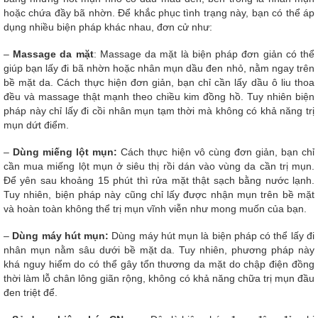
hoặc chứa đầy bã nhờn. Để khắc phục tình trạng này, bạn có thể áp
dụng nhiều biện pháp khác nhau, đơn cử như:
–
Massage da mặt
: Massage da mặt là biện pháp đơn giản có thể
giúp bạn lấy đi bã nhờn hoặc nhân mụn dầu đen nhỏ, nằm ngay trên
bề mặt da. Cách thực hiện đơn giản, bạn chỉ cần lấy dầu ô liu thoa
đều và massage thật mạnh theo chiều kim đồng hồ. Tuy nhiên biện
pháp này chỉ lấy đi cồi nhân mụn tạm thời mà không có khả năng trị
mụn dứt điểm.
–
Dùng miếng lột mụn:
Cách thực hiện vô cùng đơn giản, bạn chỉ
cần mua miếng lột mụn ở siêu thị rồi dán vào vùng da cần trị mụn.
Để yên sau khoảng 15 phút thì rửa mặt thật sạch bằng nước lạnh.
Tuy nhiên, biện pháp này cũng chỉ lấy được nhận mụn trên bề mặt
và hoàn toàn không thể trị mụn vĩnh viễn như mong muốn của bạn.
–
Dùng máy hút mụn:
Dùng máy hút mụn là biện pháp có thể lấy đi
nhân mụn nằm sâu dưới bề mặt da. Tuy nhiên, phương pháp này
khá nguy hiểm do có thể gây tổn thương da mặt do chập điện đồng
thời làm lỗ chân lông giãn rộng, không có khả năng chữa trị mụn đầu
đen triệt để.