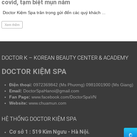
covid, tạm biệt mụn nám
Doctor Kiệm Spa trân trọng gửi đến các quý khách ...
Xem thêm
DOCTOR K – KOREAN BEAUTY CENTER & ACADEMY
DOCTOR KIỆM SPA
Điện thoại:
0972369842 (Ms Phương) 0981001900 (Ms Giang)
Email:
DoctorSpaHanoi@gmail.com
Fan Page:
www.facebook.com/DoctorSpaVN
Website:
www.chuamun.com
HỆ THỐNG DOCTOR KIỆM SPA
Cơ sở 1 :
519 Kim Ngưu - Hà Nội.