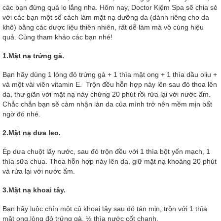
các bạn đừng quá lo lắng nha. Hôm nay, Doctor Kiệm Spa sẽ chia sẻ
với các bạn một số cách làm mặt nạ dưỡng da (dành riêng cho da
khô) bằng các dược liệu thiên nhiên, rất dễ làm mà vô cùng hiệu
quả. Cùng tham khảo các bạn nhé!
1.Mặt nạ trứng gà.
Bạn hãy dùng 1 lòng đỏ trứng gà + 1 thìa mật ong + 1 thìa dầu oliu +
và một vài viên vitamin E. Trộn đều hỗn hợp này lên sau đó thoa lên
da, thư giãn với mặt nạ này chừng 20 phút rồi rửa lại với nước ấm.
Chắc chắn bạn sẽ cảm nhận làn da của mình trở nên mềm mịn bất
ngờ đó nhé.
2.Mặt nạ dưa leo.
Ép dưa chuột lấy nước, sau đó trộn đều với 1 thìa bột yến mạch, 1
thìa sữa chua. Thoa hỗn hợp này lên da, giữ mặt nạ khoảng 20 phút
và rửa lại với nước ấm.
3.Mặt nạ khoai tây.
Bạn hãy luộc chín một củ khoai tây sau đó tán mịn, trộn với 1 thìa
mật ong,lòng đỏ trứng gà, ½ thìa nước cốt chanh.