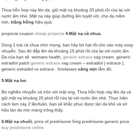
Thoa hỗn hợp này lên da, giữ mặt nạ khoảng 20 phút rồi rửa lại với
nước ấm nhé. Mặt nạ này giúp dưỡng ẩm tuyệt vời, cho da mềm
mịn,
trắng hồng
hiệu quả.
propecia coupon
cheap propecia
4.Mặt nạ cà chua.
Dùng 1 trái cà chua chín mọng, bạn hãy bỏ hạt rồi cho vào máy xoay
nhuyễn. Sau đó đắp lên da khoảng 15 phút rồi rửa lại với nước ấm.
Da của bạn sẽ womans health,
generic estrace
vag cream, generic
estradiol patch
generic estrace
vag cream – estradiol ( estrace ),
generic estradiol vs estrace . forelasare
căng mịn
lắm đó.
5.Mặt nạ bơ.
Bơ nghiền nhuyễn và trộn với mật ong. Thoa hỗn hợp này lên da và
giữ mặt nạ khoảng 20 phút rồi rửa lại với nước ấm nhé. Thực hiện
cách làm này 2 lần/tuần, bạn sẽ khắc phục được làn da khô và sở
hữu làn da mịn màng trông thấy.
6.Mặt nạ chuối.
price of prednisone 5mg prednisone generic price
buy prednisone online