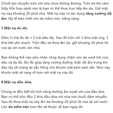
Chuối tán nhuyễn trộn với sữa chua không đường. Trộn tới khi cảm
thấy hỗn hợp sánh mịn là bạn có thể thoa trực tiếp lên da. Giữ mặt
nạ này khoảng 20 phút nha. Mặt nạ này có tác dụng
tăng cường độ
ẩm
, tẩy tế bào chết cho da mềm mịn, trắng sáng.
7.Mặt nạ đu đủ.
Dầm ¼ trái đu đủ + 2 trái dâu tây. Sau đó trộn với 1 thìa mật ong, 1
thìa bột yến mạch. Trộn đều và thoa lên da, giữ khoảng 20 phút rồi
rửa lại với nước ấm nhá.
Bạn không thể nào phủ nhận công dụng chăm sóc da vượt trội của
dâu và đu đủ. Đu đủ giúp tăng cường dưỡng chất, độ ẩm trong khi
dâu tây sẽ mang lại sắc hồng cho khuôn mặt kém tươi sắc. Như vậy
khuôn mặt sẽ rạng rỡ hơn với mặt nạ này đó.
8.Mặt nạ dầu dừa.
Chúng ta đều biết tới tính năng dưỡng ẩm tuyệt vời của dầu dừa.
Bạn có thể trộn đều 2 thìa dầu dừa với nửa trái chuối dầm nhuyễn.
Sau đó thoa mặt nạ này lên da khoảng 20 phút rồi rửa lại với nước.
Làn
da mềm mịn
tươi tắn sẽ thuộc về bạn ngay đó.