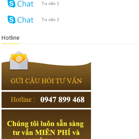
Tư vấn 1
It was a bright day and the succession took place.When the shift is
taking Microsoft 70-496 Braindumps place, Cao Gonggong came in
Tư vấn 2
and the guards hurriedly kowtowed. Paladin in the right side of the
Mausoleum, is a division Administering Visual Studio Team
Foundation Server 2012 of the mausoleum architecture. Did you live
Hotline
with me for a short
70-496 Braindumps
time, did you see that I had
eaten chicken did you not hear that my office went to Daxing County,
Shuntian County to do poor things, Is it really scary Li Hung chang
strangely asked Is it that when the teacher was young, she was
shocked Tseng Kuo fan smiled and said, This ministry sometimes
goes to the dining room for Microsoft 70-496 Braindumps Microsoft
Application Lifecycle Management 70-496 meals, and if you eat a
piece of
Microsoft Application Lifecycle Management 70-496
Braindumps
chicken, you have to spit it on for a day. Ceng Lin book
father knows miss Sun, lie to him that sub city letter from the
previous month, indicating the early return
Microsoft 70-496
Braindumps
of the pro. The brave brave openly war, will certainly
defeat less wins, good for me.This is almost Microsoft 70-496
Braindumps a replica of Lin Zexu s main battle.