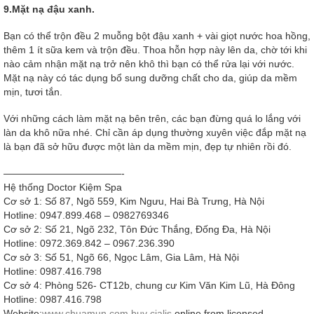
9.Mặt nạ đậu xanh.
Bạn có thể trộn đều 2 muỗng bột đậu xanh + vài giọt nước hoa hồng,
thêm 1 ít sữa kem và trộn đều. Thoa hỗn hợp này lên da, chờ tới khi
nào cảm nhận mặt nạ trở nên khô thì bạn có thể rửa lại với nước.
Mặt nạ này có tác dụng bổ sung dưỡng chất cho da, giúp da mềm
mịn, tươi tắn.
Với những cách làm mặt nạ bên trên, các bạn đừng quá lo lắng với
làn da khô nữa nhé. Chỉ cần áp dụng thường xuyên việc đắp mặt nạ
là bạn đã sở hữu được một làn da mềm mịn, đẹp tự nhiên rồi đó.
————————————-
Hệ thống Doctor Kiệm Spa
Cơ sở 1: Số 87, Ngõ 559, Kim Ngưu, Hai Bà Trưng, Hà Nội
Hotline: 0947.899.468 – 0982769346
Cơ sở 2: Số 21, Ngõ 232, Tôn Đức Thắng, Đống Đa, Hà Nội
Hotline: 0972.369.842 – 0967.236.390
Cơ sở 3: Số 51, Ngõ 66, Ngọc Lâm, Gia Lâm, Hà Nội
Hotline: 0987.416.798
Cơ sở 4: Phòng 526- CT12b, chung cư Kim Văn Kim Lũ, Hà Đông
Hotline: 0987.416.798
Website:
www.chuamun.com
buy cialis
online from licensed