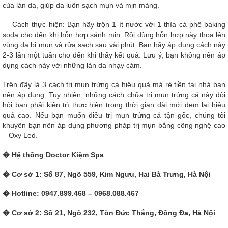
của làn da, giúp da luôn sạch mụn và mịn màng.
— Cách thực hiện: Bạn hãy trộn 1 ít nước với 1 thìa cà phê baking
soda cho đến khi hỗn hợp sánh mịn. Rồi dùng hỗn hợp này thoa lên
vùng da bị mụn và rửa sạch sau vài phút. Bạn hãy áp dụng cách này
2-3 lần một tuần cho đến khi thấy kết quả. Lưu ý, bạn không nên áp
dụng cách này với những làn da nhạy cảm.
Trên đây là 3 cách trị mụn trứng cá hiệu quả mà rẻ tiền tại nhà bạn
nên áp dụng. Tuy nhiên, những cách chữa trị mụn trứng cá này đòi
hỏi bạn phải kiên trì thực hiện trong thời gian dài mới đem lại hiệu
quả cao. Nếu bạn muốn điều trị mụn trứng cá tận gốc, chúng tôi
khuyên bạn nên áp dụng phương pháp trị mụn bằng công nghệ cao
– Oxy Led.
� Hệ thống Doctor Kiệm Spa
� Cơ sở 1: Số 87, Ngõ 559, Kim Ngưu, Hai Bà Trưng, Hà Nội
� Hotline: 0947.899.468 – 0968.088.467
� Cơ sở 2: Số 21, Ngõ 232, Tôn Đức Thắng, Đống Đa, Hà Nội