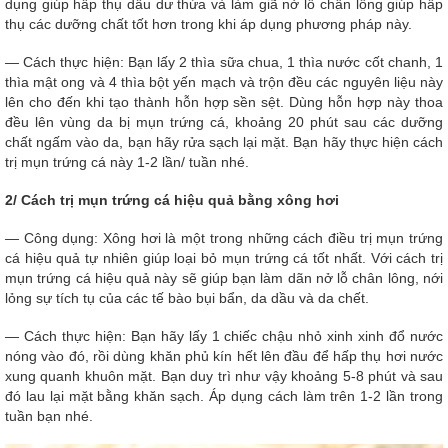
dụng giúp hấp thụ dầu dư thừa và làm giã nở lỗ chân lông giúp hấp
thụ các dưỡng chất tốt hơn trong khi áp dụng phương pháp này.
— Cách thực hiện: Bạn lấy 2 thìa sữa chua, 1 thìa nước cốt chanh, 1
thìa mật ong và 4 thìa bột yến mạch và trộn đều các nguyên liệu này
lên cho đến khi tạo thành hỗn hợp sền sệt. Dùng hỗn hợp này thoa
đều lên vùng da bị mụn trứng cá, khoảng 20 phút sau các dưỡng
chất ngấm vào da, bạn hãy rửa sạch lại mặt. Bạn hãy thực hiện cách
trị mụn trứng cá này 1-2 lần/ tuần nhé.
2/ Cách trị mụn trứng cá hiệu quả bằng xông hơi
— Công dụng: Xông hơi là một trong những cách điều trị mụn trứng
cá hiệu quả tự nhiên giúp loại bỏ mụn trứng cá tốt nhất. Với cách trị
mụn trứng cá hiệu quả này sẽ giúp bạn làm dãn nở lỗ chân lông, nới
lỏng sự tích tụ của các tế bào bụi bẩn, da dầu và da chết.
— Cách thực hiện: Bạn hãy lấy 1 chiếc chậu nhỏ xinh xinh đổ nước
nóng vào đó, rồi dùng khăn phủ kín hết lên đầu để hấp thụ hơi nước
xung quanh khuôn mặt. Bạn duy trì như vậy khoảng 5-8 phút và sau
đó lau lại mặt bằng khăn sạch. Áp dụng cách làm trên 1-2 lần trong
tuần bạn nhé.