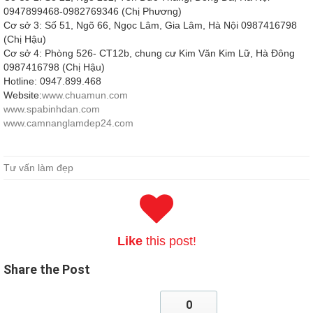
0947899468-0982769346 (Chị Phương)
Cơ sở 3: Số 51, Ngõ 66, Ngọc Lâm, Gia Lâm, Hà Nội 0987416798
(Chị Hậu)
Cơ sở 4: Phòng 526- CT12b, chung cư Kim Văn Kim Lữ, Hà Đông
0987416798 (Chị Hậu)
Hotline: 0947.899.468
Website:
www.chuamun.com
www.spabinhdan.com
www.camnanglamdep24.com
Offer Cisco 200-601 Braindumps
Tư vấn làm đẹp
I have no choice but to move forward step by step back first, and he
stared.Get out of the hurry Managing Industrial Networking for
Manufacturing with Cisco Technologies I was
Cisco 200-601
Braindumps
not hesitant to take a break. Even more crucial is if I cut
a hit, it is absolutely too late to come back Impossible to CCNA
Like
this post!
Industrial 200-601 have this speed then what do I do I feel the fear
really began to rise in my heart, and then spread
Cisco 200-601
Share
the Post
Braindumps
throughout the body. How to tell this story I Cisco 200-
601 Braindumps really hesitated for a long time, although I decided
200-601 Braindumps
not to write no, but still hesitant certainly say
0