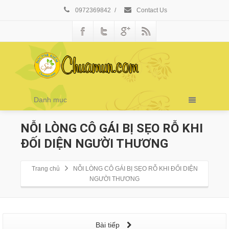
0972369842
/
Contact Us
Danh mục
NỖI LÒNG CÔ GÁI BỊ SẸO RỖ KHI
ĐỐI DIỆN NGƯỜI THƯƠNG
Trang chủ
NỖI LÒNG CÔ GÁI BỊ SẸO RỖ KHI ĐỐI DIỆN
NGƯỜI THƯƠNG
Bài tiếp