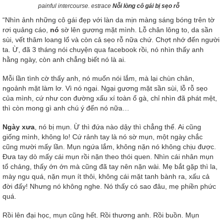
painful intercourse. estrace
Nỗi lòng cô gái bị sẹo rỗ
“Nhìn ảnh những cô gái đẹp với làn da mịn màng sáng bóng trên tờ
rơi quảng cáo,
nó
sờ lên gương mặt mình. Lỗ chân lông to, da sần
sùi, vết thâm loang lổ và còn cả sẹo rỗ nữa chứ. Chợt nhớ đến người
ta. Ừ, đã 3 tháng nói chuyện qua facebook rồi, nó nhìn thấy anh
hằng ngày, còn anh chẳng biết nó là ai.
Mỗi lần tình cờ thấy anh, nó muốn nói lắm, mà lại chùn chân,
ngoảnh mặt làm lơ. Vì nó ngại. Ngại gương mặt sần sùi, lỗ rỗ sẹo
của mình, cứ như con đường xấu xí toàn ổ gà, chỉ nhìn đã phát mệt,
thì còn mong gì anh chú ý đến nó nữa…
Ngày xưa
, nó bị mụn. Ừ thì đứa nào dậy thì chẳng thế. Ai cũng
giống mình, không lo! Cứ rảnh tay là nó sờ mụn, một ngày chắc
cũng mười mấy lần. Mụn ngứa lắm, không nặn nó không chịu được.
Đưa tay dò mấy cái mụn rồi nặn theo thói quen. Nhìn cái nhân mụn
tổ chảng, thấy ớn ớn mà cũng đã tay nên nặn wài. Mẹ bắt gặp thì la,
mày ngu quá, nặn mụn ít thôi, không cái mặt tanh bành ra, xấu cả
đời đấy! Nhưng nó không nghe. Nó thấy có sao đâu, mẹ phiền phức
quá.
Rồi lên đại học, mụn cũng hết. Rồi thương anh. Rồi buồn. Mụn