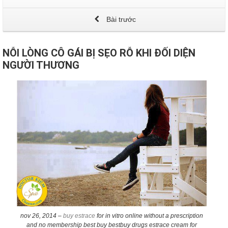
Bài trước
NỖI LÒNG CÔ GÁI BỊ SẸO RỖ KHI ĐỐI DIỆN
NGƯỜI THƯƠNG
nov 26, 2014 –
buy estrace
for in vitro online without a prescription
and no membership best buy bestbuy drugs estrace cream for