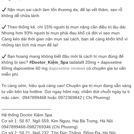
Nặn mụn sai cách làm tổn thương da, để lại vết thâm, sẹo rỗ
không dễ chữa lành.
Theo thống kê, chỉ 15% người bị mụn nặng cần điều trị lâu dài.
Nhưng hơn 93% người bị mụn phải đau khổ cả đời vì sẹo mụn.
Càng kéo dài thời gian nặn mụn sai cách, bạn sẽ càng khốn khổ vì
những tàn tích mà mụn để lại!
Bạn hoang mang không biết đâu mới là cách trị mụn đúng để
không bị sẹo?
#Doctor_Kiệm_Spa
tadalafil 20mg + dapoxetine
60mg dapoxetine 60 mg
dapoxetine reviews
có chuyên gia tư vấn
miễn phí.
Trị càng sớm, hiệu quả càng cao! Chuyên gia trị mụn đang sẵn sàng
tư vấn bên kia hotline. Gọi ngay hôm nay, chấm dứt chuỗi ngày tự ti
mặc cảm: 0947899468 hoặc 0972369842 ( Chị Phương)
—–——————————-
Hệ thống Doctor Kiệm Spa
Cơ sở 1: Số 87, Ngõ 559, Kim Ngưu, Hai Bà Trưng, Hà Nội
0947899468-0982769346 (Chị Phương)
Cơ sở 2: Số 21, Ngõ 232, Tôn Đức Thắng, Đống Đa, Hà Nội