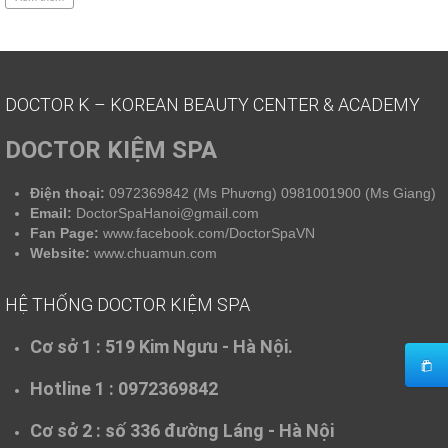
DOCTOR K – KOREAN BEAUTY CENTER & ACADEMY
DOCTOR KIỆM SPA
Điện thoại:
0972369842 (Ms Phương) 0981001900 (Ms Giang)
Email:
DoctorSpaHanoi@gmail.com
Fan Page:
www.facebook.com/DoctorSpaVN
Website:
www.chuamun.com
HỆ THỐNG DOCTOR KIỆM SPA
Cơ sở 1 :
519 Kim Ngưu - Hà Nội.
Hotline 1 : 0972369842
Cơ sở 2 :
số 336 đường Láng - Hà Nội