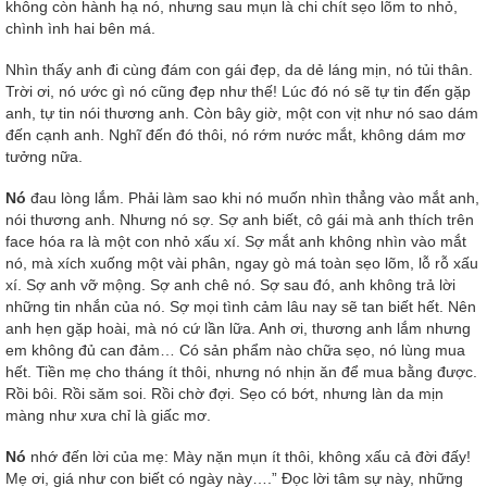
không còn hành hạ nó, nhưng sau mụn là chi chít sẹo lõm to nhỏ,
chình ình hai bên má.
Nhìn thấy anh đi cùng đám con gái đẹp, da dẻ láng mịn, nó tủi thân.
Trời ơi, nó ước gì nó cũng đẹp như thế! Lúc đó nó sẽ tự tin đến gặp
anh, tự tin nói thương anh. Còn bây giờ, một con vịt như nó sao dám
đến cạnh anh. Nghĩ đến đó thôi, nó rớm nước mắt, không dám mơ
tưởng nữa.
Nó
đau lòng lắm. Phải làm sao khi nó muốn nhìn thẳng vào mắt anh,
nói thương anh. Nhưng nó sợ. Sợ anh biết, cô gái mà anh thích trên
face hóa ra là một con nhỏ xấu xí. Sợ mắt anh không nhìn vào mắt
nó, mà xích xuống một vài phân, ngay gò má toàn sẹo lõm, lỗ rỗ xấu
xí. Sợ anh vỡ mộng. Sợ anh chê nó. Sợ sau đó, anh không trả lời
những tin nhắn của nó. Sợ mọi tình cảm lâu nay sẽ tan biết hết. Nên
anh hẹn gặp hoài, mà nó cứ lần lữa. Anh ơi, thương anh lắm nhưng
em không đủ can đảm… Có sản phẩm nào chữa sẹo, nó lùng mua
hết. Tiền mẹ cho tháng ít thôi, nhưng nó nhịn ăn để mua bằng được.
Rồi bôi. Rồi săm soi. Rồi chờ đợi. Sẹo có bớt, nhưng làn da mịn
màng như xưa chỉ là giấc mơ.
Nó
nhớ đến lời của mẹ: Mày nặn mụn ít thôi, không xấu cả đời đấy!
Mẹ ơi, giá như con biết có ngày này….” Đọc lời tâm sự này, những