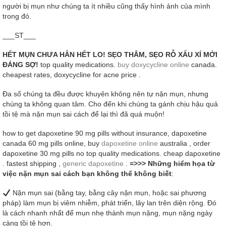
người bị mụn như chúng ta ít nhiều cũng thấy hình ảnh của mình
trong đó.
___ST___
HẾT MỤN CHƯA HẲN HẾT LO! SẸO THÂM, SẸO RỖ XẤU XÍ MỚI
ĐÁNG SỢ!
top quality medications.
buy doxycycline online
canada.
cheapest rates, doxycycline for acne price .
Đa số chúng ta đều được khuyên không nên tự nặn mụn, nhưng
chúng ta không quan tâm. Cho đến khi chúng ta gánh chịu hậu quả
tồi tệ mà nặn mụn sai cách để lại thì đã quá muộn!
how to get dapoxetine 90 mg pills without insurance, dapoxetine
canada 60 mg pills online, buy
dapoxetine online
australia , order
dapoxetine 30 mg pills no top quality medications. cheap dapoxetine
. fastest shipping ,
generic dapoxetine
.
=>>> Những hiểm họa từ
việc nặn mụn sai cách bạn không thể không biết
:
Nặn mụn sai (bằng tay, bằng cây nặn mụn, hoặc sai phương
pháp) làm mụn bị viêm nhiễm, phát triển, lây lan trên diện rộng. Đó
là cách nhanh nhất để mụn nhẹ thành mụn nặng, mụn nặng ngày
càng tồi tệ hơn.