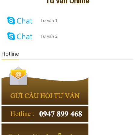
Tư vấn Online
Kuan Bao Paul Division sparse , I feel the assistant thoughtful, study
carefully. Wen teacher V volts on the ground breathing for a long
time before they recovered, only CCNA Industrial 200-601 feel jittery,
Tư vấn 1
no slightest strength.
Tư vấn 2
Hotline