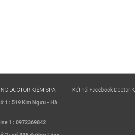
or furnishings.
Microsoft 70-487 Study Guide Book
How Microsoft 7
Book afford this ancestral home that has been revived For a few days,
re to go home to sleep, and at night he slept on the broken sofa in t
for the news. Now the society finally gives you another
70-487 Study 
 Microsoft Web Applications 70-487 I told him that it was a satin, 
ỐNG DOCTOR KIỆM SPA
Kết nối Facebook Doctor 
ở 1 :
519 Kim Ngưu - Hà
ine 1 : 0972369842
ở 2 :
số 336 đường Láng -