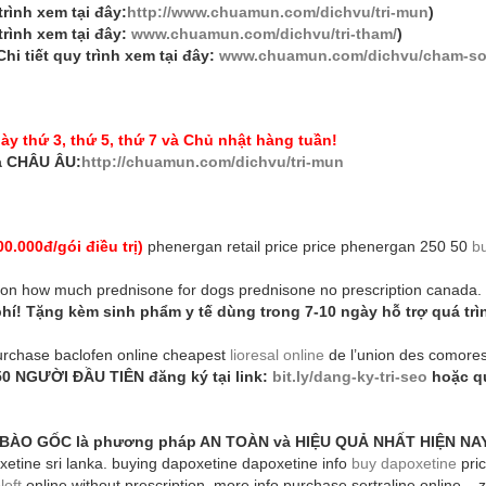
trình xem tại đây:
http://www.chuamun.com/dichvu/tri-mun
)
 trình xem tại đây:
www.chuamun.com/dichvu/tri-tham/
)
hi tiết quy trình xem tại đây:
www.chuamun.com/dichvu/cham-so
y thứ 3, thứ 5, thứ 7 và Chủ nhật hàng tuần!
óa CHÂU ÂU:
http://chuamun.com/dichvu/tri-mun
.000đ/gói điều trị)
phenergan retail price price phenergan 250 50
b
tion how much prednisone for dogs prednisone no prescription canada.
hí! Tặng kèm sinh phẩm y tế dùng trong 7-10 ngày hỗ trợ quá tr
) purchase baclofen online cheapest
lioresal online
de l’union des comore
50 NGƯỜI ĐẦU TIÊN đăng ký tại link:
bit.ly/dang-ky-tri-seo
hoặc q
 BÀO GỐC là phương pháp AN TOÀN và HIỆU QUẢ NHẤT HIỆN NA
oxetine sri lanka. buying dapoxetine dapoxetine info
buy dapoxetine
pric
loft
online without prescription. more info purchase sertraline online – zo