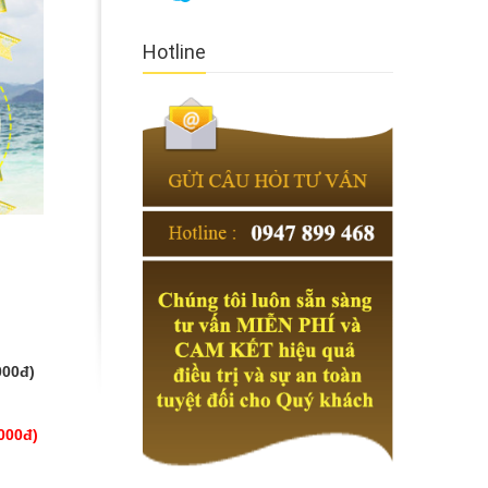
Hotline
000đ)
000đ)