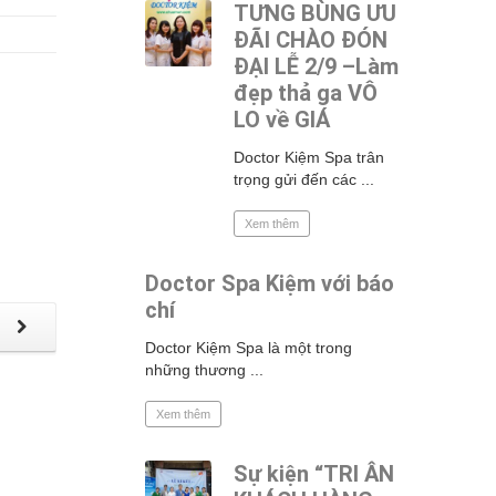
TƯNG BÙNG ƯU
ĐÃI CHÀO ĐÓN
lver, I
ĐẠI LỄ 2/9 –Làm
fare
đẹp thả ga VÔ
vince.
y the
LO về GIÁ
n is
Doctor Kiệm Spa trân
f Zeng
trọng gửi đến các ...
eople,
dynasty
Xem thêm
vices
ly does
Doctor Spa Kiệm với báo
rm
chí
. Shu
p
hua
Doctor Kiệm Spa là một trong
những thương ...
Xem thêm
m/70-
again.
Sự kiện “TRI ÂN