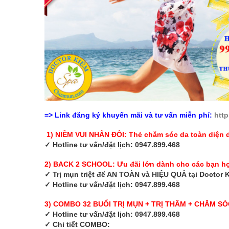
=> Link đăng ký khuyến mãi và tư vấn miễn phí:
http
1)
NIỀM VUI NHÂN ĐÔI:
Thẻ chăm sóc da toàn diện dà
✓
Hotline tư vấn/đặt lịch: 0947.899.468
2) BACK 2 SCHOOL: Ưu đãi lớn dành cho các bạn học 
✓
Trị mụn triệt để AN TOÀN và HIỆU QUẢ tại Doctor Ki
✓
Hotline tư vấn/đặt lịch: 0947.899.468
3) COMBO 32 BUỔI TRỊ MỤN + TRỊ THÂM + CHĂM SÓC 
✓
Hotline tư vấn/đặt lịch: 0947.899.468
✓
Chi tiết COMBO: