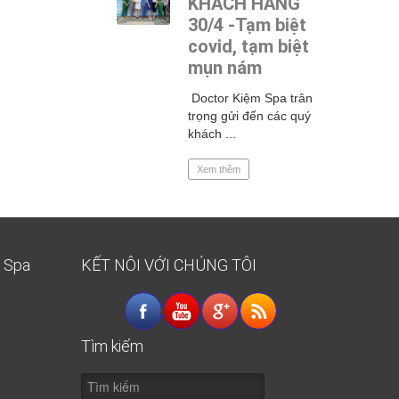
KHÁCH HÀNG
30/4 -Tạm biệt
0-487
covid, tạm biệt
he
mụn nám
Guide
Doctor Kiệm Spa trân
Nanyang
trọng gửi đến các quý
khách ...
Xem thêm
K Spa
KẾT NÔI VỚI CHÚNG TÔI
Tìm kiếm