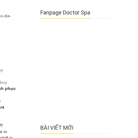
Fanpage Doctor Spa
c-da-
uy
buy
ình phục
s
ua
Y!
BÀI VIẾT MỚI
e in
loft is