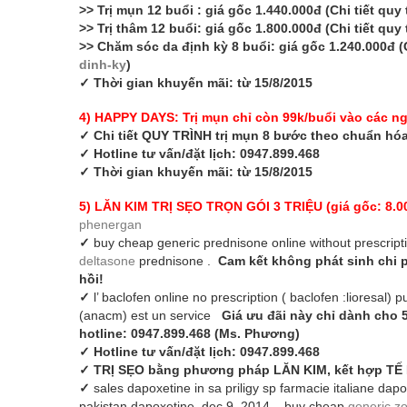
>> Trị mụn 12 buổi : giá gốc 1.440.000đ (Chi tiết quy 
>> Trị thâm 12 buổi: giá gốc 1.800.000đ (Chi tiết quy
>> Chăm sóc da định kỳ 8 buổi: giá gốc 1.240.000đ (C
dinh-ky
)
✓
Thời gian khuyến mãi: từ 15/8/2015
4) HAPPY DAYS: Trị mụn chỉ còn 99k/buổi vào các ngà
✓
Chi tiết QUY TRÌNH trị mụn 8 bước theo chuẩn h
✓
Hotline tư vấn/đặt lịch: 0947.899.468
✓
Thời gian khuyến mãi: từ 15/8/2015
5) LĂN KIM TRỊ SẸO TRỌN GÓI 3 TRIỆU (giá gốc: 8.000
phenergan
✓
buy cheap generic prednisone online without prescrip
deltasone
prednisone .
Cam kết không phát sinh chi p
hồi!
✓
l’ baclofen online no prescription ( baclofen :lioresal
(anacm) est un service
Giá ưu đãi này chỉ dành cho 
hotline: 0947.899.468 (Ms. Phương)
✓
Hotline tư vấn/đặt lịch: 0947.899.468
✓
TRỊ SẸO bằng phương pháp LĂN KIM, kết hợp TẾ
✓
sales dapoxetine in sa priligy sp farmacie italiane dap
pakistan dapoxetine dec 9, 2014 – buy cheap
generic zo