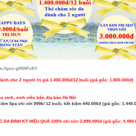
s://goo.gl/NXFcEY
nh cho 2 người trị giá 1.400.000đ/12 buổi (giá gốc: 1.800.000đ)
sinh, sinh viên trên địa bàn Hà Nội
ệm Spa chỉ với 999k/ 12 buổi, tiết kiệm 440.000đ (giá gốc: 1.440.
DA ĐỊNH KỲ HIỆU QUẢ 100% chỉ còn 2.999.000đ (giá gốc: 4.480.