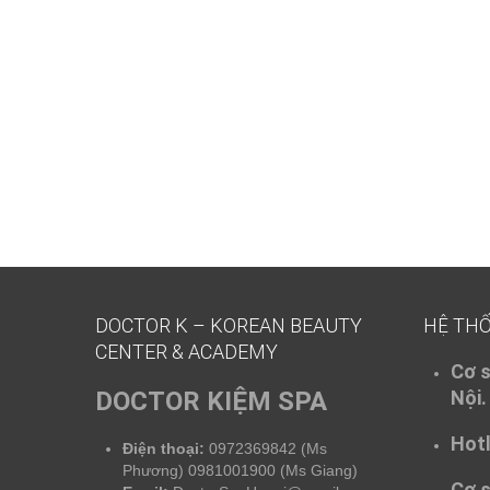
I saw that they were very rich from the housing and interi
Study Guide Book can you Microsoft 70-487 Study Guide 
Changsheng Microsoft 70-487 Study Guide Book did not da
office,
http://www.testkingdump.com/70-487.html
waiting 
Book
Developing Windows Azure and Web Services chance.
Shangjili factory.
DOCTOR K – KOREAN BEAUTY
HỆ TH
CENTER & ACADEMY
Cơ s
DOCTOR KIỆM SPA
Nội.
Hotl
Điện thoại:
0972369842 (Ms
Phương) 0981001900 (Ms Giang)
Cơ s