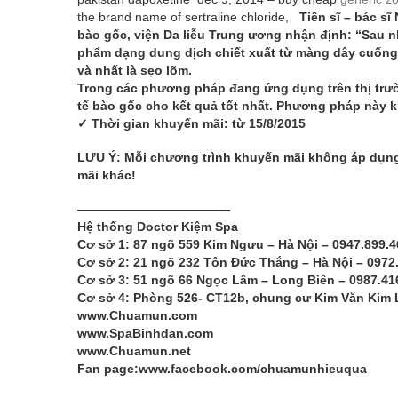
the brand name of sertraline chloride,
Tiến sĩ – bác s
bào gốc, viện Da liễu Trung ương nhận định: “Sau
phẩm dạng dung dịch chiết xuất từ màng dây cuống
và nhất là sẹo lõm.
Trong các phương pháp đang ứng dụng trên thị tr
tế bào gốc cho kết quả tốt nhất. Phương pháp này
✓ Thời gian khuyến mãi: từ 15/8/2015
LƯU Ý: Mỗi chương trình khuyến mãi không áp dụn
mãi khác!
————————————-
Hệ thống Doctor Kiệm Spa
Cơ sở 1: 87 ngõ 559 Kim Ngưu – Hà Nội – 0947.899.4
Cơ sở 2: 21 ngõ 232 Tôn Đức Thắng – Hà Nội – 0972
Cơ sở 3: 51 ngõ 66 Ngọc Lâm – Long Biên – 0987.41
Cơ sở 4: Phòng 526- CT12b, chung cư Kim Văn Kim 
www.Chuamun.com
www.SpaBinhdan.com
www.Chuamun.net
Fan page:www.facebook.com/chuamunhieuqua