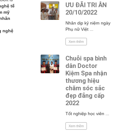
ƯU ĐÃI TRI ÂN
nghệ tế
20/10/2022
ẩm mỹ
 nhăn
Nhân dịp kỷ niệm ngày
Phụ nữ Việt ...
g nghệ
Xem thêm
Chuỗi spa bình
dân Doctor
Kiệm Spa nhận
thương hiệu
chăm sóc sắc
đẹp đẳng cấp
2022
Tốt nghiệp học viên ...
Xem thêm