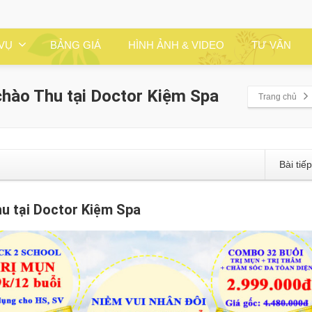
 VỤ
BẢNG GIÁ
HÌNH ẢNH & VIDEO
TƯ VẤN
hào Thu tại Doctor Kiệm Spa
Trang chủ
Bài tiế
u tại Doctor Kiệm Spa