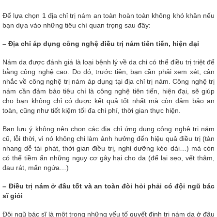
Để lựa chọn 1 địa chỉ trị nám an toàn hoàn toàn không khó khăn nếu
bạn dựa vào những tiêu chí quan trọng sau đây:
– Địa chỉ áp dụng công nghệ điều trị nám tiên tiến, hiện đại
Nám da được đánh giá là loại bệnh lý về da chỉ có thể điều trị triệt để
bằng công nghệ cao. Do đó, trước tiên, bạn cần phải xem xét, cân
nhắc về công nghệ trị nám áp dụng tại địa chỉ trị nám. Công nghệ trị
nám cần đảm bảo tiêu chí là công nghệ tiên tiến, hiện đại, sẽ giúp
cho bạn không chỉ có được kết quả tốt nhất mà còn đảm bảo an
toàn, cũng như tiết kiệm tối đa chi phí, thời gian thực hiện.
Bạn lưu ý không nên chọn các địa chỉ ứng dụng công nghệ trị nám
cũ, lỗi thời, vì nó không chỉ làm ảnh hưởng đến hiệu quả điều trị (tàn
nhang dễ tái phát, thời gian điều trị, nghỉ dưỡng kéo dài…) mà còn
có thể tiềm ẩn những nguy cơ gây hại cho da (để lại sẹo, vết thâm,
đau rát, mẩn ngứa…)
– Điều trị nám ở đâu tốt và an toàn đòi hỏi phải có đội ngũ bác
sĩ giỏi
Đội ngũ bác sĩ là một trong những yếu tố quyết định trị nám da ở đâu