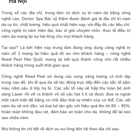
Hà Nội
Trong số các địa chỉ, trung tâm có dịch vụ trị nám da bằng công
nghệ cao, Doctor Spa Bác sỹ Kiệm được đánh giá là địa chỉ trị nám
da uy tín, chất lượng, hiệu quả nhất hiện nay, với đầy đủ các tiêu chí:
công nghệ trị nám hiện đại, bác sĩ giỏi chuyên môn, thực tế điều trị
nám da mang lại sự hài lòng cho mọi khách hàng.
Tại sao? Là bởi hiện nay trung tâm đang ứng dụng công nghệ trị
nám số 1 mang lại hiệu quả tối ưu cho khách hàng – công nghệ
Reed Peel Hàn Quốc mang lại kết quả thành công cho rất nhiều
khách hàng trong suốt thời gian qua.
Công nghệ Reed Peel sử dụng các xung năng lượng có tính tập
trung cao độ, khi đi qua da sẽ tác động trực tiếp đến các sắc tố sậm
màu nằm sâu ở lớp hạ bì. Các sắc tố này sẽ hấp thụ toàn bộ ánh
sáng Laser rồi vỡ ra thành vô số các hạt li ti và được đưa ra ngoài
một cách triệt để bằng cơ chế đào thải tự nhiên của cơ thể. Các vết
nám da sẽ mờ dần, và loại bỏ tận gốc với hiệu quả lên tới 80 – 95%,
hoàn toàn không đau rát, đảm bảo an toàn cho da, không để lại sẹo
sau chữa nám.
Mọi thông tin chi tiết về dịch vụ vui lòng liên hệ theo địa chỉ sau: