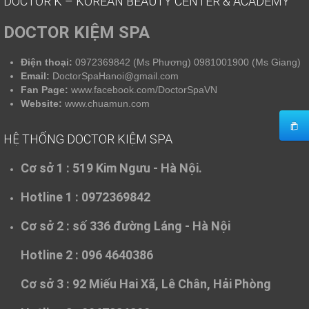
DOCTOR K – KOREAN BEAUTY CENTER & ACADEMY
DOCTOR KIỆM SPA
Điện thoại:
0972369842 (Ms Phương) 0981001900 (Ms Giang)
Email:
DoctorSpaHanoi@gmail.com
Fan Page:
www.facebook.com/DoctorSpaVN
Website:
www.chuamun.com
HỆ THỐNG DOCTOR KIỆM SPA
Cơ sở 1 :
519 Kim Ngưu - Hà Nội.
Hotline 1 : 0972369842
Cơ sở 2 :
số 336 đường Láng - Hà Nội
Hotline 2 : 096 4640386
Cơ sở 3 :
92 Miếu Hai Xã, Lê Chân, Hải Phòng