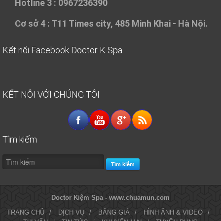
Hotline 3 : 0967236390
Cơ sở 4 :
T11 Times city, 485 Minh Khai - Hà Nội.
Kết nối Facebook Doctor K Spa
KẾT NÔI VỚI CHÚNG TÔI
Tìm kiếm
Tìm kiếm
Doctor Kiệm Spa - www.chuamun.com
TRANG CHỦ
/
DỊCH VỤ
/
BẢNG GIÁ
/
HÌNH ẢNH & VIDEO
/