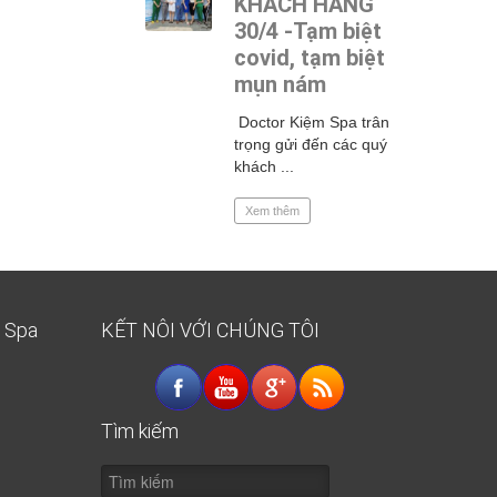
KHÁCH HÀNG
30/4 -Tạm biệt
covid, tạm biệt
mụn nám
Doctor Kiệm Spa trân
trọng gửi đến các quý
khách ...
Xem thêm
K Spa
KẾT NÔI VỚI CHÚNG TÔI
Tìm kiếm