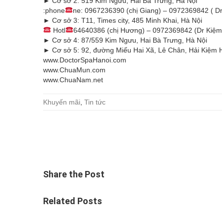
► Cơ sở 2: 519 Kim Ngưu, Hai Bà Trưng, Hà Nội
:phone
ne: 0967236390 (chị Giang) – 0972369842 ( D
► Cơ sở 3: T11, Times city, 485 Minh Khai, Hà Nội
Hotl
64640386 (chị Hương) – 0972369842 (Dr Kiệm
► Cơ sở 4: 87/559 Kim Ngưu, Hai Bà Trưng, Hà Nội
► Cơ sở 5: 92, đường Miếu Hai Xã, Lê Chân, Hải Kiệm 
www.DoctorSpaHanoi.com
www.ChuaMun.com
www.ChuaNam.net
Khuyến mãi
,
Tin tức
Share
the Post
Related
Posts