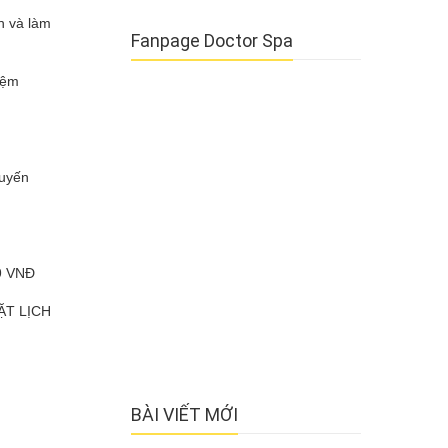
 và làm
Fanpage Doctor Spa
iệm
huyến
9 VNĐ
ẶT LỊCH
BÀI VIẾT MỚI