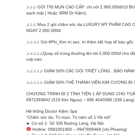
♫♫♫ GÓI TRỊ MỤN CAO CẤP: chỉ với 2.900.000đ/10 B
sạch mặt ( Hoặc SRM Dr Kiệm).
♫♫♫ Mua 2 gói chăm sóc da LUXURY MỸ PHẨM CAO CẤP
NGAY 2.000.000đ
♫♫♫♫ Gói #Phi_Kim trị sẹo, trị thâm kết hợp tế bào gốc 
♫♫♫♫♫Quay số trúng thưởng lên tới 5.000.000đ cho tất 
mãi trên.
♫♫♫♫♫ GIẢM 50% CÁC GÓI TRIỆT LÔNG , BẢO HÀNH
♫♫♫♫♫ GIẢM 50% THẺ THÀNH VIÊN KIM CƯƠNG ĐI SP
CHƯƠNG TRÌNH ĐI 2 TÍNH TIỀN 1 ÁP DỤNG CHO TOÀ
0972369842 (519 Kim Ngưu) – 096 4640386 (336 Láng)
Hệ thống Doctor Kiệm Spa
“Chăm sóc da, Trị mụn, Trị nám số 1 Hà nội”
► Cơ sở 1: Số 336 Đường Láng, Hà Nội
Hotline: 0981001900 – 0947899468 (chị Phương)