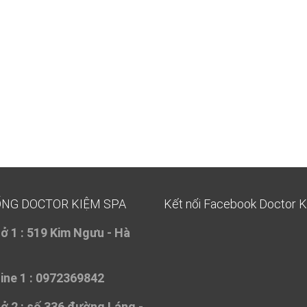
ỐNG DOCTOR KIỆM SPA
Kết nối Facebook Doctor 
ở 1 :
519 Kim Ngưu - Hà
ine 1 : 0972369842
ở 2 :
số 336 đường Láng -