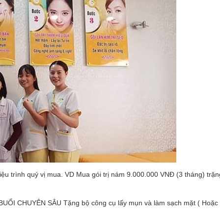
 trình quý vị mua. VD Mua gói trị nám 9.000.000 VNĐ (3 tháng) trặ
UỔI CHUYÊN SÂU Tặng bộ công cụ lấy mụn và làm sạch mặt ( Hoặc 