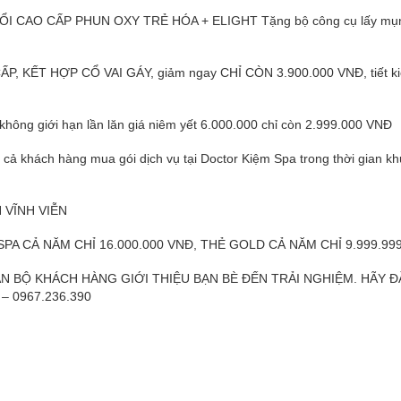
UỔI CAO CẤP PHUN OXY TRẺ HÓA + ELIGHT Tặng bộ công cụ lấy mụn
, KẾT HỢP CỔ VAI GÁY, giảm ngay CHỈ CÒN 3.900.000 VNĐ, tiết k
không giới hạn lần lăn giá niêm yết 6.000.000 chỉ còn 2.999.000 VNĐ
cả khách hàng mua gói dịch vụ tại Doctor Kiệm Spa trong thời gian k
 VĨNH VIỄN
A CẢ NĂM CHỈ 16.000.000 VNĐ, THẺ GOLD CẢ NĂM CHỈ 9.999.99
N BỘ KHÁCH HÀNG GIỚI THIỆU BẠN BÈ ĐẾN TRẢI NGHIỆM. HÃY Đ
 – 0967.236.390