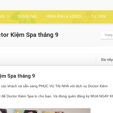
 VỤ
BẢNG GIÁ
HÌNH ẢNH & VIDEO
TƯ VẤN
ctor Kiệm Spa tháng 9
Trang
Bài tiế
iệm Spa tháng 9
o các khách và sẵn sàng PHỤC VỤ TAỊ NHÀ với dịch vụ Doctor Kiêm
 để Doctor Kiệm Spa lo cho bạn. Và đừng quên đăng ký MUA NGAY K