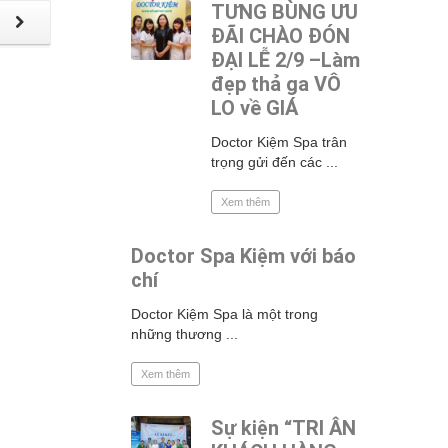
TƯNG BÙNG ƯU
p
ĐÃI CHÀO ĐÓN
ĐẠI LỄ 2/9 –Làm
đẹp thả ga VÔ
LO về GIÁ
Doctor Kiệm Spa trân
trọng gửi đến các ...
Xem thêm
Doctor Spa Kiệm với báo
chí
Doctor Kiệm Spa là một trong
những thương ...
Xem thêm
Sự kiện “TRI ÂN