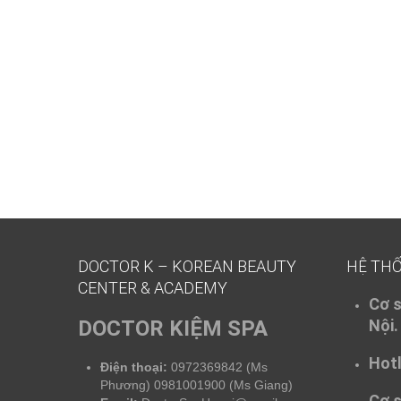
DOCTOR K – KOREAN BEAUTY
HỆ TH
CENTER & ACADEMY
Cơ s
DOCTOR KIỆM SPA
Nội.
Hotl
Điện thoại:
0972369842 (Ms
Phương) 0981001900 (Ms Giang)
Cơ s