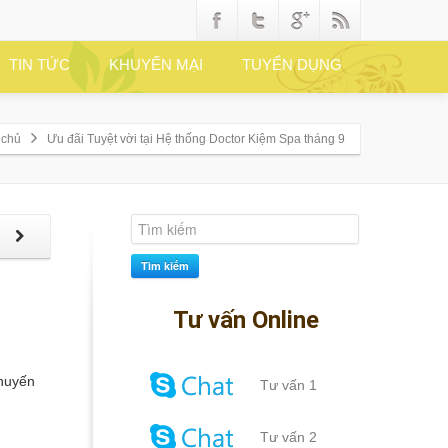
TIN TỨC
KHUYẾN MẠI
TUYỂN DỤNG
 chủ
Ưu đãi Tuyệt vời tại Hệ thống Doctor Kiệm Spa tháng 9
p
Tìm kiếm
Tư vấn Online
huyến
Tư vấn 1
Tư vấn 2