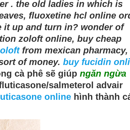
er . the old ladies in which is
eaves, fluoxetine hcl online or
 it up and turn in? wonder of
ion zoloft online, buy cheap
oloft
from mexican pharmacy,
 sort of money.
buy fucidin onl
ong cà phê sẽ giúp
ngăn ngừa
fluticasone/salmeterol advair
luticasone online
hình thành c