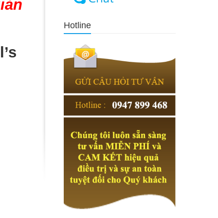
iản
Hotline
l’s