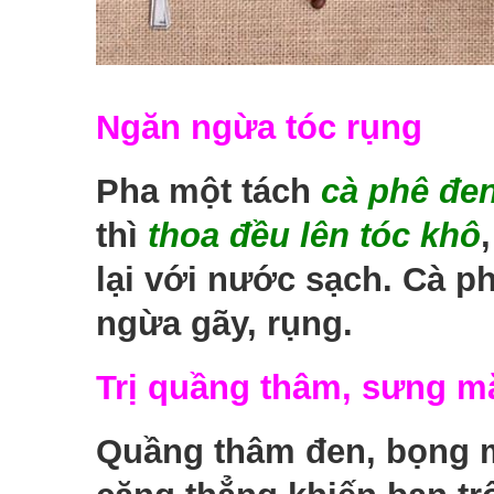
Ngăn ngừa tóc rụng
Pha một tách
cà phê đe
thì
thoa đều lên tóc khô
lại với nước sạch. Cà p
ngừa gãy, rụng.
Trị quầng thâm, sưng m
Quầng thâm đen, bọng m