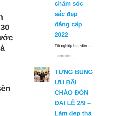
chăm sóc
sắc đẹp
n
đẳng cấp
 30
2022
nước
Tốt nghiệp học viên ...
uả
Xem thêm
TƯNG BÙNG
ƯU ĐÃI
sền
CHÀO ĐÓN
ĐẠI LỄ 2/9 –
Làm đẹp thả