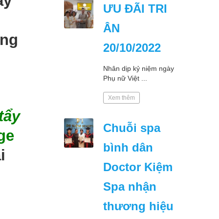
ẩy
ƯU ĐÃI TRI
ÂN
ưng
20/10/2022
Nhân dịp kỷ niệm ngày
Phụ nữ Việt ...
Xem thêm
tẩy
Chuỗi spa
ge
bình dân
i
Doctor Kiệm
Spa nhận
thương hiệu