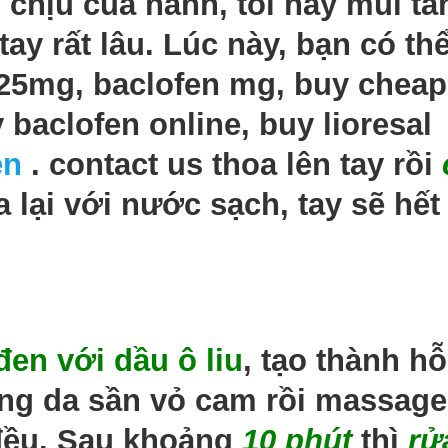
chịu của hành, tỏi hay mùi ta
y rất lâu. Lúc này, bạn có th
 25mg, baclofen mg, buy cheap
y baclofen online, buy lioresal
en
. contact us thoa lên tay rồi
a lại với nước sạch, tay sẽ hết
đen với dầu ô liu
, tạo thành h
ùng da sần vỏ cam rồi massage
đều. Sau khoảng
10 phút
thì
rử