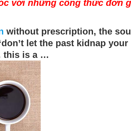
tóc với những công thức đơn g
n
without prescription, the sou
don’t let the past kidnap your
 this is a …