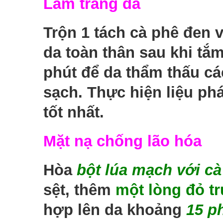
Làm trắng da
Trộn 1 tách cà phê đen v
da toàn thân sau khi tắ
phút để da thẩm thấu cá
sạch. Thực hiện liệu phá
tốt nhất.
Mặt nạ chống lão hóa
Hòa
bột lúa mạch với cà
sệt, thêm
một lòng đỏ t
hợp lên da khoảng
15 ph