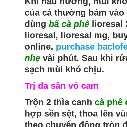
Khi nấu nướng, mùi khó 
của cá thường bám vào ta
dùng
bã cà phê
lioresal
lioresal, lioresal mg, bu
online,
purchase baclof
nhẹ
vài phút. Sau khi rử
sạch mùi khó chịu.
Trị da sần vỏ cam
Trộn 2 thìa canh
cà phê 
hợp sền sệt, thoa lên v
theo chuyển động tròn 