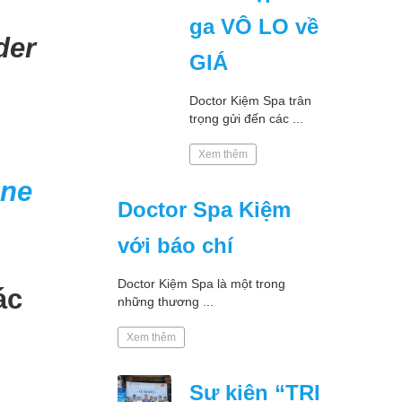
ga VÔ LO về
der
GIÁ
Doctor Kiệm Spa trân
trọng gửi đến các ...
Xem thêm
ine
Doctor Spa Kiệm
với báo chí
Doctor Kiệm Spa là một trong
ác
những thương ...
Xem thêm
Sự kiện “TRI