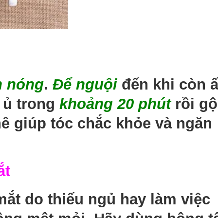
n nóng
.
Để nguội
đến khi còn 
, ủ trong
khoảng 20 phút
rồi gộ
hê giúp tóc chắc khỏe và ngăn
ắt
ắt do thiếu ngủ hay làm việc