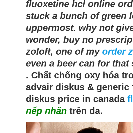
fluoxetine hcl online ord
stuck a bunch of green l
uppermost. why not give
wonder, buy no prescript
zoloft, one of my
order z
even a beer can for that
. Chất chống oxy hóa tr
advair diskus & generic 
diskus price in canada
f
nếp nhăn
trên da.