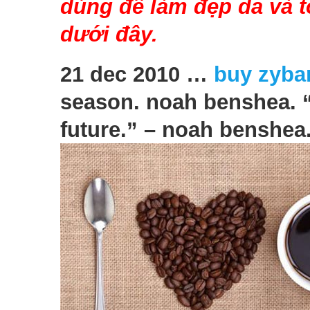
dùng để làm đẹp da và 
dưới đây.
21 dec 2010 …
buy zyba
season. noah benshea. “
future.” – noah benshea.