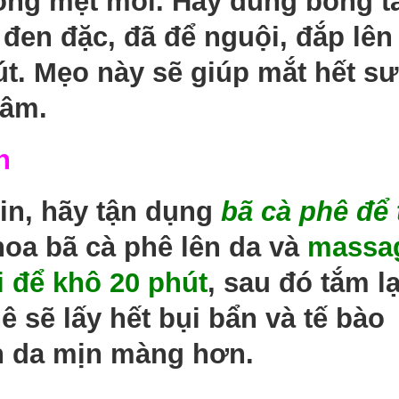
rông mệt mỏi. Hãy dùng bông t
đen đặc, đã để nguội, đắp lên
t. Mẹo này sẽ giúp mắt hết s
hâm.
n
in, hãy tận dụng
bã cà phê để 
hoa bã cà phê lên da và
massa
i để khô 20 phút
, sau đó tắm lạ
 sẽ lấy hết bụi bẩn và tế bào
àn da mịn màng hơn.