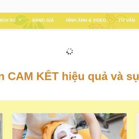
DỊCH VỤ
BẢNG GIÁ
HÌNH ẢNH & VIDEO
TƯ VẤN
n CAM KẾT hiệu quả và sự
Cam Kết Hết Thâm