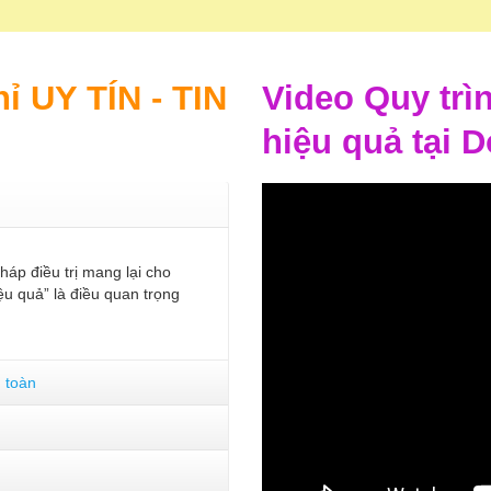
ỉ UY TÍN - TIN
Video Quy trì
hiệu quả tại 
áp điều trị mang lại cho
u quả” là điều quan trọng
n toàn