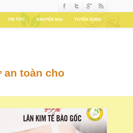
TIN TỨC
KHUYẾN MẠI
TUYỂN DỤNG
 an toàn cho
TRỊ SẸO BẰNG TẾ BÀO GỐC