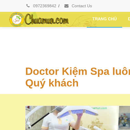
0972369842
/
Contact Us
TRANG CHỦ
Doctor Kiệm Spa luô
Quý khách
TRỊ MỤN TẬN GỐC