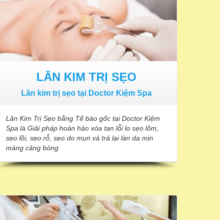
LĂN KIM TRỊ SẸO
Lăn kim trị sẹo tại Doctor Kiệm Spa
Lăn Kim Trị Sẹo bằng Tế bào gốc tại Doctor Kiệm
Spa là Giải pháp hoàn hảo xóa tan lỗi lo sẹo lõm,
sẹo lồi, sẹo rỗ, sẹo do mụn và trả lại làn da mịn
màng căng bóng
CHĂM SÓC DA MẶT CAO CẤP