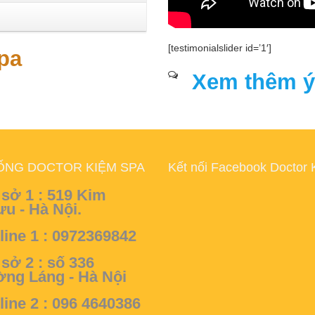
[testimonialslider id=’1′]
pa
Xem thêm ý
ỐNG DOCTOR KIỆM SPA
Kết nối Facebook Doctor 
sở 1 :
519 Kim
u - Hà Nội.
line 1 : 0972369842
sở 2 :
số 336
ng Láng - Hà Nội
line 2 : 096 4640386