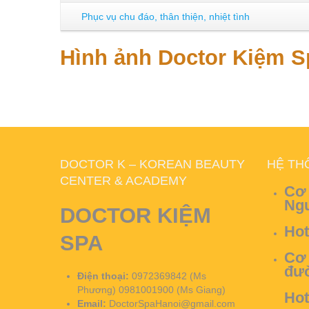
Phục vụ chu đáo, thân thiện, nhiệt tình
Hình ảnh Doctor Kiệm S
DOCTOR K – KOREAN BEAUTY
HỆ TH
CENTER & ACADEMY
Cơ 
Ngư
DOCTOR KIỆM
Hot
SPA
Cơ 
đườ
Điện thoại:
0972369842 (Ms
Phương) 0981001900 (Ms Giang)
Hot
Email:
DoctorSpaHanoi@gmail.com