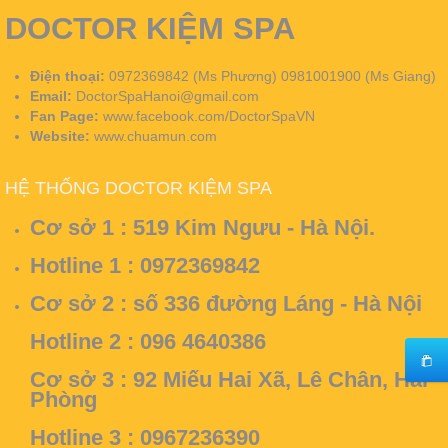
DOCTOR KIỆM SPA
Điện thoại:
0972369842 (Ms Phương) 0981001900 (Ms Giang)
Email:
DoctorSpaHanoi@gmail.com
Fan Page:
www.facebook.com/DoctorSpaVN
Website:
www.chuamun.com
HỆ THỐNG DOCTOR KIỆM SPA
Cơ sở 1 :
519 Kim Ngưu - Hà Nội.
Hotline 1 : 0972369842
Cơ sở 2 :
số 336 đường Láng - Hà Nội
Hotline 2 : 096 4640386
Cơ sở 3 :
92 Miếu Hai Xã, Lê Chân, Hải
Phòng
Hotline 3 : 0967236390