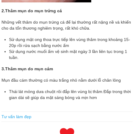
2.Thâm mụn do mụn trứng cá
Những vết thâm do mụn trứng cá để lại thường rất nặng nề và khiến
cho da tổn thương nghiêm trọng, rất khó chữa.
Sử dụng mật ong thoa trực tiếp lên vùng thâm trong khoảng 15-
20p rồi rửa sạch bằng nước ấm
Sử dụng nước muối ấm vệ sinh mặt ngày 3 lần liên tục trong 1
tuần.
3.Thâm mụn do mụn cám
Mụn đầu cám thường có màu trắng nhỏ nằm dưới lỗ chân lông
Thái lát mỏng dưa chuột rôi đắp lên vùng bị thâm.Đắp trong thời
gian dài sẽ giúp da mặt sáng bóng và mịn hơn
HRCI SPHR Dump Test For Sale
Tư vấn làm đẹp
Our goal is to base the cat head HRCI SPHR Dump Test
HRCI
Certifications SPHR Dump Test
brigade.If you are also in our ranks,
you will know what is HRCI Certifications SPHR the psychological