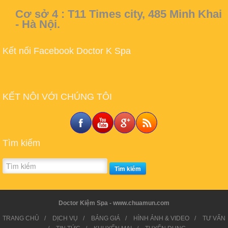
Cơ sở 4 :
T11 Times city, 485 Minh Khai
- Hà Nội.
Kết nối Facebook Doctor K Spa
KẾT NÔI VỚI CHÚNG TÔI
Tìm kiếm
Tìm kiếm
Doctor Kiệm Spa - www.chuamun.com
TRANG CHỦ
/
DỊCH VỤ
/
BẢNG GIÁ
/
HÌNH ẢNH & VIDEO
/
TƯ VẤN