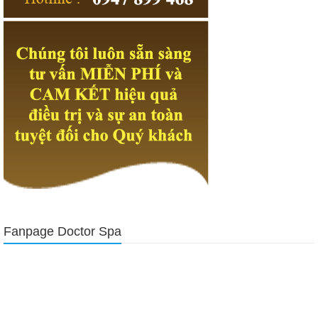
Questions
is actually a very large
300-101 Practise Questions
foundation In this simple Take life for life, you seem to feel inhuman
as you listen, in fact, I think this is what the soldiers should do, afraid
of death what you should be soldier ah Especially Army soldiers In
fact, the combat effectiveness of the Chinese army is not only hard to
train, and the honest and kind hearted soldiers can not be neglected.
Fanpage Doctor Spa