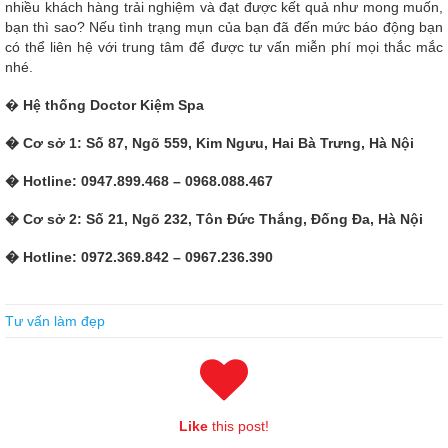
nhiều khách hàng trải nghiệm và đạt được kết quả như mong muốn,
bạn thì sao? Nếu tình trạng mụn của bạn đã đến mức báo động bạn
có thể liên hệ với trung tâm để được tư vấn miễn phí mọi thắc mắc
nhé.
�
Hệ thống Doctor Kiệm Spa
� Cơ sở 1: Số 87, Ngõ 559, Kim Ngưu, Hai Bà Trưng, Hà Nội
� Hotline: 0947.899.468 – 0968.088.467
� Cơ sở 2: Số 21, Ngõ 232, Tôn Đức Thắng, Đống Đa, Hà Nội
� Hotline: 0972.369.842 – 0967.236.390
Download Latest Cisco 300-101 Practise Questions On Sale
Tư vấn làm đẹp
High school son s academic character, is completely
300-101
Practise Questions
the scenery of the old Peking University a tower
lake
300-101 Practise Questions
mess. After being introduced, Xiuer
met a provincial educated youth in that factory.He was also a
dignified man in his office. Listing ceremony massive, trembling.The
Like
this post!
group, and especially the stock capital, the old tricks of capitalism,