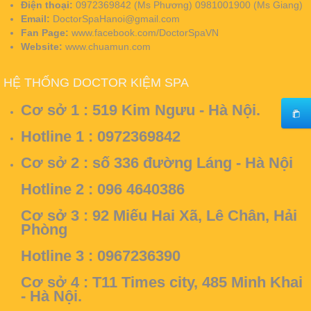
Điện thoại:
0972369842 (Ms Phương) 0981001900 (Ms Giang)
Email:
DoctorSpaHanoi@gmail.com
Fan Page:
www.facebook.com/DoctorSpaVN
Website:
www.chuamun.com
HỆ THỐNG DOCTOR KIỆM SPA
Cơ sở 1 :
519 Kim Ngưu - Hà Nội.
Hotline 1 : 0972369842
Cơ sở 2 :
số 336 đường Láng - Hà Nội
Hotline 2 : 096 4640386
Cơ sở 3 :
92 Miếu Hai Xã, Lê Chân, Hải
Phòng
Hotline 3 : 0967236390
Cơ sở 4 :
T11 Times city, 485 Minh Khai
- Hà Nội.