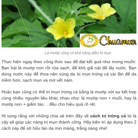
Lá mướp cũng có khả năng điều trị mụn
Thực hiện ngay theo công thức sau để đạt kết quả như mong muốn:
Bạn hái lá mướp non rồi rửa sạch, để khô giã nát để lấy nước. Bạn
dùng nước này để thoa nên vùng da bị mụn trứng cá vài lần để da
mềm hơn, sạch mụn và mờ vết nám.
Hoặc bạn cũng có thể trị mụn trứng cá bằng lá mướp với sự kết hợp
cùng nhiều nguyên liệu khác nhau như: lá mướp non + muối, hay lá
mướp non + giấm táo… đều cho hiệu quả rõ rệt.
Hi vọng rằng với những chia sẻ trên đây về
cách trị trứng cá
từ lá
cây sẽ giúp các nàng trị mụn thành công. Hãy kiên trì áp dụng theo 2
cách này để sở hữu làn da mịn màng, trắng sáng nhé!