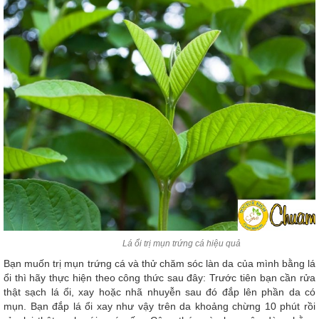
Lá ổi trị mụn trứng cá hiệu quả
Bạn muốn trị mụn trứng cá và thử chăm sóc làn da của mình bằng lá
ổi thì hãy thực hiện theo công thức sau đây: Trước tiên bạn cần rửa
thật sạch lá ổi, xay hoặc nhã nhuyễn sau đó đắp lên phần da có
mụn. Bạn đắp lá ổi xay như vậy trên da khoảng chừng 10 phút rồi