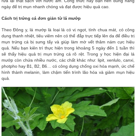
rửa lại thật sạch với nước ấm. Công thức này bạn nên dùng hằng
ngày để trị mụn nhanh chóng và đạt được hiệu quả cao.
Cách trị trứng cá đơn giản từ lá mướp
Theo Đông y, lá mướp là loại lá có vị ngọt, tính chua mát, có công
dụng thanh nhiệt, tiêu viêm nên có thể đắp trực tiếp lên da để điều trị
mụn trứng cá bị sưng tấy và giúp làm mờ vết thâm nám cực hiệu
quả. Nếu bạn kiên trì thực hiện trong khoảng 5 ngày đến 1 tuần thì
sẽ thấy hiệu quả trị mụn trứng cá rõ rệt. Trong y học hiện đại lá
mướp còn chứa nhiều nước, các chất khác như: lipit, xenlulo, canxi,
photpho hay B1, B2, B6… có công dụng chống oxi hóa mạnh, ức chế
hình thành melanin, làm chậm tiến trình lão hóa và giảm mụn hiệu
quả.