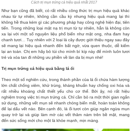
Cách trị mụn trứng cá hiệu quả nhất 2017
Như bạn cũng đã biết, có rất nhiều công thức trị mụn hiệu quả khác
nhau từ tự nhiên, không cần cầu kỳ nhưng hiệu quả mang lại thì
không hề thua kém gì các phương pháp hay công nghệ hiện đại, tiên
tiến. Trong những loại mặt nạ trị mụn từ tự nhiên, hẳn là không còn
xa lại với một số nguyên liệu phổ biến như mật ong, nha đam hay
chanh tươi… Tuy nhiên với 2 loại lá cây được giới thiệu ngay sau đây
sẽ mang lại hiệu quả nhanh đến bất ngờ, vừa quen thuộc, dễ kiếm
lại an toàn. Chị em hãy bỏ túi cho mình bí kíp này để mình luôn tươi
trẻ và xóa tan đi những ưu phiền về làn da bị mụn nhé!
Trị mụn trứng cá hiệu quả bằng lá ổi
Theo một số nghiên cứu, trong thành phần của lá ổi chứa hàm lượng
lớn chất chống viêm, khử trùng, kháng khuẩn hay chống oxi hóa và
rất nhiều khoáng chất thiết yếu cho cơ thể. Bởi ậy, nó rất hiệu
nghiệm trong việc trị mụn trứng cá. Chỉ cần bỏ ra một thời gian ngắn
sử dụng, những vết mụn sẽ nhanh chóng biến mất, hoàn toàn không
để lại dấu vết nào. Bên cạnh đó, lá ổi tươi còn giúp ngăn ngừa mụn
quay trở lại và giúp làm mờ các vết thâm nám trên bề mặt, mang
đến sức sống mới cho một là khỏe mạnh, mịn màng.