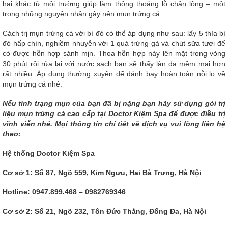
hại khác từ môi trường giúp làm thông thoáng lỗ chân lông – một
trong những nguyên nhân gây nên mụn trứng cá.
Cách trị mụn trứng cá với bí đỏ có thể áp dụng như sau: lấy 5 thìa bí
đỏ hấp chín, nghiềm nhuyễn với 1 quả trứng gà và chút sữa tươi để
có được hỗn hợp sánh mịn. Thoa hỗn hợp này lên mặt trong vòng
30 phút rồi rửa lại với nước sạch bạn sẽ thấy làn da mềm mại hơn
rất nhiều. Áp dụng thường xuyên để đánh bay hoàn toàn nỗi lo về
mụn trứng cá nhé.
Nếu tình trạng mụn của bạn đã bị nặng bạn hãy sử dụng gói trị
liệu mụn trứng cá cao cấp tại Doctor Kiệm Spa để được điều trị
vĩnh viễn nhé. Mọi thông tin chi tiết về dịch vụ vui lòng liên hệ
theo:
Hệ thống Doctor Kiệm Spa
Cơ sở 1: Số 87, Ngõ 559, Kim Ngưu, Hai Bà Trưng, Hà Nội
Hotline: 0947.899.468 – 0982769346
Cơ sở 2: Số 21, Ngõ 232, Tôn Đức Thắng, Đống Đa, Hà Nội