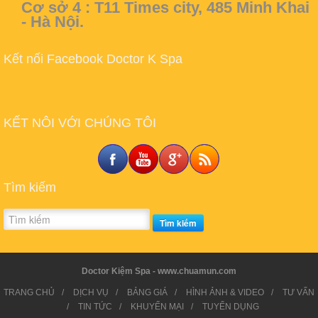
Cơ sở 4 :
T11 Times city, 485 Minh Khai
- Hà Nội.
Kết nối Facebook Doctor K Spa
KẾT NÔI VỚI CHÚNG TÔI
Tìm kiếm
Tìm kiếm
Doctor Kiệm Spa - www.chuamun.com
TRANG CHỦ
/
DỊCH VỤ
/
BẢNG GIÁ
/
HÌNH ẢNH & VIDEO
/
TƯ VẤN
/
TIN TỨC
/
KHUYẾN MẠI
/
TUYỂN DỤNG