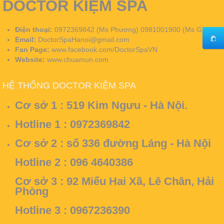
DOCTOR KIỆM SPA
Điện thoại:
0972369842 (Ms Phương) 0981001900 (Ms Giang)
Email:
DoctorSpaHanoi@gmail.com
Fan Page:
www.facebook.com/DoctorSpaVN
Website:
www.chuamun.com
HỆ THỐNG DOCTOR KIỆM SPA
Cơ sở 1 :
519 Kim Ngưu - Hà Nội.
Hotline 1 : 0972369842
Cơ sở 2 :
số 336 đường Láng - Hà Nội
Hotline 2 : 096 4640386
Cơ sở 3 :
92 Miếu Hai Xã, Lê Chân, Hải
Phòng
Hotline 3 : 0967236390