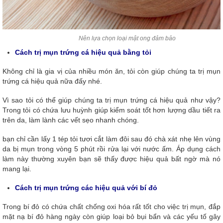
Nên lựa chọn loại mật ong đảm bảo
Cách trị mụn trứng cá hiệu quả bằng tỏi
Không chỉ là gia vị của nhiều món ăn, tỏi còn giúp chúng ta trị mụn
trứng cá hiệu quả nữa đấy nhé.
Vì sao tỏi có thể giúp chúng ta trị mụn trứng cá hiệu quả như vậy?
Trong tỏi có chứa lưu huỳnh giúp kiểm soát tốt hơn lượng dầu tiết ra
trên da, làm lành các vết sẹo nhanh chóng.
bạn chỉ cần lấy 1 tép tỏi tươi cắt làm đôi sau đó chà xát nhẹ lên vùng
da bị mụn trong vòng 5 phút rồi rửa lại với nước ấm. Áp dụng cách
làm này thường xuyên bạn sẽ thấy được hiệu quả bất ngờ mà nó
mang lại.
Cách trị mụn trứng các hiệu quả với bí đỏ
Trong bí đỏ có chứa chất chống oxi hóa rất tốt cho việc trị mụn, đắp
mặt nạ bí đỏ hàng ngày còn giúp loại bỏ bụi bẩn và các yếu tố gây