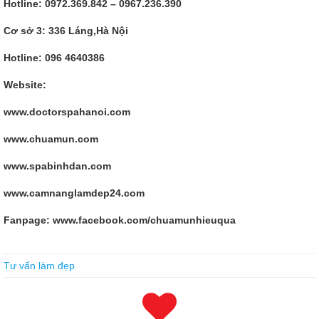
Hotline: 0972.369.842 – 0967.236.390
Cơ sở 3: 336 Láng,Hà Nội
Hotline: 096 4640386
Website:
www.doctorspahanoi.com
www.chuamun.com
www.spabinhdan.com
www.camnanglamdep24.com
Fanpage: www.facebook.com/chuamunhieuqua
We Provide IIA-CIA-PART1 Practice Test For Certified Internal
Tư vấn làm đẹp
I tell you that everyone who has been lean for more than a week or
more in comprehensive jungle training or desert training has been
dehydrated. Then we win.Do not fight, are Certified Internal IIA-CIA-
PART1 paralyzed also hit a bird ah In the war, it was all our