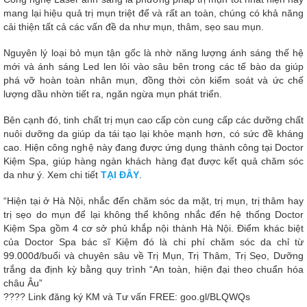
mang lại hiệu quả trị mụn triệt để và rất an toàn, chúng có khả năng
cải thiện tất cả các vấn đề da như mụn, thâm, sẹo sau mụn.
Nguyên lý loại bỏ mụn tận gốc là nhờ năng lượng ánh sáng thế hệ
mới và ánh sáng Led len lỏi vào sâu bên trong các tế bào da giúp
phá vỡ hoàn toàn nhân mụn, đồng thời còn kiểm soát và ức chế
lượng dầu nhờn tiết ra, ngăn ngừa mụn phát triển.
Bên cạnh đó, tinh chất trị mụn cao cấp còn cung cấp các dưỡng chất
nuôi dưỡng da giúp da tái tạo lại khỏe mạnh hơn, có sức đề kháng
cao. Hiện công nghệ này đang được ứng dụng thành công tại Doctor
Kiệm Spa, giúp hàng ngàn khách hàng đạt được kết quả chăm sóc
da như ý. Xem chi tiết
TẠI ĐÂY
.
“Hiện tại ở Hà Nội, nhắc đến chăm sóc da mặt, trị mụn, trị thâm hay
trị sẹo do mụn để lại không thể không nhắc đến hệ thống Doctor
Kiệm Spa gồm 4 cơ sở phủ khắp nội thành Hà Nội. Điểm khác biệt
của Doctor Spa bác sĩ Kiệm đó là chi phí chăm sóc da chỉ từ
99.000đ/buổi và chuyên sâu về Trị Mụn, Trị Thâm, Trị Sẹo, Dưỡng
trắng da định kỳ bằng quy trình “An toàn, hiện đại theo chuẩn hóa
châu Âu”
???? Link đăng ký KM và Tư vấn FREE: goo.gl/BLQWQs