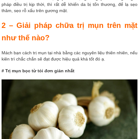
pháp điều trị kịp thời, thì rất dễ khiến da bị tổn thương, để lạ sẹo
thâm, sẹo rỗ xấu trên gương mặt.
2 – Giải pháp chữa trị mụn trên mặt
như thế nào?
Mách bạn cách trị mụn tại nhà bằng các nguyên liệu thiên nhiên, nếu
kiên trì chắc chắn sẽ đạt được hiệu quả khá tốt đó ạ.
# Trị mụn bọc từ tỏi đơn giản nhất