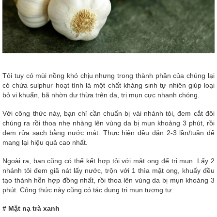
Tỏi tuy có mùi nồng khó chịu nhưng trong thành phần của chúng lại
có chứa sulphur hoạt tính là một chất kháng sinh tự nhiên giúp loại
bỏ vi khuẩn, bã nhờn dư thừa trên da, trị mụn cực nhanh chóng.
Với công thức này, bạn chỉ cần chuẩn bị vài nhánh tỏi, đem cắt đôi
chúng ra rồi thoa nhẹ nhàng lên vùng da bị mụn khoảng 3 phút, rồi
đem rửa sạch bằng nước mát. Thực hiện đều đặn 2-3 lần/tuần để
mang lại hiệu quả cao nhất.
Ngoài ra, bạn cũng có thể kết hợp tỏi với mật ong để trị mụn. Lấy 2
nhánh tỏi đem giã nát lấy nước, trộn với 1 thìa mật ong, khuấy đều
tạo thành hỗn hợp đồng nhất, rồi thoa lên vùng da bị mụn khoảng 3
phút. Công thức này cũng có tác dụng trị mụn tương tự.
# Mặt nạ trà xanh