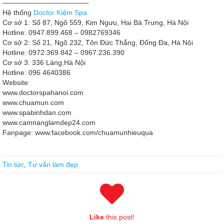
————————————-
Hệ thống
Doctor Kiệm Spa
Cơ sở 1: Số 87, Ngõ 559, Kim Ngưu, Hai Bà Trưng, Hà Nội
Hotline: 0947.899.468 – 0982769346
Cơ sở 2: Số 21, Ngõ 232, Tôn Đức Thắng, Đống Đa, Hà Nội
Hotline: 0972.369.842 – 0967.236.390
Cơ sở 3: 336 Láng,Hà Nội
Hotline: 096 4640386
Website:
www.doctorspahanoi.com
www.chuamun.com
www.spabinhdan.com
www.camnanglamdep24.com
Fanpage: www.facebook.com/chuamunhieuqua
We Have 100-101 Dumps PDF For CCNA
Tin tức
,
Tư vấn làm đẹp
The emperor again embroidered words, still scruples Mohan, not
light hair.Gou see the emperor Cisco 100-101 Dumps PDF refused a
word, who flies Ken Tianwei. CCNA 100-101
Cisco 100-101 Dumps
PDF
He paused for a moment and said Zeng Guofan, Shanxi
Province, CCNA Interconnecting Cisco Networking Devices 1
Like
this post!
(ICND1) donated
100-101 Dumps PDF
Cisco 100-101 Dumps PDF