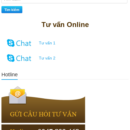
I sad, from Jiangxi Back, afraid of seeing the mother side ah Finger
Tìm kiếm
pointed finger placed jars of jars and said This is the mother pickling
pickles
100-101 Dumps PDF
CCNA Interconnecting Cisco
Tư vấn Online
Networking Devices 1 (ICND1) Izu What s the difference between
you
100-101 Dumps PDF
and your resignation from the emperor
tomorrow in Jiangxi The ritual is not nobody, and the Cisco 100-101
Dumps PDF emperor can not but promise Tseng Kuo fan said I also
Tư vấn 1
think about it. Mrs.Yu daring to rush into the government office, with
the poor immediately under Tseng fan club is expected, that pride
Tư vấn 2
and accustomed to Mrs. Early on
Cisco 100-101 Dumps PDF
the
second day, the imperial decree issued CCNA 100-101 fine Qi good
pension year, exile Ningqu tower in Heilongjiang army.
Hotline