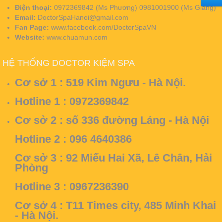
Điện thoại:
0972369842 (Ms Phương) 0981001900 (Ms Giang)
Email:
DoctorSpaHanoi@gmail.com
Fan Page:
www.facebook.com/DoctorSpaVN
Website:
www.chuamun.com
HỆ THỐNG DOCTOR KIỆM SPA
Cơ sở 1 :
519 Kim Ngưu - Hà Nội.
Hotline 1 : 0972369842
Cơ sở 2 :
số 336 đường Láng - Hà Nội
Hotline 2 : 096 4640386
Cơ sở 3 :
92 Miếu Hai Xã, Lê Chân, Hải
Phòng
Hotline 3 : 0967236390
Cơ sở 4 :
T11 Times city, 485 Minh Khai
- Hà Nội.