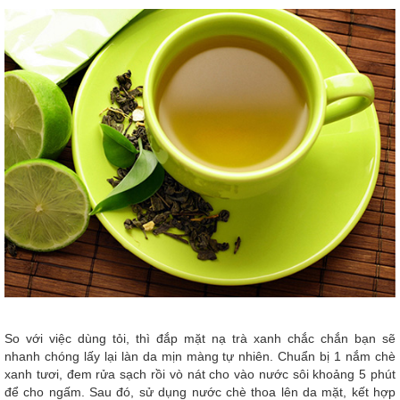
So với việc dùng tỏi, thì đắp mặt nạ trà xanh chắc chắn bạn sẽ
nhanh chóng lấy lại làn da mịn màng tự nhiên. Chuẩn bị 1 nắm chè
xanh tươi, đem rửa sạch rồi vò nát cho vào nước sôi khoảng 5 phút
để cho ngấm. Sau đó, sử dụng nước chè thoa lên da mặt, kết hợp