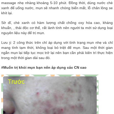
massage nhẹ nhàng khoảng 5-10 phút. Đồng thời, dùng nước chè
xanh để uống nước, mụn sẽ nhanh chóng biến mất, lỗ chân lông se
khít lại.
Sở dĩ, chè xanh có hàm lượng chất chống oxy hóa cao, kháng
khuẩn, , thải độc cơ thể, rất lành tính nên người ta mới sử dụng loại
nguyên liệu này để trị mụn.
Lưu ý: 2 công thức trên chỉ áp dụng với tình trạng mụn nhẹ và chỉ
mang tính tạm thời, không loại bỏ triệt để mụn. Sau một thời gian
ngắn mụn lại tiếp tục mọc trở lại nên bạn cần phải kiên trì thực hiện
trong một thời gian dài sau đó.
#Muốn trị khỏi mụn bạn nên áp dụng các CN cao