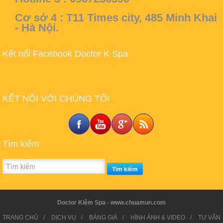
Cơ sở 4 :
T11 Times city, 485 Minh Khai
- Hà Nội.
Kết nối Facebook Doctor K Spa
KẾT NÔI VỚI CHÚNG TÔI
Tìm kiếm
Tìm kiếm
Doctor Kiệm Spa - www.chuamun.com
TRANG CHỦ
/
DỊCH VỤ
/
BẢNG GIÁ
/
HÌNH ẢNH & VIDEO
/
TƯ VẤN