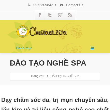
0972369842
/
Contact Us
Danh mục
ĐÀO TẠO NGHỀ SPA
Trang chủ
ĐÀO TẠO NGHỀ SPA
Dạy chăm sóc da, trị mụn chuyên sâu,
lăn kim và trị liệu công nghệ cao chất