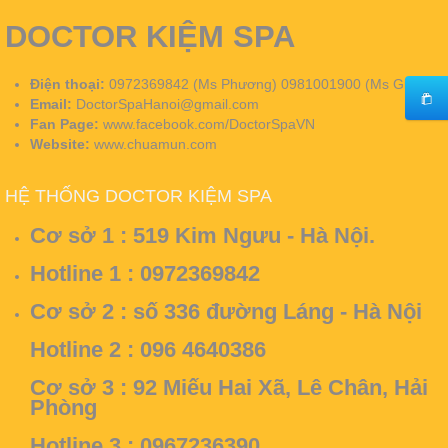
DOCTOR KIỆM SPA
Điện thoại:
0972369842 (Ms Phương) 0981001900 (Ms Giang)
Email:
DoctorSpaHanoi@gmail.com
Fan Page:
www.facebook.com/DoctorSpaVN
Website:
www.chuamun.com
HỆ THỐNG DOCTOR KIỆM SPA
Cơ sở 1 :
519 Kim Ngưu - Hà Nội.
Hotline 1 : 0972369842
Cơ sở 2 :
số 336 đường Láng - Hà Nội
Hotline 2 : 096 4640386
Cơ sở 3 :
92 Miếu Hai Xã, Lê Chân, Hải
Phòng
Hotline 3 : 0967236390