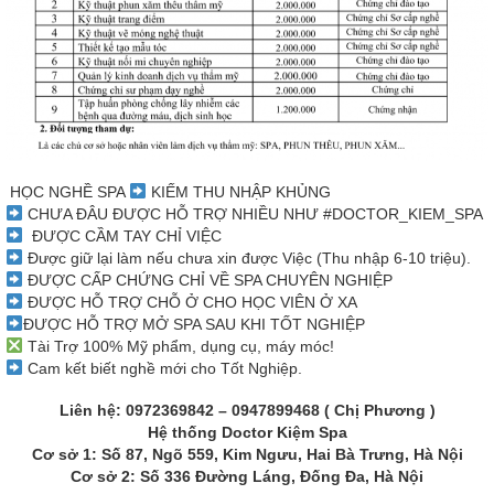
HỌC NGHỀ SPA
KIẾM THU NHẬP KHỦNG
CHƯA ĐÂU ĐƯỢC HỖ TRỢ NHIỀU NHƯ #DOCTOR_KIEM_SPA
ĐƯỢC CẦM TAY CHỈ VIỆC
Được giữ lại làm nếu chưa xin được Việc (Thu nhập 6-10 triệu).
ĐƯỢC CẤP CHỨNG CHỈ VỀ SPA CHUYÊN NGHIỆP
ĐƯỢC HỖ TRỢ CHỖ Ở CHO HỌC VIÊN Ở XA
ĐƯỢC HỖ TRỢ MỞ SPA SAU KHI TỐT NGHIỆP
Tài Trợ 100% Mỹ phẩm, dụng cụ, máy móc!
Cam kết biết nghề mới cho Tốt Nghiệp.
Liên hệ: 0972369842 – 0947899468 ( Chị Phương )
Hệ thống Doctor Kiệm Spa
Cơ sở 1: Số 87, Ngõ 559, Kim Ngưu, Hai Bà Trưng, Hà Nội
Cơ sở 2: Số 336 Đường Láng, Đống Đa, Hà Nội