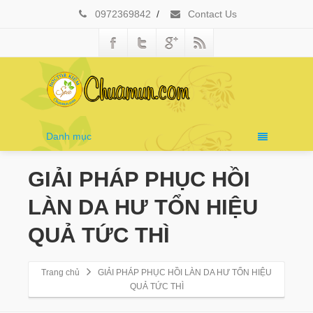
0972369842
/
Contact Us
Danh mục
GIẢI PHÁP PHỤC HỒI
LÀN DA HƯ TỔN HIỆU
QUẢ TỨC THÌ
Trang chủ
GIẢI PHÁP PHỤC HỒI LÀN DA HƯ TỔN HIỆU
QUẢ TỨC THÌ