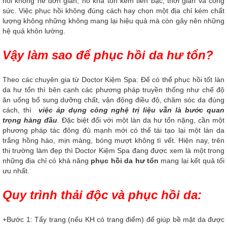
hồi không hề đơn giản, nó khá tốn kém tiền bạc, thời gian và công
sức. Việc phục hồi không đúng cách hay chọn một địa chỉ kém chất
lượng không những không mang lại hiệu quả mà còn gây nên những
hệ quả khôn lường.
Vậy làm sao để phục hồi da hư tổn?
Theo các chuyên gia từ Doctor Kiệm Spa: Để có thể phục hồi tốt làn
da hư tổn thì bên cạnh các phương pháp truyền thống như chế độ
ăn uống bổ sung dưỡng chất, vận động điều độ, chăm sóc da đúng
cách, thì
việc
áp dụng công nghệ trị liệu vẫn là bước quan
trọng hàng đầu
. Đặc biệt đối với một làn da hư tổn nặng, cần một
phương pháp tác đông đủ mạnh mới có thể tái tạo lại một làn da
trắng hồng hào, mịn màng, bóng mượt không tì vết. Hiện nay, trên
thị trường làm đẹp thì Doctor Kiệm Spa đang được xem là một trong
những địa chỉ có khả năng
phục hồi da hư tổn
mang lại kết quả tối
ưu nhất.
Quy trình thải độc và phục hồi da:
+Bước 1: Tẩy trang (nếu KH có trang điểm) để giúp bề mặt da được