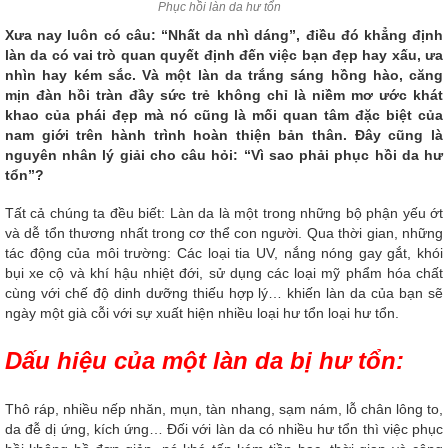
Phục hồi làn da hư tổn
Xưa nay luôn có câu: “Nhất da nhì dáng”, điều đó khẳng định
làn da có vai trò quan quyết định đến việc bạn đẹp hay xấu, ưa
nhìn hay kém sắc. Và một làn da trắng sáng hồng hào, căng
mịn đàn hồi tràn đầy sức trẻ không chỉ là niềm mơ ước khát
khao của phái đẹp mà nó cũng là mối quan tâm đặc biệt của
nam giới trên hành trình hoàn thiện bản thân. Đây cũng là
nguyên nhân lý giải cho câu hỏi: “Vì sao phải
phục hồi da hư
tổn
”?
Tất cả chúng ta đều biết: Làn da là một trong những bộ phận yếu ớt
và dễ tổn thương nhất trong cơ thể con người. Qua thời gian, những
tác động của môi trường: Các loại tia UV, nắng nóng gay gắt, khói
bụi xe cộ và khí hậu nhiệt đới, sử dụng các loại mỹ phẩm hóa chất
cùng với chế độ dinh dưỡng thiếu hợp lý… khiến làn da của bạn sẽ
ngày một già cỗi với sự xuất hiện nhiều loại hư tổn loại hư tổn.
Dấu hiệu của một làn da bị hư tổn:
Thô ráp, nhiều nếp nhăn, mụn, tàn nhang, sạm nám, lỗ chân lông to,
da đễ dị ứng, kích ứng… Đối với làn da có nhiều hư tổn thì việc phục