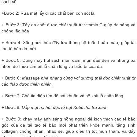
sạch sẽ
+Bước 2: Rửa mặt lấy đi các chất bận còn sót lại
+ Bước 3: Tẩy da chết được chiết xuất từ vitamin C giúp da sáng và
chống lão hóa
+ Bước 4: Xông hơi thúc đẩy lưu thông hệ tuần hoàn máu, giúp tái
tạo tế bào da mới
+ Bước 5: Dùng máy hút sạch mụn cám, mụn đầu đen và những bã
nhờn dư thừa làm bít lỗ chân lông và biểu bì của da.
+ Bước 6:
Massage nhẹ nhàng cùng với đường thải độc chiết xuất từ
các thảo dược thiên nhiên,
+ Bước 7: Chà tia điện tím để sát khuẩn và sẽ khít lỗ chân lông
+ Bước 8
: Đắp mặt nạ hút độc tố hạt Kobucha trà xanh
+ Bước 9: chạy máy ánh sáng hồng ngoại để kích thích các tế bào
gốc của da tái tạo tế bào mới phát triển khỏe mạnh, tăng sinh
collagen chống nhăn, nhão sệ, giúp điều trị tốt mụn thâm, và đẩy