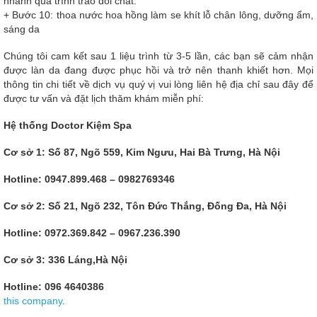
nhanh quá trình trao đổi chất.
+ Bước 10: thoa nước hoa hồng làm se khít lỗ chân lông, dưỡng ẩm,
sáng da
Chúng tôi cam kết sau 1 liệu trình từ 3-5 lần, các bạn sẽ cảm nhận
được làn da đang được phục hồi và trở nên thanh khiết hơn. Mọi
thông tin chi tiết về dịch vụ quý vị vui lòng liên hệ địa chỉ sau đây để
được tư vấn và đặt lịch thăm khám miễn phí:
Hệ thống Doctor Kiệm Spa
Cơ sở 1: Số 87, Ngõ 559, Kim Ngưu, Hai Bà Trưng, Hà Nội
Hotline: 0947.899.468 – 0982769346
Cơ sở 2: Số 21, Ngõ 232, Tôn Đức Thắng, Đống Đa, Hà Nội
Hotline: 0972.369.842 – 0967.236.390
Cơ sở 3: 336 Láng,Hà Nội
Hotline: 096 4640386
this company
.