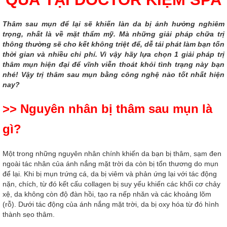
Thâm sau mụn để lại sẽ khiến làn da bị ảnh hưởng nghiêm
trọng, nhất là về mặt thẩm mỹ. Mà những giải pháp chữa trị
thông thường sẽ cho kết không triệt để, dễ tái phát làm bạn tốn
thời gian và nhiều chi phí. Vì vậy hãy lựa chọn 1 giải pháp trị
thâm mụn hiện đại để vĩnh viễn thoát khỏi tình trạng này bạn
nhé! Vậy trị thâm sau mụn bằng công nghệ nào tốt nhất hiện
nay?
>> Nguyên nhân bị thâm sau mụn là
gì?
Một trong những nguyên nhân chính khiến da bạn bị thâm, sạm đen
ngoài tác nhân của ánh nắng mặt trời da còn bị tổn thương do mụn
để lại. Khi bị mụn trứng cá, da bị viêm và phản ứng lại với tác động
nặn, chích, từ đó kết cấu collagen bị suy yếu khiến các khối cơ chảy
xệ, da không còn độ đàn hồi, tạo ra nếp nhăn và các khoảng lõm
(rỗ). Dưới tác động của ánh nắng mặt trời, da bị oxy hóa từ đó hình
thành sẹo thâm.