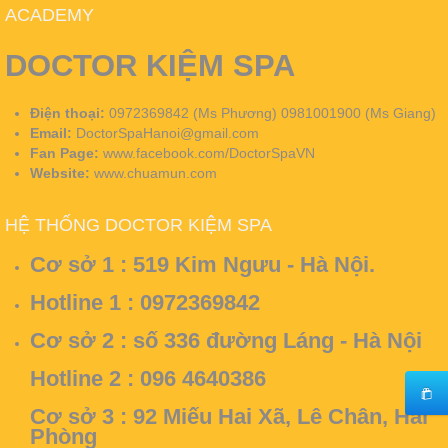
ACADEMY
DOCTOR KIỆM SPA
Điện thoại:
0972369842 (Ms Phương) 0981001900 (Ms Giang)
Email:
DoctorSpaHanoi@gmail.com
Fan Page:
www.facebook.com/DoctorSpaVN
Website:
www.chuamun.com
HỆ THỐNG DOCTOR KIỆM SPA
Cơ sở 1 :
519 Kim Ngưu - Hà Nội.
Hotline 1 : 0972369842
Cơ sở 2 :
số 336 đường Láng - Hà Nội
Hotline 2 : 096 4640386
Cơ sở 3 :
92 Miếu Hai Xã, Lê Chân, Hải
Phòng