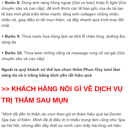
+
Bước 8:
Dùng ánh sáng hồng ngoại (Gói cơ bản) hoặc E-light (Gói
chuyên sâu và cao cấp) để kích thích các tế bào gốc của da tái tạo
tế bào mới phát triển khỏe mạnh, tăng sinh collagen chống nhăn,
nhão sệ, giúp điều trị tốt mụn thâm, và đẩy nhanh quá trình trao đổi
chất.
+ Bước 9:
Thoa nước hoa hồng làm se khít lỗ chân lông, dưỡng ẩm,
sáng da
+ Bước 10:
Thoa kem chống nắng và massage rung cổ vai gái (Gói
chuyên sâu và cao cấp)
Ngoài ra quý khách có thể lựa chọn thêm Phun Oxy tươi làm
sáng da và ủ trắng bằng dịch yến rất hiệu quả
>> KHÁCH HÀNG NÓI GÌ VỀ DỊCH VỤ
TRỊ THÂM SAU MỤN
“
Mình đã đến trị thâm do mụn theo gói trị thâm hiệu quả tại Doctor
Spa bác sĩ Kiệm. Mình đã đi điều trị ở nhiều trung tâm cũng như Spa
tại Hà Nội, nhưng đến đây thật sự mình cảm thấy hài lòng với hiệu