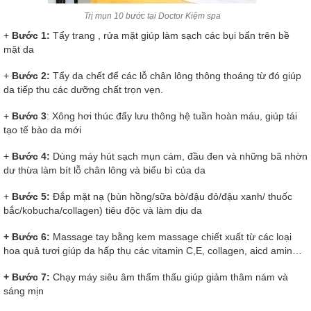
Trị mụn 10 bước tại Doctor Kiệm spa
+
Bước 1:
Tẩy trang , rửa mặt giúp làm sạch các bụi bẩn trên bề
mặt da
+
Bước 2:
Tẩy da chết để các lỗ chân lông thông thoáng từ đó giúp
da tiếp thu các dưỡng chất trọn vẹn.
+
Bước 3
: Xông hơi thúc đẩy lưu thông hệ tuần hoàn máu, giúp tái
tạo tế bào da mới
+
Bước 4:
Dùng máy hút sạch mụn cám, đầu đen và những bã nhờn
dư thừa làm bít lỗ chân lông và biểu bì của da
+
Bước 5:
Đắp mặt nạ (bùn hồng/sữa bò/đậu đỏ/đậu xanh/ thuốc
bắc/kobucha/collagen) tiêu độc và làm dịu da
+ Bước 6:
Massage tay bằng kem massage chiết xuất từ các loại
hoa quả tươi giúp da hấp thụ các vitamin C,E, collagen, aicd amin…
+ Bước 7:
Chạy máy siêu âm thẩm thấu giúp giảm thâm nám và
sáng mịn