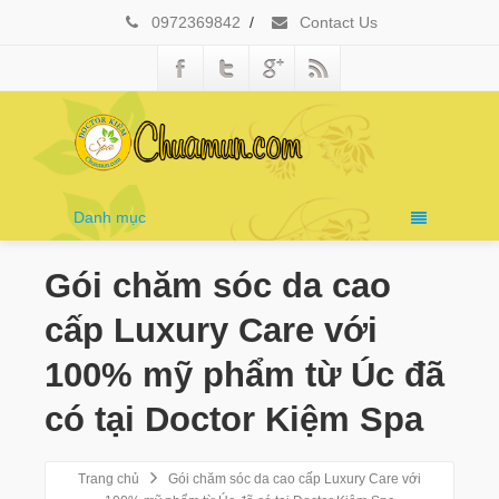
0972369842
/
Contact Us
Danh mục
Gói chăm sóc da cao
cấp Luxury Care với
100% mỹ phẩm từ Úc đã
có tại Doctor Kiệm Spa
Trang chủ
Gói chăm sóc da cao cấp Luxury Care với