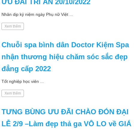
ƯU ĐÃI TRI ÂN 20/10/2022
Nhân dịp kỷ niệm ngày Phụ nữ Việt ...
Xem thêm
Chuỗi spa bình dân Doctor Kiệm Spa
nhận thương hiệu chăm sóc sắc đẹp
đẳng cấp 2022
Tốt nghiệp học viên ...
Xem thêm
TƯNG BÙNG ƯU ĐÃI CHÀO ĐÓN ĐẠI
LỄ 2/9 –Làm đẹp thả ga VÔ LO về GIÁ