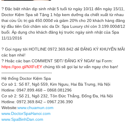
?
Đặc biệt nhân dịp sinh nhật 5 tuổi từ ngày 10/11 đến ngày 15/11,
Doctor Kiệm Spa sẽ Tặng 1 hộp kem dưỡng da chiết xuất từ nhau
thai cừu Úc trị giá 450.000đ và giảm 20% cho 20 khách hàng đăng
ký đầu tiên Gói chăm sóc da Dr. Spa Luxury chỉ còn 3.199.000đ/12
buổi. Áp dụng cho khách đăng ký trước ngày sinh nhật của Spa
11/11/2016
?
Gọi ngay tới HOTLINE 0972.369.842 để ĐĂNG KÝ KHUYẾN MÃI
các bạn nhé!
?
Hoặc các bạn COMMENT SĐT/ ĐĂNG KÝ NGAY tại Form:
https://goo.gl/NXFcEY
chúng tôi sẽ gọi lại tư vấn ngay cho bạn!
————————————-
Hệ thống Doctor Kiệm Spa
Cơ sở 1: Số 87, Ngõ 559, Kim Ngưu, Hai Bà Trưng, Hà Nội
Hotline: 0947.899.468 – 0868.081296
Cơ sở 2: Số 21, Ngõ 232, Tôn Đức Thắng, Đống Đa, Hà Nội
Hotline: 0972.369.842 – 0967.236.390
Website:
www.chuamun.com
www.DoctorSpaHanoi.com
www.SpaBinhDan.com
CompTIA CAS-002 Exam Test Questions