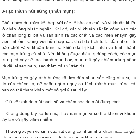
3-Tạo thành nút sừng (nhân mụn):
Chất nhờn dư thừa kết hợp với các tế bào da chết và vi khuẩn khiến
lỗ chân lông bị tắc nghẽn. Khi đó, các vi khuẩn sẽ tấn công vào các
lỗ chân lông bị bít và sản sinh ra các chất và các men enzym gây
viêm nhiễm. Cùng với hỗn hợp các chất đã tích tụ là dầu nhờn, tế
bào chết và vi khuân bung ra khiến da bị kích thích và hình thành
các mụn trứng cá nhỏ. Nếu không được điều trị đúng cách, các mụn
trứng cá này sẽ tạo thành mụn bọc, mụn mủ gây nhiễm trùng nặng
và để lại sẹo mụn, sẹo thâm xấu xí trên da.
Mụn trứng cá gây ảnh hưởng rất lớn đến nhan sắc cũng như sự tự
tin của chúng ta, để ngăn ngừa nguy cơ hình thành mụn trứng cá,
bạn có thể tham khảo một số gợi ý sau đây:
– Giữ vệ sinh da mặt sạch sẽ và chăm sóc da mặt đúng cách.
– Không dùng tay sờ lên mặt hay năn mụn vì có thể khiến vi khuẩn
lây lan và gây viêm nhiễm.
– Thường xuyên vệ sinh các vật dụng cá nhân như khăn mặt, áo gối,
chăn mền, ga trải giường,… để hạn chế vi khuẩn trú ngụ.