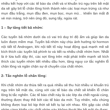
nhiều kết hợp với các tế bào da chết và vi khuẩn trú ngụ trên bề mặt
da sẽ gây bít lỗ chân lông hình thành nên các loại mụn trứng cá như
mụn đầu trắng, mụn đầu đen, mụn bọc, mụn mủ… khiến làn mất đi
vẻ mịn màng, trở nên ửng đỏ, sưng tấy, ngứa rát.
1 – Sự tăng tiết bã nhờn:
Các tuyến bã nhờn dưới da có vai trò duy trì độ ẩm và giúp làn da
luôn được mềm mại. Tuyến bã nhờn này chịu ảnh hưởng từ hormon
nội tiết tố Androgen, khi nội tiết tố này hoạt động quá mạnh mẽ sẽ
kích thích các tuyến bã phình to và tiết ra nhiều chất nhờn hơn. Nhất
là ở lứa tuổi dậy thì, các sợi lông trên mặt phát triển mạnh sẽ kích
thích các tuyến nhờn tiết nhiều dầu hơn, tăng nguy cơ tắc nghẽn lỗ
chân lông và ngăn chặn sự di chuyển của chất nhờn.
2- Tắc nghẽn lỗ chân lông:
Khi chất nhờn dư thừa tiết ra quá nhiều sẽ thu hút nhiều vi khuẩn trú
ngụ trên bề mặt da, cùng với các tế bào da chết sẽ khiến lỗ chân
lông bị tắc nghẽn. Các tế bào chết này là các lớp da chết ngoài cùng,
thường được thay thề bởi các tế bào da mới. Tuy nhiên, nếu chúng
không được loại bỏ kịp thời sẽ kết tụ lại với nhau. Khi gặp các chất
nhờn càng khiến các chất nhờn này không thoát lên bề mặt da được.