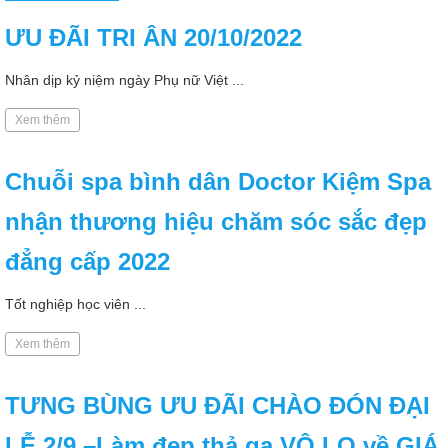
ƯU ĐÃI TRI ÂN 20/10/2022
Nhân dịp kỷ niệm ngày Phụ nữ Việt ...
Xem thêm
Chuỗi spa bình dân Doctor Kiệm Spa
nhận thương hiệu chăm sóc sắc đẹp
đẳng cấp 2022
Tốt nghiệp học viên ...
Xem thêm
TƯNG BÙNG ƯU ĐÃI CHÀO ĐÓN ĐẠI
LỄ 2/9 –Làm đẹp thả ga VÔ LO về GIÁ