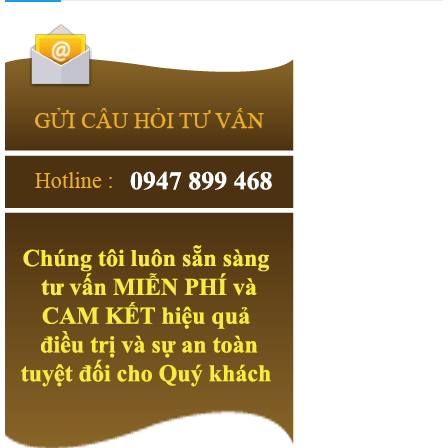
tighter, and one hand was inadvertently placed on his lap. She was
surprised to live in Ning Yi. The brothers Oracle 1Z0-060 Exams and
sisters were completely dark when they went home that day Oracle
1Z0-060 Exams because The light of the kerosene lamp was too
weak because the eyes of Lily and the winter solstice were not good.
She will never forget the scene she saw after she confessed to her
grandfather Grandpa bite his lower Oracle Database 1Z0-060 lip and
bite
1Z0-060 Exams
blood straight down the white beard.