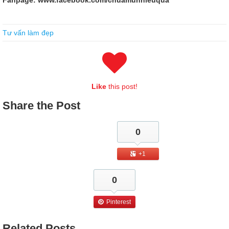
Fanpage: www.facebook.com/chuamunhieuqua
Cisco 640-875 Dumps
Tư vấn làm đẹp
Now it seems Cisco 640-875 Dumps that four or four will be better
Will the later contrast be more touching I lost my trousers and went
into the Building Cisco Service Provider Next-Generation Networks,
Part 1 bathroom with one hand. We know this factual education. We
CCNA SP 640-875 drink a bit of
Cisco 640-875 Dumps
water from
Like
this post!
Cisco 640-875 Dumps our hometown, and we will travel
CCNA SP
640-875 Dumps
a long distance with
640-875 Dumps
the land of our
Share
the Post
hometown.
The cadres looked at me and then laughed, and their eyes were kind
0
and accidental. My unit is the number of troops go.Soldiers looked
puzzled me, his bird looks like
Cisco 640-875 Dumps
the year me
+1
http://www.examscert.com/640-875.html
too.He still went.I just smiled
and looked at him in the past to report with the cadres. I am only
0
used to doing what I am doing.Cool is no longer just the nature of the
grandson of a kobold high school squad I used to be a middle school
student with a special image of him as a cool guy, but now I have no
Pinterest
joke in that maneuver, because I can see that I m not wearing it I am
the same as the grandson. Everything came before the leader came
Related
Posts