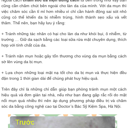
Ngoài cách
chăm sóc da mụn đúng cách
từ bên trong như vậy bạn
cũng cần chăm chút bên ngoài cho làn da của mình. Với da mụn thì
việc chăm sóc cần tỉ mỉ hơn nhiều vì chỉ cần hành động sai sót nhỏ
cũng có thể khiến da bị nhiễm trùng, hình thành sẹo xấu và vết
thâm. Thế nên, bạn hãy lưu ý rằng:
+ Tránh những tác nhân có hại cho làn da như khói bụi, ô nhiễm, từ
trường … Giữ da sạch bằng các loại sữa rửa mặt chuyên dụng, thích
hợp với tính chất của da.
+ Tránh nặn mụn hoặc gây tổn thương cho vùng da mụn bằng cách
sờ lên vùng da bị mụn.
+ Lựa chọn những loại mặt nạ tốt cho da bị mụn và thực hiện đều
đặn trong 1 thời gian dài để chúng phát huy hiệu quả.
Trên đây chỉ là những chỉ dẫn giúp bạn phòng tránh mụn một cách
hiệu quả và đơn giản tại nhà, nếu như bạn đang gặp rắc rối do mặt
nổi mụn quá nhiều thì nên áp dụng phương pháp điều trị và chăm
sóc da bằng công nghệ cao tại Doctor’s Bác Sỹ Kiệm Spa, Hà Nội.