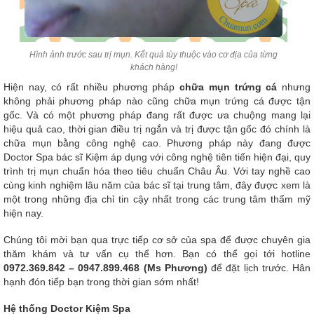
Hình ảnh trước sau trị mụn. Kết quả tùy thuộc vào cơ địa của từng
khách hàng!
Hiện nay, có rất nhiều phương pháp
chữa mụn trứng cá
nhưng
không phải phương pháp nào cũng chữa mụn trứng cá được tận
gốc. Và có một phương pháp đang rất được ưa chuộng mang lại
hiệu quả cao, thời gian điều trị ngắn và trị được tận gốc đó chính là
chữa mụn bằng công nghệ cao. Phương pháp này đang được
Doctor Spa bác sĩ Kiệm áp dụng với công nghệ tiên tiến hiện đại, quy
trình trị mụn chuẩn hóa theo tiêu chuẩn Châu Âu. Với tay nghề cao
cùng kinh nghiệm lâu năm của bác sĩ tại trung tâm, đây được xem là
một trong những địa chỉ tin cậy nhất trong các trung tâm thẩm mỹ
hiện nay.
Chúng tôi mời bạn qua trực tiếp cơ sở của spa để được chuyên gia
thăm khám và tư vấn cụ thể hơn. Bạn có thể gọi tới hotline
0972.369.842 – 0947.899.468 (Ms Phương)
để đặt lịch trước. Hân
hạnh đón tiếp bạn trong thời gian sớm nhất!
Hệ thống Doctor Kiệm Spa