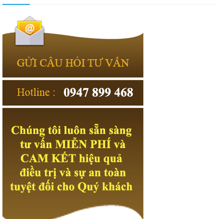
the original intention of a young man the second is from headed
deduction, grow up, when the country s masters, For the motherland
to enhance the prosperity of a big cause, that
640-875 Dumps
is, the
country means.