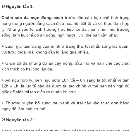
1/ Nguyên tắc 1:
Chăm sóc da mụn đúng cách
trước tiên cần hạn chế tình trạng
nóng trong người bằng cách điều hòa nội tiết tố và có thực đơn hợp
lý. Những yếu tố ảnh hưởng trực tiếp tới da mụn như: môi trường
sống, tâm lý, chế độ ăn uống, nghỉ ngơi … vì thế bạn cần phải:
+ Luôn giữ tâm trạng của mình ở trạng thái tốt nhất, sống lạc quan,
vui tươi, thoải mái không cần lo lắng quá nhiều.
+ Giảm tối đa những đồ ăn cay nóng, dầu mỡ và hạn chế các chất
kích thích có hại cho làn da.
+ Ăn ngủ hợp lý, nên ngủ sớm 10h tối – 6h sáng là tốt nhất vì tầm
12h – 1h là lúc tế bào da được tái tạo chính vì thế bạn nên ngủ đủ
giấc để việc tái tạo diễn ra thuận lợi hơn.
+ Thường xuyên bổ sung rau xanh và trái cây vào thực đơn hàng
ngày để làm mát cơ thể.
2/ Nguyên tắc 2: