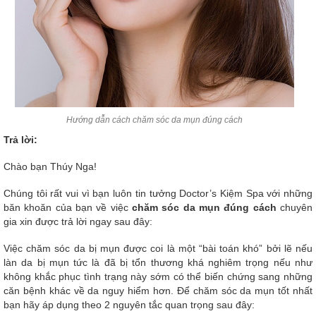
Hướng dẫn cách chăm sóc da mụn đúng cách
Trả lời:
Chào bạn Thúy Nga!
Chúng tôi rất vui vì bạn luôn tin tưởng Doctor’s Kiệm Spa với những
băn khoăn của bạn về việc
chăm sóc da mụn đúng cách
chuyên
gia xin được trả lời ngay sau đây:
Việc chăm sóc da bị mụn được coi là một “bài toán khó” bởi lẽ nếu
làn da bị mụn tức là đã bị tổn thương khá nghiêm trọng nếu như
không khắc phục tình trạng này sớm có thể biến chứng sang những
căn bệnh khác về da nguy hiểm hơn. Để chăm sóc da mụn tốt nhất
bạn hãy áp dụng theo 2 nguyên tắc quan trọng sau đây: