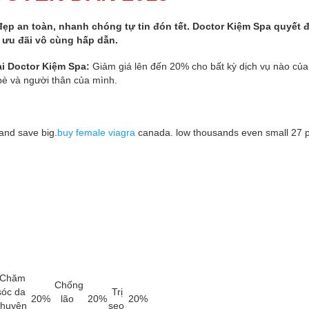
 an toàn, nhanh chóng tự tin đón tết. Doctor Kiệm Spa quyết đ
 ưu đãi vô cùng hấp dẫn.
ại Doctor Kiệm Spa:
Giảm giá lên đến 20% cho bất kỳ dịch vụ nào củ
è và người thân của mình.
and save big.
buy female viagra
canada. low thousands even small 27 p
Chăm
Chống
sóc da
Trị
20%
lão
20%
20%
chuyên
sẹo