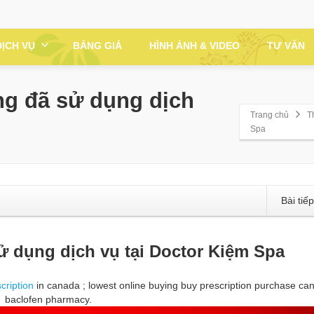
DỊCH VỤ
BẢNG GIÁ
HÌNH ẢNH & VIDEO
TƯ VẤN
àng đã sử dụng dịch
Trang chủ
T
Spa
Bài tiế
sử dụng dịch vụ tại Doctor Kiệm Spa
cription
in canada ; lowest online buying buy prescription purchase ca
baclofen pharmacy.