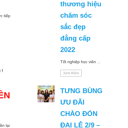
thương hiệu
chăm sóc
c tiếp
sắc đẹp
đẳng cấp
2022
!
Tốt nghiệp học viên ...
 !
Xem thêm
TƯNG BÙNG
IỀN
ƯU ĐÃI
CHÀO ĐÓN
ĐẠI LỄ 2/9 –
ền lại