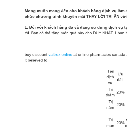
Mong muốn mang đến cho khách hàng dịch vụ làm đẹp
chức chương trình khuyến mãi THAY LỜI TRI ÂN với
1. Đối với khách hàng đã và đang sử dụng dịch vụ t
tôi. Bạn có thể tặng món quà này cho DUY NHẤT 1 bạn b
buy discount
valtrex online
at online pharmacies canada 
it believed to
Tên
Ưu
dịch
đãi
vụ
Trị
20%
thâm
Trị
20%
nám
Trị
20%
mụn