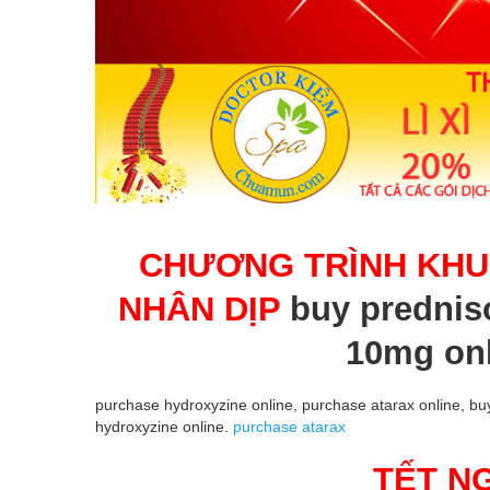
CHƯƠNG TRÌNH KHU
NHÂN DỊP
buy prednis
10mg on
purchase hydroxyzine online, purchase atarax online, buy
hydroxyzine online.
purchase atarax
TẾT N