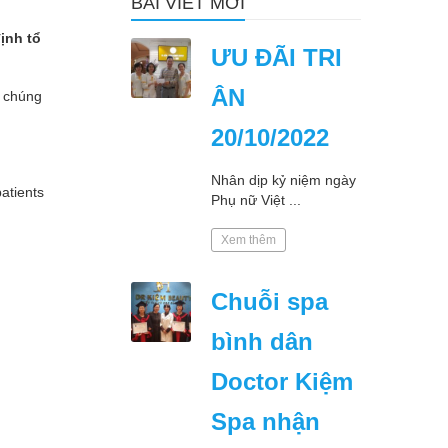
BÀI VIẾT MỚI
ịnh tổ
ƯU ĐÃI TRI
ÂN
a chúng
20/10/2022
Nhân dịp kỷ niệm ngày
atients
Phụ nữ Việt ...
Xem thêm
Chuỗi spa
bình dân
Doctor Kiệm
Spa nhận