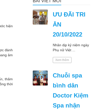
BÀI VIẾT MỚI
ƯU ĐÃI TRI
ÂN
nước hiện
20/10/2022
Nhân dịp kỷ niệm ngày
Phụ nữ Việt ...
ược đánh
quang âm
Xem thêm
Chuỗi spa
ấn, thăm
bình dân
ồng thời
Doctor Kiệm
Spa nhận