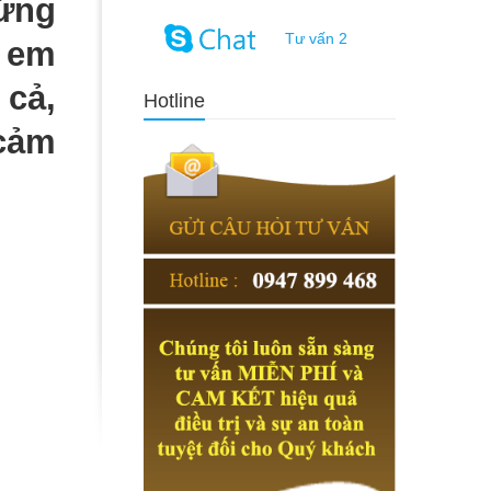
rứng
Tư vấn 2
ờ em
 cả,
Hotline
 cảm