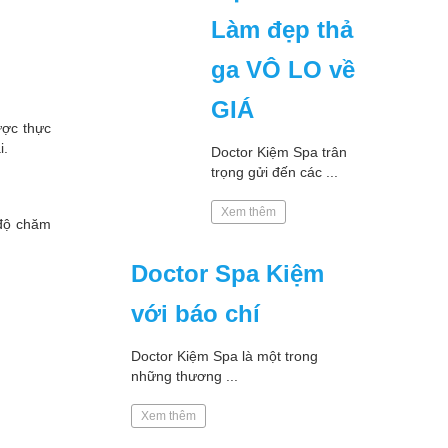
Làm đẹp thả
ga VÔ LO về
GIÁ
ược thực
i.
Doctor Kiệm Spa trân
trọng gửi đến các ...
Xem thêm
 độ chăm
Doctor Spa Kiệm
với báo chí
Doctor Kiệm Spa là một trong
những thương ...
Xem thêm