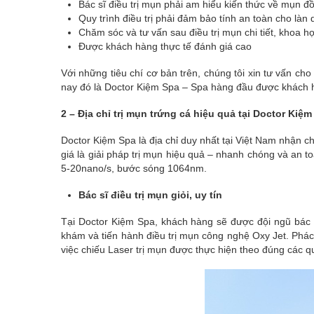
Bác sĩ điều trị mụn phải am hiểu kiến thức về mụn đồ
Quy trình điều trị phải đảm bảo tính an toàn cho làn
Chăm sóc và tư vấn sau điều trị mụn chi tiết, khoa họ
Được khách hàng thực tế đánh giá cao
Với những tiêu chí cơ bản trên, chúng tôi xin tư vấn cho
nay đó là Doctor Kiệm Spa – Spa hàng đầu được khách 
2 – Địa chỉ trị mụn trứng cá hiệu quả tại Doctor Kiệm
Doctor Kiệm Spa là địa chỉ duy nhất tại Việt Nam nhận 
giá là giải pháp trị mụn hiệu quả – nhanh chóng và an 
5-20nano/s, bước sóng 1064nm.
Bác sĩ điều trị mụn giỏi, uy tín
Tại Doctor Kiệm Spa, khách hàng sẽ được đội ngũ bác s
khám và tiến hành điều trị mụn công nghệ Oxy Jet. Phác 
việc chiếu Laser trị mụn được thực hiện theo đúng các q