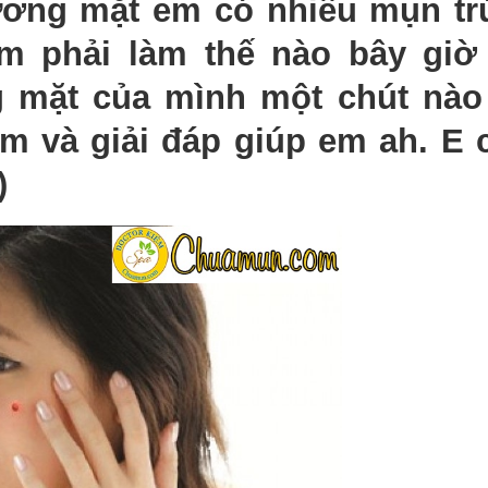
 gương mặt em có nhiều mụn t
em phải làm thế nào bây gi
g mặt của mình một chút nào
m và giải đáp giúp em ah. E
)