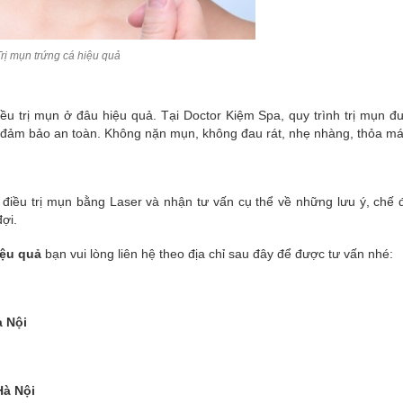
Trị mụn trứng cá hiệu quả
ều trị mụn ở đâu hiệu quả. Tại Doctor Kiệm Spa, quy trình trị mụn đ
 đảm bảo an toàn. Không nặn mụn, không đau rát, nhẹ nhàng, thỏa má
 điều trị mụn bằng Laser và nhận tư vấn cụ thể về những lưu ý, chế
ợi.
iệu quả
bạn vui lòng liên hệ theo địa chỉ sau đây để được tư vấn nhé:
à Nội
Hà Nội