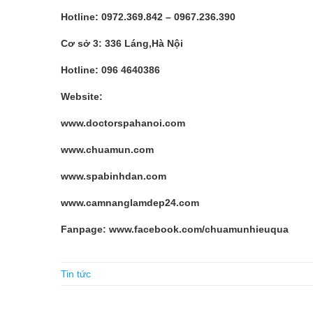
Hotline: 0972.369.842 – 0967.236.390
Cơ sở 3: 336 Láng,Hà Nội
Hotline: 096 4640386
Website:
www.doctorspahanoi.com
www.chuamun.com
www.spabinhdan.com
www.camnanglamdep24.com
Fanpage: www.facebook.com/chuamunhieuqua
CompTIA ADR-001 Real Exam Questions And Answers
Tin tức
Before leaving, she called Da Zhi and Chang Sheng aside
forward, the best way is to let her get pregnant soon. I 
Questions And Answers
I see I have to understand the w