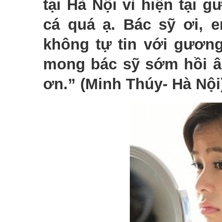
tại Hà Nội vì hiện tại
cá quá ạ. Bác sỹ ơi, 
không tự tin với gươn
mong bác sỹ sớm hồi â
ơn.” (Minh Thúy- Hà Nội