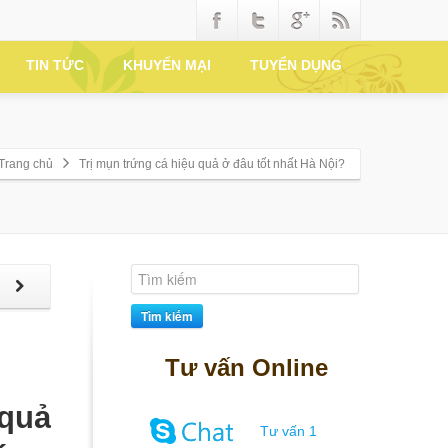
TIN TỨC
KHUYẾN MẠI
TUYỂN DỤNG
Trang chủ
Trị mụn trứng cá hiệu quả ở đâu tốt nhất Hà Nội?
p
Tìm kiếm
Tư vấn Online
 quả
Tư vấn 1