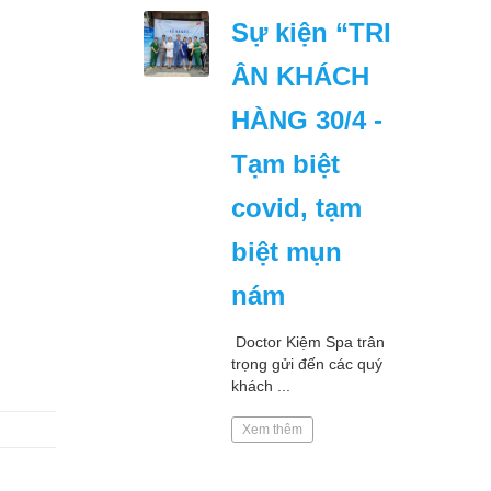
Sự kiện “TRI
ÂN KHÁCH
HÀNG 30/4 -
Tạm biệt
covid, tạm
biệt mụn
nám
Doctor Kiệm Spa trân
trọng gửi đến các quý
khách ...
Xem thêm
eaping
al Exam
art Do