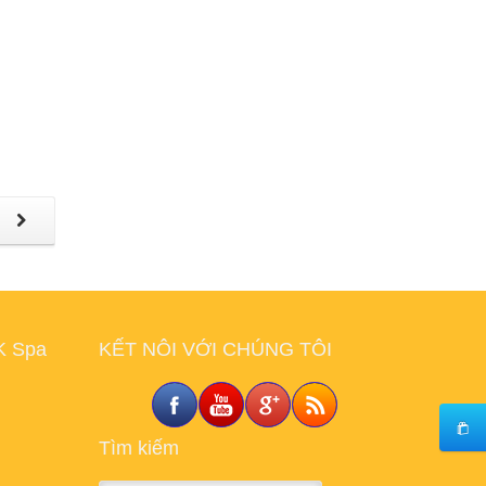
o Aria s
ool,
ent, I
ty+
Real
oid
1 is
rs that
p
roid
ers
001
K Spa
KẾT NÔI VỚI CHÚNG TÔI
bout it
e in the
along
Tìm kiếm