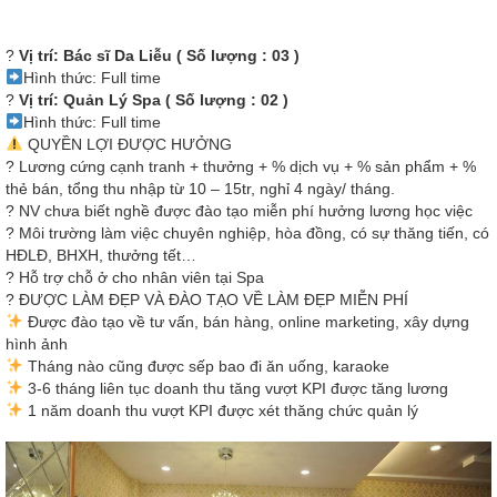
?
Vị trí: Bác sĩ Da Liễu ( Số lượng : 03 )
Hình thức: Full time
?
Vị trí: Quản Lý Spa ( Số lượng : 02 )
Hình thức: Full time
QUYỀN LỢI ĐƯỢC HƯỞNG
? Lương cứng cạnh tranh + thưởng + % dịch vụ + % sản phẩm + %
thẻ bán, tổng thu nhập từ 10 – 15tr, nghỉ 4 ngày/ tháng.
? NV chưa biết nghề được đào tạo miễn phí hưởng lương học việc
? Môi trường làm việc chuyên nghiệp, hòa đồng, có sự thăng tiến, có
HĐLĐ, BHXH, thưởng tết…
? Hỗ trợ chỗ ở cho nhân viên tại Spa
? ĐƯỢC LÀM ĐẸP VÀ ĐÀO TẠO VỀ LÀM ĐẸP MIỄN PHÍ
Được đào tạo về tư vấn, bán hàng, online marketing, xây dựng
hình ảnh
Tháng nào cũng được sếp bao đi ăn uống, karaoke
3-6 tháng liên tục doanh thu tăng vượt KPI được tăng lương
1 năm doanh thu vượt KPI được xét thăng chức quản lý