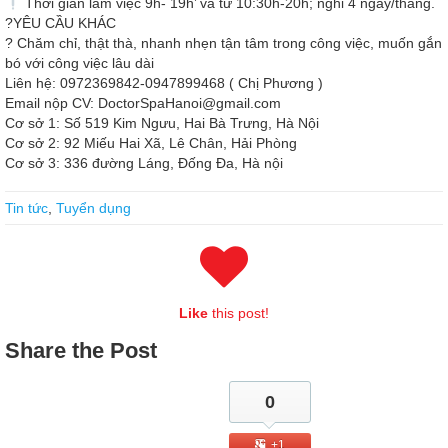
Thời gian làm việc 9h- 19h’ và từ 10:30h-20h; nghỉ 4 ngày/tháng.
?YÊU CẦU KHÁC
? Chăm chỉ, thật thà, nhanh nhẹn tận tâm trong công việc, muốn gắn
bó với công việc lâu dài
Liên hệ: 0972369842-0947899468 ( Chị Phương )
Email nộp CV: DoctorSpaHanoi@gmail.com
Cơ sở 1: Số 519 Kim Ngưu, Hai Bà Trưng, Hà Nội
Cơ sở 2: 92 Miếu Hai Xã, Lê Chân, Hải Phòng
Cơ sở 3: 336 đường Láng, Đống Đa, Hà nội
Tin tức
,
Tuyển dụng
Like
this post!
Share
the Post
0
+1