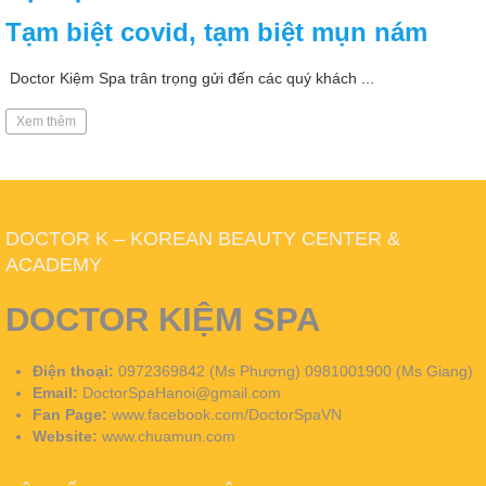
Tạm biệt covid, tạm biệt mụn nám
Doctor Kiệm Spa trân trọng gửi đến các quý khách ...
Xem thêm
DOCTOR K – KOREAN BEAUTY CENTER &
ACADEMY
DOCTOR KIỆM SPA
Điện thoại:
0972369842 (Ms Phương) 0981001900 (Ms Giang)
Email:
DoctorSpaHanoi@gmail.com
Fan Page:
www.facebook.com/DoctorSpaVN
Website:
www.chuamun.com