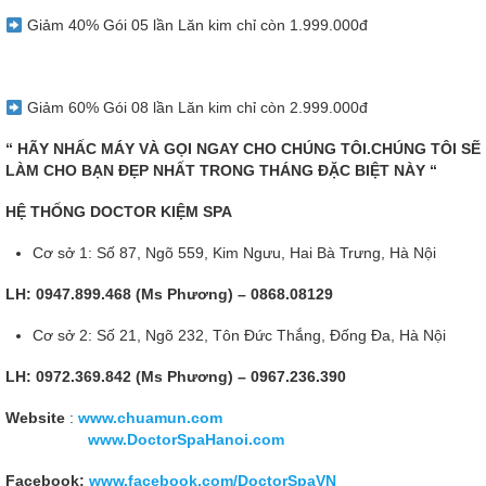
Giảm 40% Gói 05 lần Lăn kim chỉ còn 1.999.000đ
Giảm 60% Gói 08 lần Lăn kim chỉ còn 2.999.000đ
“
HÃY NHẤC MÁY VÀ GỌI NGAY CHO CHÚNG TÔI.CHÚNG TÔI SẼ
LÀM CHO BẠN ĐẸP NHẤT TRONG THÁNG ĐẶC BIỆT NÀY “
HỆ THỐNG DOCTOR KIỆM SPA
Cơ sở 1: Số 87, Ngõ 559, Kim Ngưu, Hai Bà Trưng, Hà Nội
LH: 0947.899.468 (Ms Phương) – 0868.08129
Cơ sở 2: Số 21, Ngõ 232, Tôn Đức Thắng, Đống Đa, Hà Nội
LH: 0972.369.842 (Ms Phương) – 0967.236.390
Website
:
www.chuamun.com
www.DoctorSpaHanoi.com
Facebook:
www.facebook.com/DoctorSpaVN