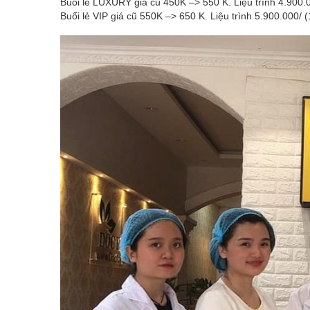
Buổi lẻ LUXURY giá cũ 450K –> 550 K. Liệu trình 4.900.0
Buổi lẻ VIP giá cũ 550K –> 650 K. Liệu trình 5.900.000/