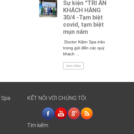
Sự kiện “TRI ÂN
KHÁCH HÀNG
30/4 -Tạm biệt
covid, tạm biệt
mụn nám
Doctor Kiệm Spa trân
trọng gửi đến các quý
khách ...
Xem thêm
K Spa
KẾT NÔI VỚI CHÚNG TÔI
Tìm kiếm