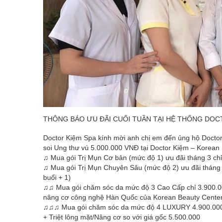
THÔNG BÁO ƯU ĐÃI CUỐI TUẦN TẠI HỆ THỐNG DOC
Doctor Kiệm Spa kính mời anh chị em đến ủng hộ Doct
soi Ung thư vú 5.000.000 VNĐ tại Doctor Kiệm – Korean Be
♫ Mua gói Trị Mụn Cơ bản (mức độ 1) ưu đãi tháng 3 chỉ
♫ Mua gói Trị Mụn Chuyên Sâu (mức độ 2) ưu đãi tháng 
buổi + 1)
♫♫ Mua gói chăm sóc da mức độ 3 Cao Cấp chỉ 3.900.000
nâng cơ công nghệ Hàn Quốc của Korean Beauty Cente
♫♫♫ Mua gói chăm sóc da mức độ 4 LUXURY 4.900.000 (1
+ Triệt lông mặt/Nâng cơ so với giá gốc 5.500.000