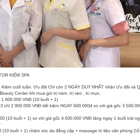
TOR KIỆM SPA
or Kiệm cuối tuần. Ưu đãi Chỉ còn 2 NGÀY DUY NHẤT nhận Ưu đãi và 
auty Center khi mua gói trị nám, trị sẹo , trị mụn.
 1.900.000 VNĐ (10 buổi + 1)
3 chỉ 2.900.000 VNĐ tiết kiệm NGAY 600.000đ so với giá gốc 3.500.00
 (10 buổi + 1) so với giá gốc 4.500.000 VNĐ tặng ngay 1 buổi trải n
r
0 buổi + 1) chăm sóc da đẳng cấp + massage trị liệu văn phòng Cổ