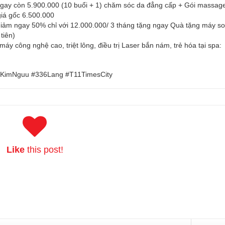
 còn 5.900.000 (10 buổi + 1) chăm sóc da đẳng cấp + Gói massage t
giá gốc 6.500.000
 ngay 50% chỉ với 12.000.000/ 3 tháng tặng ngay Quà tặng máy so
tiên)
y công nghệ cao, triệt lông, điều trị Laser bắn nám, trẻ hóa tại spa:
9KimNguu #336Lang #T11TimesCity
Like
this post!