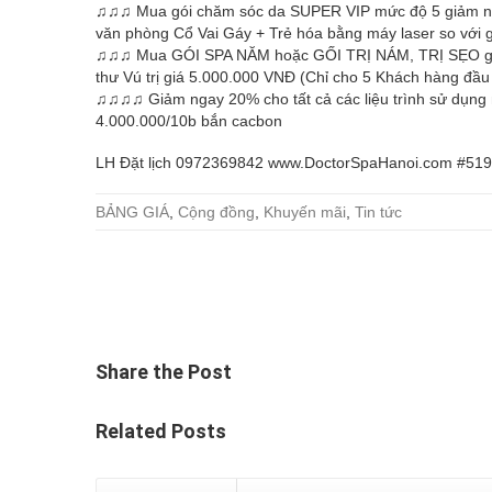
♫♫♫ Mua gói chăm sóc da SUPER VIP mức độ 5 giảm ngay
văn phòng Cổ Vai Gáy + Trẻ hóa bằng máy laser so với 
♫♫♫ Mua GÓI SPA NĂM hoặc GỐI TRỊ NÁM, TRỊ SẸO giảm
thư Vú trị giá 5.000.000 VNĐ (Chỉ cho 5 Khách hàng đầu 
♫♫♫♫ Giảm ngay 20% cho tất cả các liệu trình sử dụng má
4.000.000/10b bắn cacbon
LH Đặt lịch 0972369842 www.DoctorSpaHanoi.com #51
BẢNG GIÁ
,
Cộng đồng
,
Khuyến mãi
,
Tin tức
Share
the Post
Related
Posts