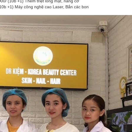
00/ (10b +1) Thêm triệt lông mặt, nâng cơ
 (10b +1) Máy công nghệ cao Laser, Bắn các bon