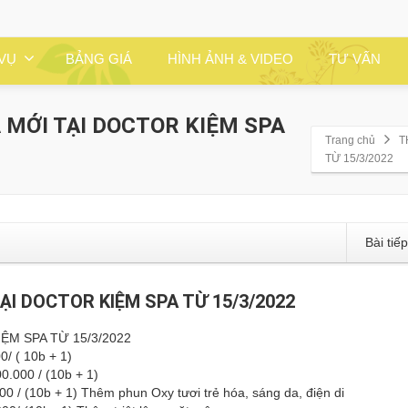
 VỤ
BẢNG GIÁ
HÌNH ẢNH & VIDEO
TƯ VẤN
 MỚI TẠI DOCTOR KIỆM SPA
Trang chủ
T
TỪ 15/3/2022
Bài tiế
I DOCTOR KIỆM SPA TỪ 15/3/2022
M SPA TỪ 15/3/2022
0/ ( 10b + 1)
0.000 / (10b + 1)
00 / (10b + 1) Thêm phun Oxy tươi trẻ hóa, sáng da, điện di