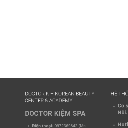
DOCTOR K – KOREAN BEAUTY
HỆ TH
CENTER & ACADEMY
Cơ s
DOCTOR KIỆM SPA
Nội.
Hotl
Điện thoại:
0972369842 (Ms