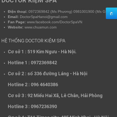
DOCTOR KIỆM SPA
Điện thoại:
0972369842 (Ms Phương) 0981001900 (Ms Giang)
Email:
DoctorSpaHanoi@gmail.com
Fan Page:
www.facebook.com/DoctorSpaVN
Website:
www.chuamun.com
HỆ THỐNG DOCTOR KIỆM SPA
Cơ sở 1 :
519 Kim Ngưu - Hà Nội.
Hotline 1 : 0972369842
Cơ sở 2 :
số 336 đường Láng - Hà Nội
Hotline 2 : 096 4640386
Cơ sở 3 :
92 Miếu Hai Xã, Lê Chân, Hải Phòng
Hotline 3 : 0967236390