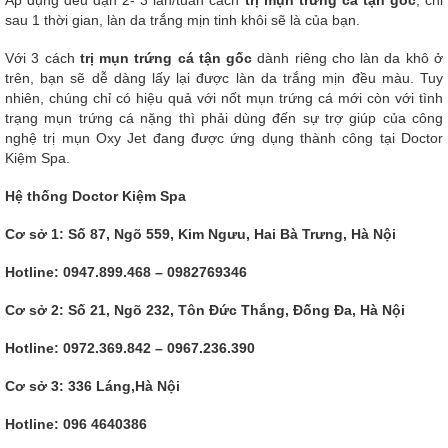
Áp dụng đều đặn 2- 3 lần/tuần cách
trị mụn trứng cá tận gốc
, chỉ
sau 1 thời gian, làn da trắng mịn tinh khôi sẽ là của bạn.
Với 3 cách
trị mụn trứng cá tận gốc
dành riêng cho làn da khô ở
trên, bạn sẽ dễ dàng lấy lại được làn da trắng mịn đều màu. Tuy
nhiên, chúng chỉ có hiệu quả với nốt mụn trứng cá mới còn với tình
trạng mụn trứng cá nặng thì phải dùng đến sự trợ giúp của công
nghệ trị mụn Oxy Jet đang được ứng dụng thành công tại Doctor
Kiệm Spa.
Hệ thống Doctor Kiệm Spa
Cơ sở 1: Số 87, Ngõ 559, Kim Ngưu, Hai Bà Trưng, Hà Nội
Hotline: 0947.899.468 – 0982769346
Cơ sở 2: Số 21, Ngõ 232, Tôn Đức Thắng, Đống Đa, Hà Nội
Hotline: 0972.369.842 – 0967.236.390
Cơ sở 3: 336 Láng,Hà Nội
Hotline: 096 4640386