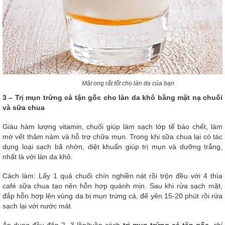
Mật ong rất tốt cho làn da của bạn
3 – Trị mụn trứng cá tận gốc cho làn da khô bằng mặt nạ chuối
và sữa chua
Giàu hàm lượng vitamin, chuối giúp làm sạch lớp tế bào chết, làm
mờ vết thâm nám và hỗ trợ chữa mụn. Trong khi sữa chua lại có tác
dụng loại sạch bã nhờn, diệt khuẩn giúp trị mụn và dưỡng trắng,
nhất là với làn da khô.
Cách làm: Lấy 1 quả chuối chín nghiền nát rồi trộn đều với 4 thìa
café sữa chua tạo nên hỗn hợp quánh mịn. Sau khi rửa sạch mặt,
đắp hỗn hợp lên vùng da bị mụn trứng cá, để yên 15-20 phút rồi rửa
sạch lại với nước mát.