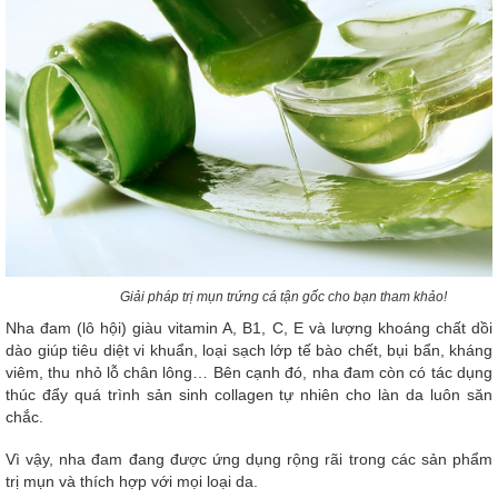
Giải pháp trị mụn trứng cá tận gốc cho bạn tham khảo!
Nha đam (lô hội) giàu vitamin A, B1, C, E và lượng khoáng chất dồi
dào giúp tiêu diệt vi khuẩn, loại sạch lớp tế bào chết, bụi bẩn, kháng
viêm, thu nhỏ lỗ chân lông… Bên cạnh đó, nha đam còn có tác dụng
thúc đẩy quá trình sản sinh collagen tự nhiên cho làn da luôn săn
chắc.
Vì vậy, nha đam đang được ứng dụng rộng rãi trong các sản phẩm
trị mụn và thích hợp với mọi loại da.