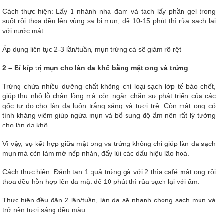
Cách thực hiện: Lấy 1 nhánh nha đam và tách lấy phần gel trong
suốt rồi thoa đều lên vùng sa bị mụn, để 10-15 phút thì rửa sạch lại
với nước mát.
Áp dụng liên tục 2-3 lần/tuần, mụn trứng cá sẽ giảm rõ rệt.
2 – Bí kíp trị mụn cho làn da khô bằng mật ong và trứng
Trứng chứa nhiều dưỡng chất không chỉ loại sạch lớp tế bào chết,
giúp thu nhỏ lỗ chân lông mà còn ngăn chặn sự phát triển của các
gốc tự do cho làn da luôn trắng sáng và tươi trẻ. Còn mật ong có
tính kháng viêm giúp ngừa mụn và bổ sung độ ẩm nên rất lý tưởng
cho làn da khô.
Vì vậy, sự kết hợp giữa mật ong và trứng không chỉ giúp làn da sạch
mụn mà còn làm mờ nếp nhăn, đẩy lùi các dấu hiệu lão hoá.
Cách thực hiện: Đánh tan 1 quả trứng gà với 2 thìa café mật ong rồi
thoa đều hỗn hợp lên da mặt để 10 phút thì rửa sạch lại với ấm.
Thực hiện đều đặn 2 lần/tuần, làn da sẽ nhanh chóng sạch mụn và
trở nên tươi sáng đều màu.