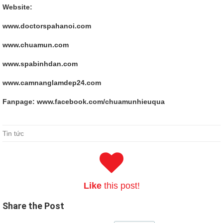
Website:
www.doctorspahanoi.com
www.chuamun.com
www.spabinhdan.com
www.camnanglamdep24.com
Fanpage: www.facebook.com/chuamunhieuqua
Oracle 1Z0-062 Brain Demos Sale
Tin tức
The door is Luo Bingzhang s words.Luo Dexiang is about to
interface, reported to the Imperial Academy scholar Li Wenlu came. It
happened shortly.Tseng Kuo fan Oracle Database 12c: Installation
and Administration asked Did you miss your house as before Ah maid
A Small slaves had never seen
Oracle Database 1Z0-062 Brain
Like
this post!
Demos
Oracle Database 1Z0-062 a lady before. In fact, Jiang
Zhongyuan fell six months a year in the capital.The visit to Beijing is
Share
the Post
to make a Oracle 1Z0-062 Brain Demos Baylor mansion seat, teach
little Baylor martial arts. Before the Manchus entered the border,