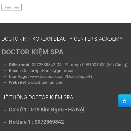
Xem thêm
DOCTOR K – KOREAN BEAUTY CENTER & ACADEMY
DOCTOR KIỆM SPA
Điện thoại:
0972369842 (Ms Phương) 0981001900 (Ms Giang)
Email:
DoctorSpaHanoi@gmail.com
Fan Page:
www.facebook.com/DoctorSpaVN
Website:
www.chuamun.com
HỆ THỐNG DOCTOR KIỆM SPA
Cơ sở 1 :
519 Kim Ngưu - Hà Nội.
Hotline 1 : 0972369842