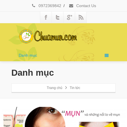
0972369842
/
Contact Us
Danh mục
Danh mục
Trang chủ
Tin tức