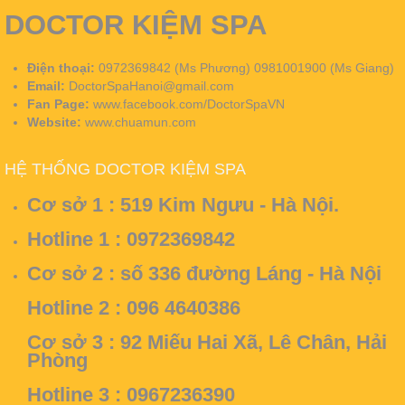
DOCTOR KIỆM SPA
Điện thoại:
0972369842 (Ms Phương) 0981001900 (Ms Giang)
Email:
DoctorSpaHanoi@gmail.com
Fan Page:
www.facebook.com/DoctorSpaVN
Website:
www.chuamun.com
HỆ THỐNG DOCTOR KIỆM SPA
Cơ sở 1 :
519 Kim Ngưu - Hà Nội.
Hotline 1 : 0972369842
Cơ sở 2 :
số 336 đường Láng - Hà Nội
Hotline 2 : 096 4640386
Cơ sở 3 :
92 Miếu Hai Xã, Lê Chân, Hải
Phòng
Hotline 3 : 0967236390