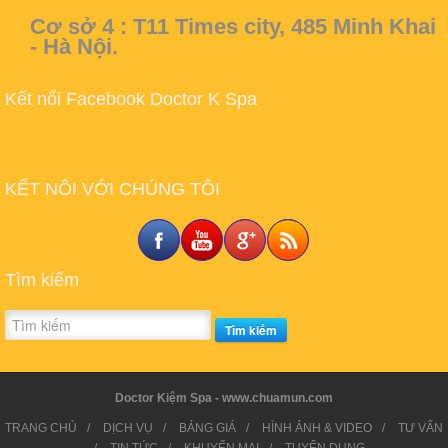
Cơ sở 4 :
T11 Times city, 485 Minh Khai
- Hà Nội.
Kết nối Facebook Doctor K Spa
KẾT NÔI VỚI CHÚNG TÔI
Tìm kiếm
Tìm kiếm
Doctor Kiệm Spa - www.chuamun.com
TRANG CHỦ
/
DỊCH VỤ
/
BẢNG GIÁ
/
HÌNH ẢNH & VIDEO
/
TƯ VẤN
/
TIN TỨC
/
KHUYẾN MẠI
/
TUYỂN DỤNG