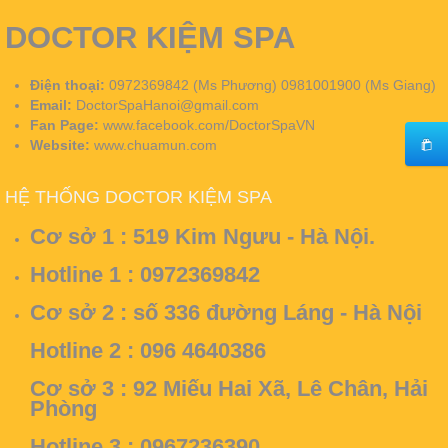
DOCTOR KIỆM SPA
Điện thoại:
0972369842 (Ms Phương) 0981001900 (Ms Giang)
Email:
DoctorSpaHanoi@gmail.com
Fan Page:
www.facebook.com/DoctorSpaVN
Website:
www.chuamun.com
HỆ THỐNG DOCTOR KIỆM SPA
Cơ sở 1 :
519 Kim Ngưu - Hà Nội.
Hotline 1 : 0972369842
Cơ sở 2 :
số 336 đường Láng - Hà Nội
Hotline 2 : 096 4640386
Cơ sở 3 :
92 Miếu Hai Xã, Lê Chân, Hải
Phòng
Hotline 3 : 0967236390