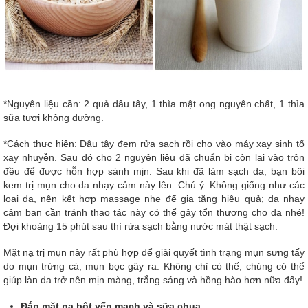
*Nguyên liệu cần: 2 quả dâu tây, 1 thìa mật ong nguyên chất, 1 thìa
sữa tươi không đường.
*Cách thực hiện: Dâu tây đem rửa sạch rồi cho vào máy xay sinh tố
xay nhuyễn. Sau đó cho 2 nguyên liệu đã chuẩn bị còn lại vào trộn
đều để được hỗn hợp sánh mịn. Sau khi đã làm sạch da, bạn bôi
kem trị mụn cho da nhạy cảm này lên. Chú ý: Không giống như các
loại da, nên kết hợp massage nhẹ để gia tăng hiệu quả; da nhạy
cảm bạn cần tránh thao tác này có thể gây tổn thương cho da nhé!
Đợi khoảng 15 phút sau thì rửa sạch bằng nước mát thật sạch.
Mặt nạ trị mụn này rất phù hợp để giải quyết tình trạng mụn sưng tấy
do mụn trứng cá, mụn bọc gây ra. Không chỉ có thế, chúng có thể
giúp làn da trở nên mịn màng, trắng sáng và hồng hào hơn nữa đấy!
Đắp mặt nạ bột yến mạch và sữa chua