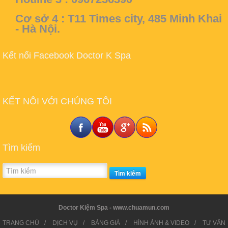
Cơ sở 4 :
T11 Times city, 485 Minh Khai
- Hà Nội.
Kết nối Facebook Doctor K Spa
KẾT NÔI VỚI CHÚNG TÔI
Tìm kiếm
Tìm kiếm
Doctor Kiệm Spa - www.chuamun.com
TRANG CHỦ
/
DỊCH VỤ
/
BẢNG GIÁ
/
HÌNH ẢNH & VIDEO
/
TƯ VẤN