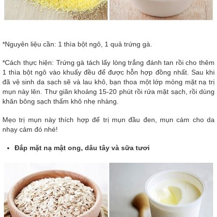
*Nguyên liệu cần: 1 thìa bột ngô, 1 quả trứng gà.
*Cách thực hiện: Trứng gà tách lấy lòng trắng đánh tan rồi cho thêm
1 thìa bột ngô vào khuấy đều để được hỗn hợp đồng nhất. Sau khi
đã vệ sinh da sạch sẽ và lau khô, bạn thoa một lớp mỏng mặt nạ trị
mụn này lên. Thư giãn khoảng 15-20 phút rồi rửa mặt sạch, rồi dùng
khăn bông sạch thấm khô nhẹ nhàng.
Mẹo trị mụn này thích hợp để trị mụn đầu đen, mụn cám cho da
nhạy cảm đó nhé!
Đắp mặt nạ mật ong, dâu tây và sữa tươi