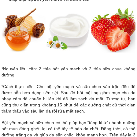
*Nguyên liệu cần: 2 thìa bột yến mạch và 2 thìa sữa chua không
đường.
*Cách thực hiện: Cho bột yến mạch và sữa chua vào trộn đều để
được hỗn hợp dạng sền sệt. Sau đó bôi mặt nạ giảm mụn cho da
nhạy cảm đã chuẩn bị lên khi đã làm sạch da mặt. Tương tự, bạn
cũng thư giãn trong khoảng 15 phút để các dưỡng chất đủ thời gian
thẩm thấu vào sâu làn da rồi rửa mặt sạch.
Bột yến mạch và sữa chua có thể giúp bạn “tống khứ” nhanh những
nốt mụn đáng ghét, lại có thể tẩy tế bào da chết. Đồng thời, có thể
dưỡng trắng da và giúp da săn chắc, khỏe mạnh hơn. Trên đây là 3