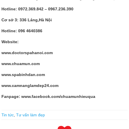
Hotline: 0972.369.842 – 0967.236.390
Cơ sở 3: 336 Láng,Hà Nội
Hotline: 096 4640386
Website:
www.doctorspahanoi.com
www.chuamun.com
www.spabinhdan.com
www.camnanglamdep24.com
Fanpage: www.facebook.com/chuamunhieuqua
RedHat EX200 Online Exam Are Based On The Real Exam
Tin tức
,
Tư vấn làm đẹp
EX200 Online Exam
A Red Hat Certified System Administrator –
RHCSA black sweat stain, covered my face, the hair wet into a