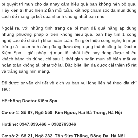
bí quyết trị mụn cho da nhạy cảm hiệu quả bạn không nên bỏ qua.
Hãy kiên trì thực hiện 2 lần mỗi tuần, kết hợp chăm sóc da mụn đúng
cách để mang lại kết quả nhanh chóng nhất bạn nhé!
Ngoài ra, với những tình trạng da bị mụn đã quá nặng áp dụng
những phương pháp ở trên không hiệu quả, bạn hãy tìm 1 công
nghệ cao để chữa trị khỏi hoàn toàn. Xin giới thiệu công nghệ trị mụn
trứng cá Laser ánh sáng đang được ứng dụng thành công tại Doctor
Kiệm Spa – giải pháp trị mụn tốt nhất hiện nay đang được nhiều
khách hàng tin dùng, chỉ sau 1 thời gian ngắn mụn sẽ biến mất và
hoàn toàn không tái phát trở lại. Đặc biệt, làn da được cải thiện rõ rệt
và trắng sáng mịn màng.
Để được tư vấn chi tiết về dịch vụ bạn vui lòng liên hệ theo địa chỉ
sau:
Hệ thống Doctor Kiệm Spa
Cơ sở 1: Số 87, Ngõ 559, Kim Ngưu, Hai Bà Trưng, Hà Nội
Hotline: 0947.899.468 – 0982769346
Cơ sở 2: Số 21, Ngõ 232, Tôn Đức Thắng, Đống Đa, Hà Nội