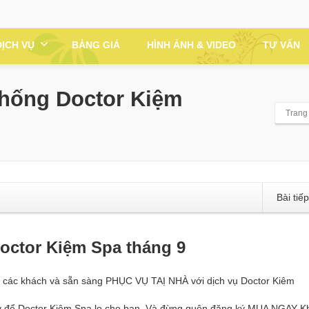
DỊCH VỤ
BẢNG GIÁ
HÌNH ẢNH & VIDEO
TƯ VẤN
 thống Doctor Kiệm
Trang
Bài tiế
Doctor Kiệm Spa tháng 9
o các khách và sẵn sàng PHỤC VỤ TAỊ NHÀ với dịch vụ Doctor Kiêm
 để Doctor Kiệm Spa lo cho bạn. Và đừng quên đăng ký MUA NGAY K