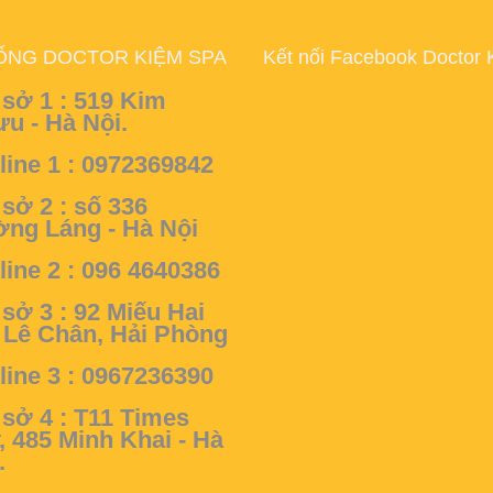
ỐNG DOCTOR KIỆM SPA
Kết nối Facebook Doctor 
sở 1 :
519 Kim
u - Hà Nội.
line 1 : 0972369842
sở 2 :
số 336
ng Láng - Hà Nội
line 2 : 096 4640386
sở 3 :
92 Miếu Hai
 Lê Chân, Hải Phòng
line 3 : 0967236390
sở 4 :
T11 Times
y, 485 Minh Khai - Hà
.