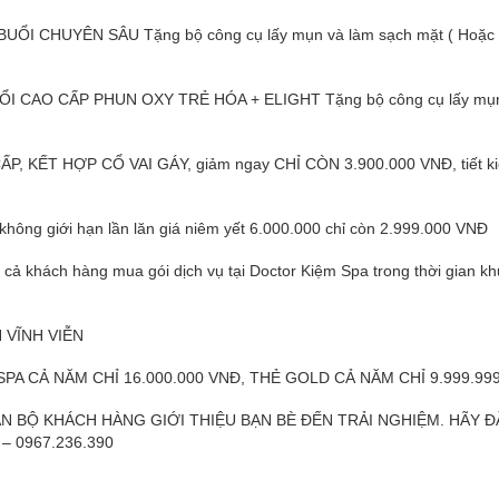
UỔI CHUYÊN SÂU Tặng bộ công cụ lấy mụn và làm sạch mặt ( Hoặc 
UỔI CAO CẤP PHUN OXY TRẺ HÓA + ELIGHT Tặng bộ công cụ lấy mụn
, KẾT HỢP CỔ VAI GÁY, giảm ngay CHỈ CÒN 3.900.000 VNĐ, tiết k
không giới hạn lần lăn giá niêm yết 6.000.000 chỉ còn 2.999.000 VNĐ
cả khách hàng mua gói dịch vụ tại Doctor Kiệm Spa trong thời gian k
 VĨNH VIỄN
A CẢ NĂM CHỈ 16.000.000 VNĐ, THẺ GOLD CẢ NĂM CHỈ 9.999.99
N BỘ KHÁCH HÀNG GIỚI THIỆU BẠN BÈ ĐẾN TRẢI NGHIỆM. HÃY Đ
 – 0967.236.390