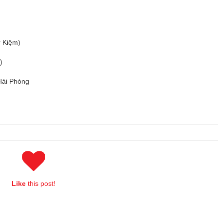
r Kiệm)
)
Hải Phòng
Like
this post!