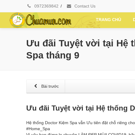
0972369842
/
Contact Us
TRANG CHỦ
Ưu đãi Tuyệt vời tại Hệ
Spa tháng 9
Bài trước
Ưu đãi Tuyệt vời tại Hệ thống 
Hệ thống Doctor Kiệm Spa vẫn Ưu tiên đặt chỗ riêng ch
#Home_Spa
Vì vậy bạn đừng lo chuyện LÀM ĐẸP MÙA COVID19, hãy