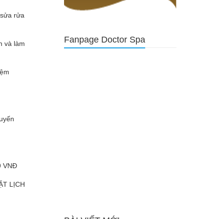
sửa rửa
Fanpage Doctor Spa
 và làm
iệm
huyến
9 VNĐ
ẶT LỊCH