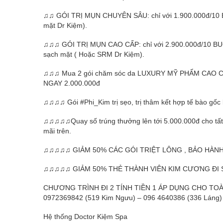
♫♫ GÓI TRỊ MỤN CHUYÊN SÂU: chỉ với 1.900.000đ/10 B
mặt Dr Kiệm).
♫♫♫ GÓI TRỊ MỤN CAO CẤP: chỉ với 2.900.000đ/10 B
sạch mặt ( Hoặc SRM Dr Kiệm).
♫♫♫ Mua 2 gói chăm sóc da LUXURY MỸ PHẨM CAO CẤP
NGAY 2.000.000đ
♫♫♫♫ Gói #Phi_Kim trị sẹo, trị thâm kết hợp tế bào gốc 
♫♫♫♫♫Quay số trúng thưởng lên tới 5.000.000đ cho tất 
mãi trên.
♫♫♫♫♫ GIẢM 50% CÁC GÓI TRIỆT LÔNG , BẢO HÀNH
♫♫♫♫♫ GIẢM 50% THẺ THÀNH VIÊN KIM CƯƠNG ĐI SP
CHƯƠNG TRÌNH ĐI 2 TÍNH TIỀN 1 ÁP DỤNG CHO TOÀ
0972369842 (519 Kim Ngưu) – 096 4640386 (336 Láng)
Hệ thống Doctor Kiệm Spa