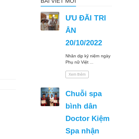
BÀI VIẾT MỚI
ƯU ĐÃI TRI
ÂN
20/10/2022
Nhân dịp kỷ niệm ngày
Phụ nữ Việt ...
Xem thêm
Chuỗi spa
bình dân
Doctor Kiệm
Spa nhận