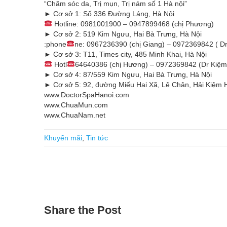
“Chăm sóc da, Trị mụn, Trị nám số 1 Hà nội”
► Cơ sở 1: Số 336 Đường Láng, Hà Nội
Hotline: 0981001900 – 0947899468 (chị Phương)
► Cơ sở 2: 519 Kim Ngưu, Hai Bà Trưng, Hà Nội
:phone
ne: 0967236390 (chị Giang) – 0972369842 ( D
► Cơ sở 3: T11, Times city, 485 Minh Khai, Hà Nội
Hotl
64640386 (chị Hương) – 0972369842 (Dr Kiệm
► Cơ sở 4: 87/559 Kim Ngưu, Hai Bà Trưng, Hà Nội
► Cơ sở 5: 92, đường Miếu Hai Xã, Lê Chân, Hải Kiệm 
www.DoctorSpaHanoi.com
www.ChuaMun.com
www.ChuaNam.net
Khuyến mãi
,
Tin tức
Share
the Post