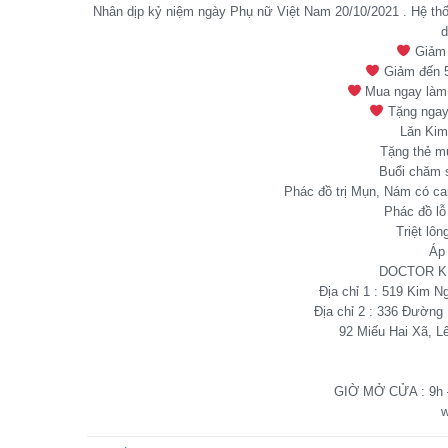
Nhân dịp kỷ niệm ngày Phụ nữ Việt Nam 20/10/2021 . Hệ thốn
d
Giảm 
Giảm đến 5
Mua ngay làm 
Tặng ngay 
Lăn Kim,
Tặng thẻ m
Buổi chăm s
Phác đồ trị Mụn, Nám có cam
Phác đồ lỗ 
Triệt lôn
Áp 
DOCTOR K
Địa chỉ 1 : 519 Kim 
Địa chỉ 2 : 336 Đường
92 Miếu Hai Xã, L
GIỜ MỞ CỬA : 9h – 
w