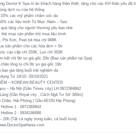
g Doctor K Spa tri ân khách hàng thân thiêt, tặng cho các KH thân yêu đã t
ùng dịch vụ của hệ thống
10% các mỹ phẩm chăm sóc da
0% các liệu trịnh Trị Mụn -Nám – Sẹo
quà tặng cho người thương yêu bạn nhé
thẻ mua sản phẩm khi mua liệu trình
 Phi Kim, Peel trẻ hóa chỉ 999K
ua sản phẩm cho các hóa đơn > 5tr
óc cao cấp chỉ 250K, Lux chỉ 350K
 kết chỉ 9tr so giá gốc 20tr (Bao sản phẩm tại Spa)
chân lông to chỉ 8tr so giá gốc 19tr
g bao giá tặng buổi trải nghiệm da
dụng Từ 19/10- 20/10/2021
IỆM – KOREAN BEAUTY CENTER
Ngưu – Hà Nội (Gần Times city) LH 0972369842
 Láng (Gần Royal city , Cách Ngã Tư Sở 300m)
ê Chân, Hải Phòng ( Gần AEON Hải Phòng)
Hotline 1 : 0972369842
Hotline 2 : 0934186886
20h (Tất cả ngày trong tuần, cả buổi trưa)
ww.DoctorSpaHanoi.com