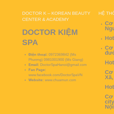
DOCTOR K – KOREAN BEAUTY
HỆ TH
CENTER & ACADEMY
Cơ 
Ngư
DOCTOR KIỆM
Hot
SPA
Cơ 
đườ
Điện thoại:
0972369842 (Ms
Phương) 0981001900 (Ms Giang)
Hot
Email:
DoctorSpaHanoi@gmail.com
Fan Page:
Cơ 
www.facebook.com/DoctorSpaVN
Xã,
Website:
www.chuamun.com
Hot
Cơ 
cit
Nội