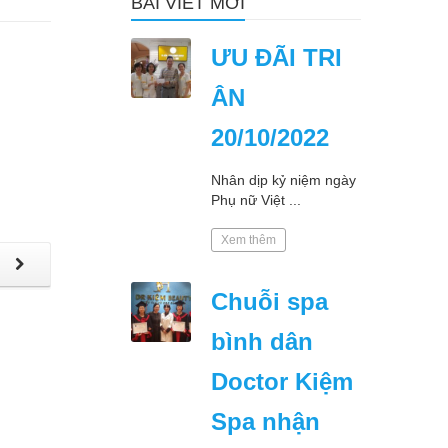
BÀI VIẾT MỚI
ƯU ĐÃI TRI
ÂN
20/10/2022
Nhân dịp kỷ niệm ngày
Phụ nữ Việt ...
Xem thêm
p
Chuỗi spa
bình dân
Doctor Kiệm
Spa nhận