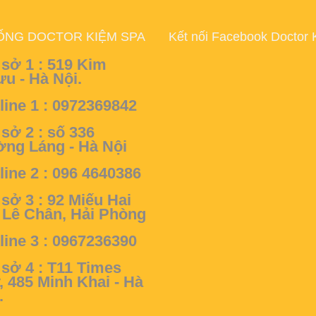
ỐNG DOCTOR KIỆM SPA
Kết nối Facebook Doctor 
sở 1 :
519 Kim
u - Hà Nội.
line 1 : 0972369842
sở 2 :
số 336
ng Láng - Hà Nội
line 2 : 096 4640386
sở 3 :
92 Miếu Hai
 Lê Chân, Hải Phòng
line 3 : 0967236390
sở 4 :
T11 Times
y, 485 Minh Khai - Hà
.